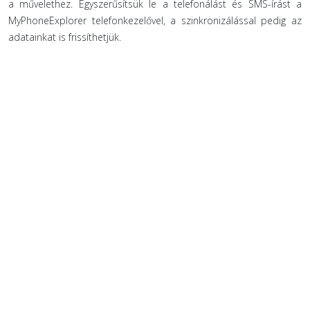
a művelethez. Egyszerűsítsük le a telefonálást és SMS-írást a
MyPhoneExplorer telefonkezelővel, a szinkronizálással pedig az
adatainkat is frissíthetjük.