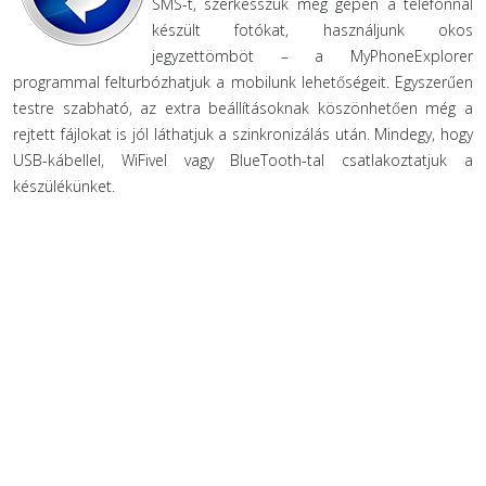
SMS-t, szerkesszük meg gépen a telefonnal
készült fotókat, használjunk okos
jegyzettömböt – a MyPhoneExplorer
programmal felturbózhatjuk a mobilunk lehetőségeit. Egyszerűen
testre szabható, az extra beállításoknak köszönhetően még a
rejtett fájlokat is jól láthatjuk a szinkronizálás után. Mindegy, hogy
USB-kábellel, WiFivel vagy BlueTooth-tal csatlakoztatjuk a
készülékünket.