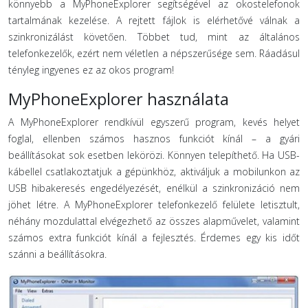
könnyebb a MyPhoneExplorer segítségével az okostelefonok
tartalmának kezelése. A rejtett fájlok is elérhetővé válnak a
szinkronizálást követően. Többet tud, mint az általános
telefonkezelők, ezért nem véletlen a népszerűsége sem. Ráadásul
tényleg ingyenes ez az okos program!
MyPhoneExplorer használata
A MyPhoneExplorer rendkívül egyszerű program, kevés helyet
foglal, ellenben számos hasznos funkciót kínál – a gyári
beállításokat sok esetben lekörözi. Könnyen telepíthető. Ha USB-
kábellel csatlakoztatjuk a gépünkhöz, aktiváljuk a mobilunkon az
USB hibakeresés engedélyezését, enélkül a szinkronizáció nem
jöhet létre. A MyPhoneExplorer telefonkezelő felülete letisztult,
néhány mozdulattal elvégezhető az összes alapművelet, valamint
számos extra funkciót kínál a fejlesztés. Érdemes egy kis időt
szánni a beállításokra.