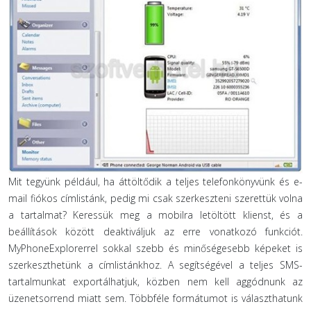
Mit tegyünk például, ha áttöltődik a teljes telefonkönyvünk és e-
mail fiókos címlistánk, pedig mi csak szerkeszteni szerettük volna
a tartalmat? Keressük meg a mobilra letöltött klienst, és a
beállítások között deaktiváljuk az erre vonatkozó funkciót.
MyPhoneExplorerrel sokkal szebb és minőségesebb képeket is
szerkeszthetünk a címlistánkhoz. A segítségével a teljes SMS-
tartalmunkat exportálhatjuk, közben nem kell aggódnunk az
üzenetsorrend miatt sem. Többféle formátumot is választhatunk