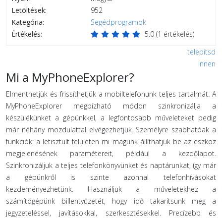
Letöltések:
952
Kategória:
Segédprogramok
Értékelés:
5.0
(
1
értékelés)
telepítsd
innen
Mi a MyPhoneExplorer?
Elmenthetjük és frissíthetjük a mobiltelefonunk teljes tartalmát. A
MyPhoneExplorer megbízható módon szinkronizálja a
készülékünket a gépünkkel, a legfontosabb műveleteket pedig
már néhány mozdulattal elvégezhetjük. Személyre szabhatóak a
funkciók: a letisztult felületen mi magunk állíthatjuk be az eszköz
megjelenésének paramétereit, például a kezdőlapot.
Szinkronizáljuk a teljes telefonkönyvünket és naptárunkat, így már
a gépünkről is szinte azonnal telefonhívásokat
kezdeményezhetünk. Használjuk a műveletekhez a
számítógépünk billentyűzetét, hogy idő takarítsunk meg a
jegyzeteléssel, javításokkal, szerkesztésekkel. Precízebb és