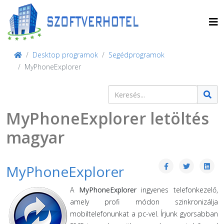
Desktop programok
Segédprogramok
MyPhoneExplorer
Keresés
Type 2 or more characters for result
MyPhoneExplorer letöltés
magyar
MyPhoneExplorer
A
MyPhoneExplorer
ingyenes telefonkezelő,
amely profi módon szinkronizálja
mobiltelefonunkat a pc-vel. Írjunk gyorsabban