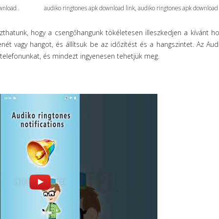
wnload .
audiko ringtones apk download link, audiko ringtones apk download
thatunk, hogy a csengőhangunk tökéletesen illeszkedjen a kívánt h
nét vagy hangot, és állítsuk be az időzítést és a hangszintet. Az Au
telefonunkat, és mindezt ingyenesen tehetjük meg.