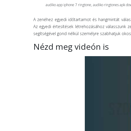
audiko app iphone 7 ringtone, audiko ringtones apk do
A zenéhez egyedi időtartamot és hangmintát válasz
Az egyedi értesítések létrehozásához válasszunk ze
segítségével gond nélkül személyre szabhatjuk okos
Nézd meg videón is