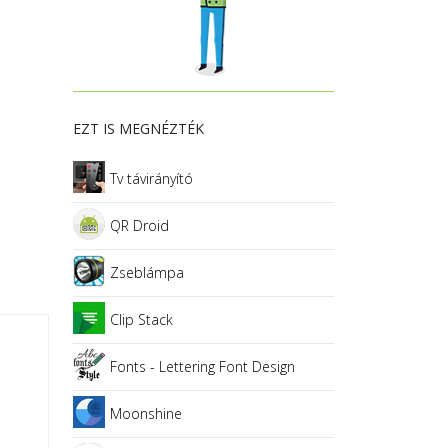
EZT IS MEGNÉZTÉK
Tv távirányító
QR Droid
Zseblámpa
Clip Stack
Fonts - Lettering Font Design
Moonshine