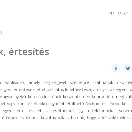
NYITÓLAP
o
 értesítés
ő applikáció, amely segítségével személyre szabhatjuk okostel
egyedi értesítések létrehozását is lehetővé teszi, amelyek az egyedi 
Magyar nyelvű keresőfelületének köszönhetően könnyedén megtalálh
pet vagy ikont. Az Audiko egyaránt letölthető Android és iPhone kész
egyedi értesítéseket is készíthetünk, így a telefonunkat sosem
térképek és ikonok közül is választhatunk, hogy a készülékünk sz