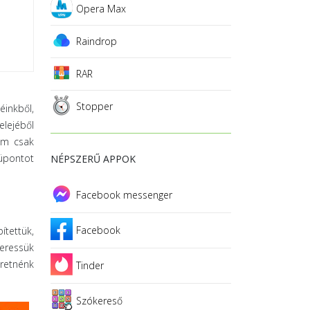
Opera Max
Raindrop
RAR
Stopper
éinkből,
elejéből
nem csak
nüpontot
NÉPSZERŰ APPOK
Facebook messenger
Facebook
ítettük,
keressük
eretnénk
Tinder
Szókereső