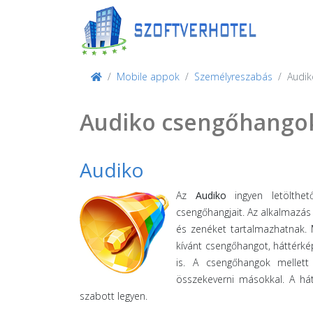
Mobile appok
Személyreszabás
Audik
Audiko csengőhangok,
Audiko
Az
Audiko
ingyen letölthet
csengőhangjait. Az alkalmazás 
és zenéket tartalmazhatnak. 
kívánt csengőhangot, háttérké
is. A csengőhangok mellett 
összekeverni másokkal. A hát
szabott legyen.