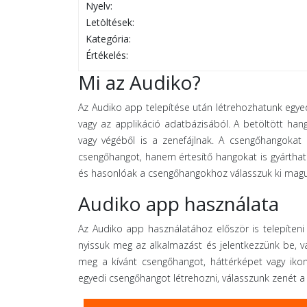
Nyelv:
Letöltések:
Kategória:
Értékelés:
Mi az Audiko?
Az Audiko app telepítése után létrehozhatunk egyed
vagy az applikáció adatbázisából. A betöltött han
vagy végéből is a zenefájlnak. A csengőhangokat k
csengőhangot, hanem értesítő hangokat is gyárthat
és hasonlóak a csengőhangokhoz válasszuk ki magun
Audiko app használata
Az Audiko app használatához először is telepíteni 
nyissuk meg az alkalmazást és jelentkezzünk be, vag
meg a kívánt csengőhangot, háttérképet vagy ikont
egyedi csengőhangot létrehozni, válasszunk zenét a s