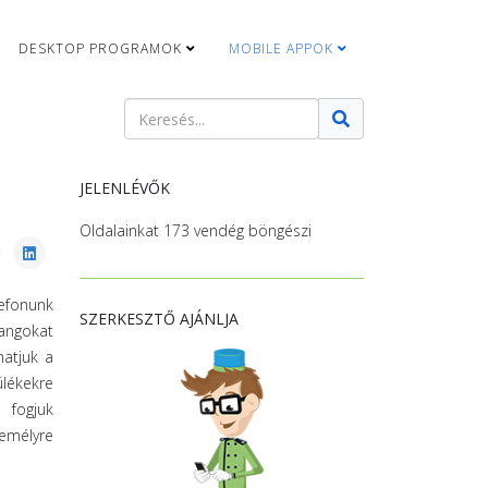
DESKTOP PROGRAMOK
MOBILE APPOK
Keresés
Type 2 or more characters for results.
JELENLÉVŐK
Oldalainkat 173 vendég böngészi
efonunk
SZERKESZTŐ AJÁNLJA
hangokat
atjuk a
ülékekre
 fogjuk
emélyre