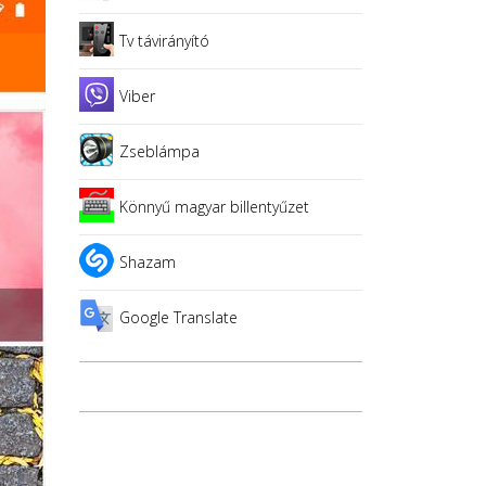
Tv távirányító
Viber
Zseblámpa
Könnyű magyar billentyűzet
Shazam
Google Translate