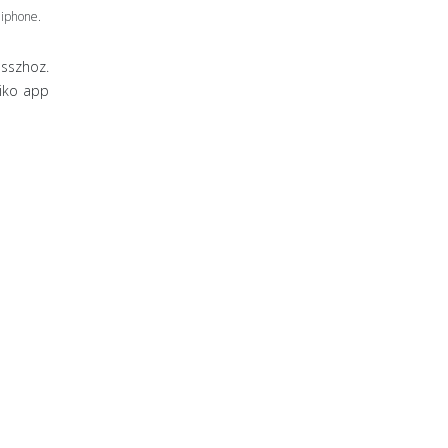
 iphone.
osszhoz.
diko app