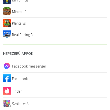
Minion rush
Minecraft
Plants vs
Real Racing 3
NÉPSZERŰ APPOK
Facebook messenger
Facebook
Tinder
Szókereső