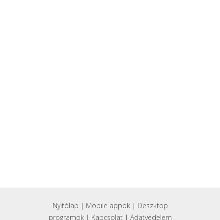
Nyitólap
|
Mobile appok
|
Deszktop
programok
|
Kapcsolat
|
Adatvédelem