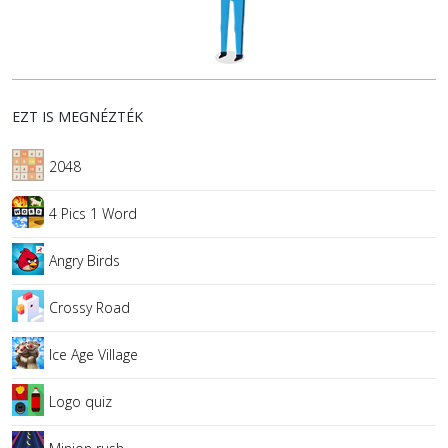
EZT IS MEGNÉZTÉK
2048
4 Pics 1 Word
Angry Birds
Crossy Road
Ice Age Village
Logo quiz