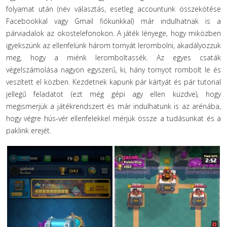
folyamat után (név választás, esetleg accountunk összekötése
Facebookkal vagy Gmail fiókunkkal) már indulhatnak is a
párviadalok az okostelefonokon. A játék lényege, hogy miközben
igyekszünk az ellenfelünk három tornyát lerombolni, akadályozzuk
meg, hogy a miénk leromboltassék. Az egyes csaták
végelszámolása nagyon egyszerű, ki, hány tornyot rombolt le és
veszített el közben. Kezdetnek kapunk pár kártyát és pár tutorial
jellegű feladatot (ezt még gépi agy ellen küzdve), hogy
megismerjük a játékrendszert és már indulhatunk is az arénába,
hogy végre hús-vér ellenfelekkel mérjük össze a tudásunkat és a
paklink erejét.