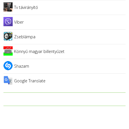
Tv távirányító
Viber
Zseblámpa
Könnyű magyar billentyűzet
Shazam
Google Translate