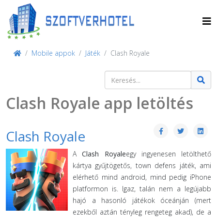
Mobile appok
Játék
Clash Royale
Keresés
Type 2 or more characters for result
Clash Royale app letöltés
Clash Royale
A
Clash Royale
egy ingyenesen letölthető
kártya gyűjtögetős, town defens játék, ami
elérhető mind android, mind pedig iPhone
platformon is. Igaz, talán nem a legújabb
hajó a hasonló játékok óceánján (mert
ezekből aztán tényleg rengeteg akad), de a