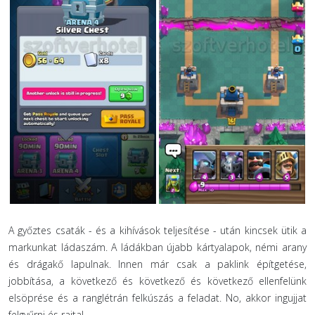
A győztes csaták - és a kihívások teljesítése - után kincsek ütik a
markunkat ládaszám. A ládákban újabb kártyalapok, némi arany
és drágakő lapulnak. Innen már csak a paklink építgetése,
jobbítása, a következő és következő és következő ellenfelünk
elsöprése és a ranglétrán felkúszás a feladat. No, akkor ingujjat
felgyűrni és rajta!