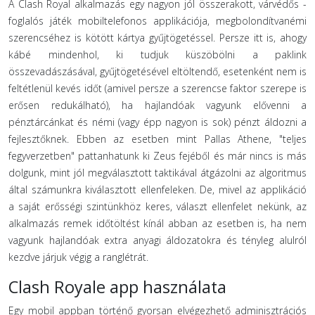
A Clash Royal alkalmazás egy nagyon jól összerakott, várvédős -
foglalós játék mobiltelefonos applikációja, megbolondítvanémi
szerencséhez is kötött kártya gyűjtögetéssel. Persze itt is, ahogy
kábé mindenhol, ki tudjuk küszöbölni a paklink
összevadászásával, gyűjtögetésével eltöltendő, esetenként nem is
feltétlenül kevés időt (amivel persze a szerencse faktor szerepe is
erősen redukálható), ha hajlandóak vagyunk elővenni a
pénztárcánkat és némi (vagy épp nagyon is sok) pénzt áldozni a
fejlesztőknek. Ebben az esetben mint Pallas Athene, "teljes
fegyverzetben" pattanhatunk ki Zeus fejéből és már nincs is más
dolgunk, mint jól megválasztott taktikával átgázolni az algoritmus
által számunkra kiválasztott ellenfeleken. De, mivel az applikáció
a saját erősségi szintünkhöz keres, választ ellenfelet nekünk, az
alkalmazás remek időtöltést kínál abban az esetben is, ha nem
vagyunk hajlandóak extra anyagi áldozatokra és tényleg alulról
kezdve járjuk végig a ranglétrát.
Clash Royale app használata
Egy mobil appban történő gyorsan elvégezhető adminisztrációs