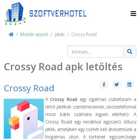
Mobile appok
Játék
Crossy Road
Keresés
Type 2 or more characters for result
Crossy Road apk letöltés
Crossy Road
A
Crossy Road
egy izgalmas csibefutam a
retró játékok szerelmeseinek, okostelefonnal
most bárki számára ingyen elérhető. A
Crossy Road egy rendkívül egyszerű stílusú
játék, amelyben egy csirkét kell átvezetnünk a
forgalmas úton. A történet egyszerűsége