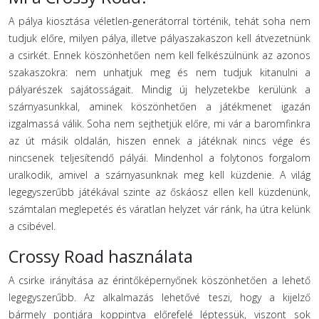
A pálya kiosztása véletlen-generátorral történik, tehát soha nem
tudjuk előre, milyen pálya, illetve pályaszakaszon kell átvezetnünk
a csirkét. Ennek köszönhetően nem kell felkészülnünk az azonos
szakaszokra: nem unhatjuk meg és nem tudjuk kitanulni a
pályarészek sajátosságait. Mindig új helyzetekbe kerülünk a
szárnyasunkkal, aminek köszönhetően a játékmenet igazán
izgalmassá válik. Soha nem sejthetjük előre, mi vár a baromfinkra
az út másik oldalán, hiszen ennek a játéknak nincs vége és
nincsenek teljesítendő pályái. Mindenhol a folytonos forgalom
uralkodik, amivel a szárnyasunknak meg kell küzdenie. A világ
legegyszerűbb játékával szinte az őskáosz ellen kell küzdenünk,
számtalan meglepetés és váratlan helyzet vár ránk, ha útra kelünk
a csibével.
Crossy Road használata
A csirke irányítása az érintőképernyőnek köszönhetően a lehető
legegyszerűbb. Az alkalmazás lehetővé teszi, hogy a kijelző
bármely pontjára koppintva előrefelé léptessük, viszont sok