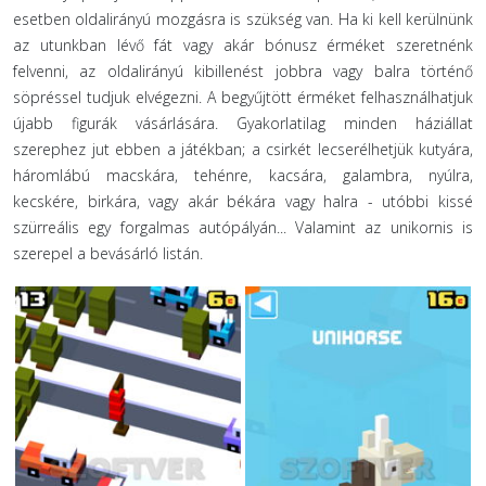
esetben oldalirányú mozgásra is szükség van. Ha ki kell kerülnünk
az utunkban lévő fát vagy akár bónusz érméket szeretnénk
felvenni, az oldalirányú kibillenést jobbra vagy balra történő
söpréssel tudjuk elvégezni. A begyűjtött érméket felhasználhatjuk
újabb figurák vásárlására. Gyakorlatilag minden háziállat
szerephez jut ebben a játékban; a csirkét lecserélhetjük kutyára,
háromlábú macskára, tehénre, kacsára, galambra, nyúlra,
kecskére, birkára, vagy akár békára vagy halra - utóbbi kissé
szürreális egy forgalmas autópályán... Valamint az unikornis is
szerepel a bevásárló listán.