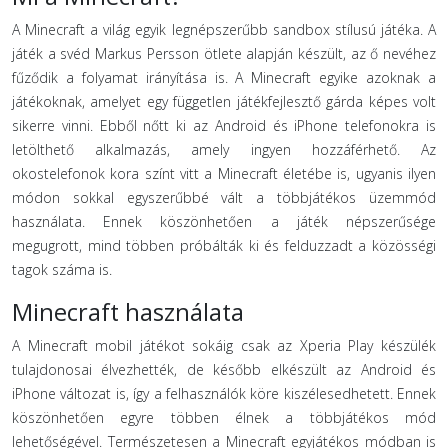
A Minecraft a világ egyik legnépszerűbb sandbox stílusú játéka. A
játék a svéd Markus Persson ötlete alapján készült, az ő nevéhez
fűződik a folyamat irányítása is. A Minecraft egyike azoknak a
játékoknak, amelyet egy független játékfejlesztő gárda képes volt
sikerre vinni. Ebből nőtt ki az Android és iPhone telefonokra is
letölthető alkalmazás, amely ingyen hozzáférhető. Az
okostelefonok kora színt vitt a Minecraft életébe is, ugyanis ilyen
módon sokkal egyszerűbbé vált a többjátékos üzemmód
használata. Ennek köszönhetően a játék népszerűsége
megugrott, mind többen próbálták ki és felduzzadt a közösségi
tagok száma is.
Minecraft használata
A Minecraft mobil játékot sokáig csak az Xperia Play készülék
tulajdonosai élvezhették, de később elkészült az Android és
iPhone változat is, így a felhasználók köre kiszélesedhetett. Ennek
köszönhetően egyre többen élnek a többjátékos mód
lehetőségével. Természetesen a Minecraft egyjátékos módban is