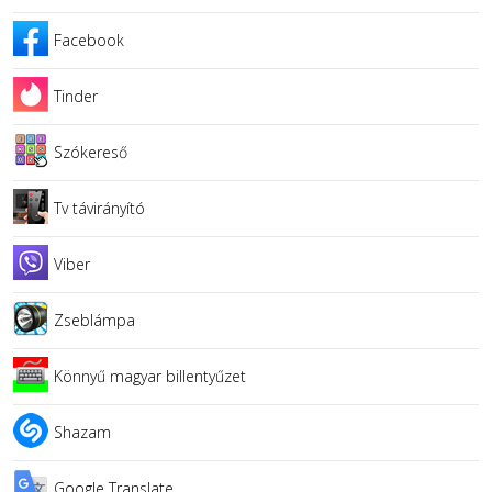
Facebook
Tinder
Szókereső
Tv távirányító
Viber
Zseblámpa
Könnyű magyar billentyűzet
Shazam
Google Translate