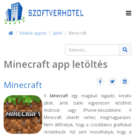
Mobile appok
Játék
Minecraft
Keresés
Type 2 or more characters for result
Minecraft app letöltés
Minecraft
A
Minecraft
egy magával ragadó, kreatív
játék, amit bárki ingyenesen letölthet
Android- vagy iPhone-készülékére. A
Minecraft sikerét nehéz megmagyarázni.
Nem állíthatjuk, hogy a csodálatos grafikával
rendelkezik. Azt sem mondhatjuk, hogy a