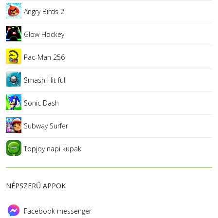
Angry Birds 2
Glow Hockey
Pac-Man 256
Smash Hit full
Sonic Dash
Subway Surfer
Topjoy napi kupak
NÉPSZERŰ APPOK
Facebook messenger