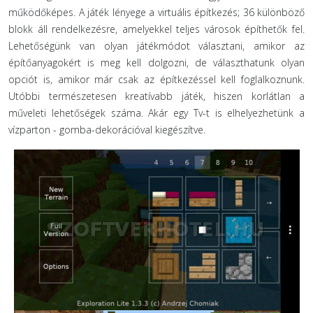
működőképes. A játék lényege a virtuális építkezés; 36 különböző
blokk áll rendelkezésre, amelyekkel teljes városok építhetők fel.
Lehetőségünk van olyan játékmódot választani, amikor az
építőanyagokért is meg kell dolgozni, de választhatunk olyan
opciót is, amikor már csak az építkezéssel kell foglalkoznunk.
Utóbbi természetesen kreatívabb játék, hiszen korlátlan a
műveleti lehetőségek száma. Akár egy Tv-t is elhelyezhetünk a
vízparton - gomba-dekorációval kiegészítve.