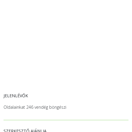
JELENLÉVŐK
Oldalainkat 246 vendég böngészi
SZERKESZTŐ AJÁNLJA