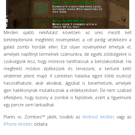
Minden újabb nekifutást követően az üres mezőt kell
betelepítenünk megfelelő növényekkel, a cél pedig védekezni a
galád zombi hordák ellen. Ezt olyan növényekkel érhetjük el,
amelyek napfényt termelnek számunkra, de egyéb zöldségekre is
szükségünk lesz, hogy móresre taníthassuk a betolakodókat. Ha
megfelelő módon építkezünk és tervezünk, a kertünk kellő
védelmet jelent majd. A szinteken haladva egyre több eszközt
használhatunk; akár aknákat, ágyúkat is bevethetünk, amelyek
igen hatékonynak mutatkoznak a védekezésben. De nem szabad
elfelejteni, hogy bizony a zombik is fejlődnek, ezért a figyelmünk
egy percre sem lankadhat.
Plants vs. Zombies™ játék, tovább az
Android letöltés
vagy az
iPhone letöltés
oldalra.