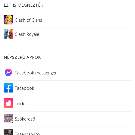
EZT IS MEGNÉZTÉK
Clash of Clans
Clash Royale
NÉPSZERŰ APPOK
Facebook messenger
Facebook
Tinder
Szókereső
Tv távirányító