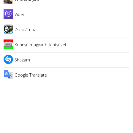
Viber
Zseblámpa
Könnyű magyar billentyűzet
Shazam
Google Translate