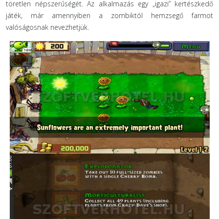
töretlen népszerűségét. Az alkalmazás egy „igazi” kertészkedő
játék, már amennyiben a zombiktól hemzsegő farmot
valóságosnak nevezhetjük.