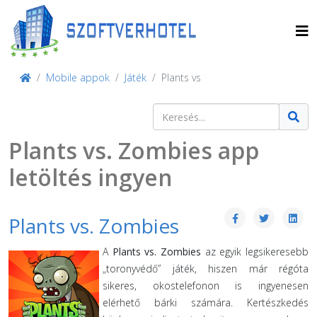
Mobile appok
Játék
Plants vs
Keresés
Type 2 or more characters for result
Plants vs. Zombies app
letöltés ingyen
Plants vs. Zombies
A
Plants vs. Zombies
az egyik legsikeresebb
„toronyvédő” játék, hiszen már régóta
sikeres, okostelefonon is ingyenesen
elérhető bárki számára. Kertészkedés