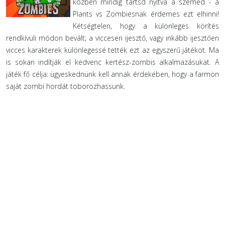
közben mindig tartsd nyitva a szemed - a
Plants vs Zombiesnak érdemes ezt elhinni!
Kétségtelen, hogy a különleges körítés
rendkívüli módon bevált; a viccesen ijesztő, vagy inkább ijesztően
vicces karakterek különlegessé tették ezt az egyszerű játékot. Ma
is sokan indítják el kedvenc kertész-zombis alkalmazásukat. A
játék fő célja: ügyeskednünk kell annak érdekében, hogy a farmon
saját zombi hordát toborozhassunk.