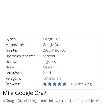
Gyártó:
Google LLC
Megnevezés:
Google Óra
Frissítés:
2023 March 03
Operációs rendszer:
Android
Licensz:
Ingyenes
Nyelv:
Magyar
Letöltések:
2 141
Kategória:
Időjárás, óra
Értékelés:
5.0
(
2
értékelés)
Mi a Google Óra?
A Google Óra elsődleges funkciója, az aktuális pontos idő jelzése,