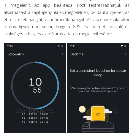
is megjelenít. Az app beállításai közt testreszabhatjuk az
alkalmazást a saját igényinknek megfelelően, például a nyelvet, az
ébresztések hangját, az időmérők hangját. Az app használatakor
fontos figyelembe venni, hogy a GPS és internet hozzáférés
szükséges a hely és az időjárás adatok megjelenítéséhez.