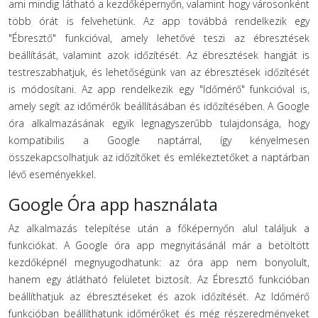
ami mindig látható a kezdőképernyőn, valamint hogy városonként
több órát is felvehetünk. Az app továbbá rendelkezik egy
"Ébresztő" funkcióval, amely lehetővé teszi az ébresztések
beállítását, valamint azok időzítését. Az ébresztések hangját is
testreszabhatjuk, és lehetőségünk van az ébresztések időzítését
is módosítani. Az app rendelkezik egy "Időmérő" funkcióval is,
amely segít az időmérők beállításában és időzítésében. A Google
óra alkalmazásának egyik legnagyszerűbb tulajdonsága, hogy
kompatibilis a Google naptárral, így kényelmesen
összekapcsolhatjuk az időzítőket és emlékeztetőket a naptárban
lévő eseményekkel.
Google Óra app használata
Az alkalmazás telepítése után a főképernyőn alul találjuk a
funkciókat. A Google óra app megnyitásánál már a betöltött
kezdőképnél megnyugodhatunk: az óra app nem bonyolult,
hanem egy átlátható felületet biztosít. Az Ébresztő funkcióban
beállíthatjuk az ébresztéseket és azok időzítését. Az Időmérő
funkcióban beállíthatunk időmérőket és még részeredményeket