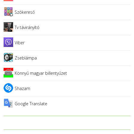
Szókereső
Tv távirányító
Viber
Zseblámpa
Könnyű magyar billentyűzet
Shazam
Google Translate