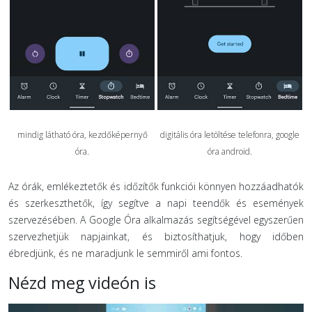
mindig látható óra, kezdőképernyő
digitális óra letöltése telefonra, google
óra.
óra android.
Az órák, emlékeztetők és időzítők funkciói könnyen hozzáadhatók
és szerkeszthetők, így segítve a napi teendők és események
szervezésében. A Google Óra alkalmazás segítségével egyszerűen
szervezhetjük napjainkat, és biztosíthatjuk, hogy időben
ébredjünk, és ne maradjunk le semmiről ami fontos.
Nézd meg videón is