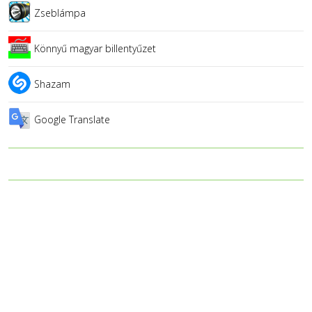
Zseblámpa
Könnyű magyar billentyűzet
Shazam
Google Translate