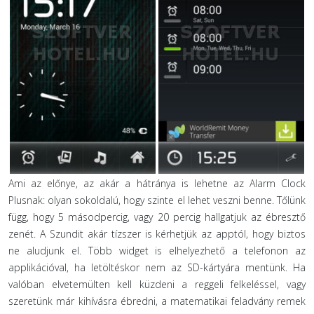
Ami az előnye, az akár a hátránya is lehetne az Alarm Clock
Plusnak: olyan sokoldalú, hogy szinte el lehet veszni benne. Tőlünk
függ, hogy 5 másodpercig, vagy 20 percig hallgatjuk az ébresztő
zenét. A Szundit akár tízszer is kérhetjük az apptól, hogy biztos
ne aludjunk el. Több widget is elhelyezhető a telefonon az
applikációval, ha letöltéskor nem az SD-kártyára mentünk.
Ha
valóban elvetemülten kell küzdeni a reggeli felkeléssel, vagy
szeretünk már kihívásra ébredni, a matematikai feladvány remek