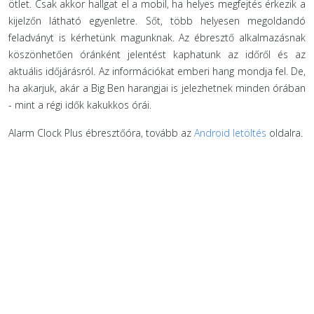
ötlet. Csak akkor hallgat el a mobil, ha helyes megfejtés érkezik a
kijelzőn látható egyenletre. Sőt, több helyesen megoldandó
feladványt is kérhetünk magunknak. Az ébresztő alkalmazásnak
köszönhetően óránként jelentést kaphatunk az időről és az
aktuális időjárásról. Az információkat emberi hang mondja fel. De,
ha akarjuk, akár a Big Ben harangjai is jelezhetnek minden órában
- mint a régi idők kakukkos órái.
Alarm Clock Plus ébresztőóra, tovább az
Android letöltés
oldalra.