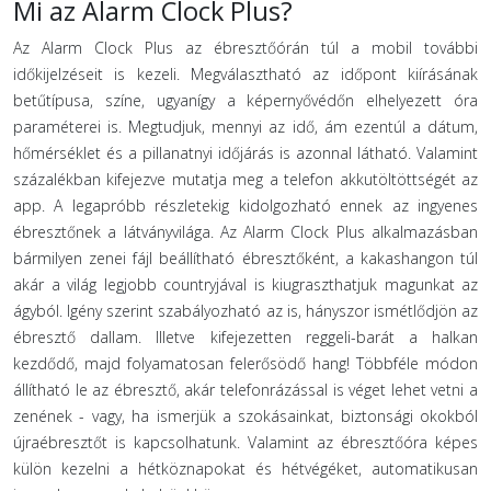
Mi az Alarm Clock Plus?
Az Alarm Clock Plus az ébresztőórán túl a mobil további
időkijelzéseit is kezeli. Megválasztható az időpont kiírásának
betűtípusa, színe, ugyanígy a képernyővédőn elhelyezett óra
paraméterei is. Megtudjuk, mennyi az idő, ám ezentúl a dátum,
hőmérséklet és a pillanatnyi időjárás is azonnal látható. Valamint
százalékban kifejezve mutatja meg a telefon akkutöltöttségét az
app. A legapróbb részletekig kidolgozható ennek az ingyenes
ébresztőnek a látványvilága. Az Alarm Clock Plus alkalmazásban
bármilyen zenei fájl beállítható ébresztőként, a kakashangon túl
akár a világ legjobb countryjával is kiugraszthatjuk magunkat az
ágyból. Igény szerint szabályozható az is, hányszor ismétlődjön az
ébresztő dallam. Illetve kifejezetten reggeli-barát a halkan
kezdődő, majd folyamatosan felerősödő hang! Többféle módon
állítható le az ébresztő, akár telefonrázással is véget lehet vetni a
zenének - vagy, ha ismerjük a szokásainkat, biztonsági okokból
újraébresztőt is kapcsolhatunk. Valamint az ébresztőóra képes
külön kezelni a hétköznapokat és hétvégéket, automatikusan