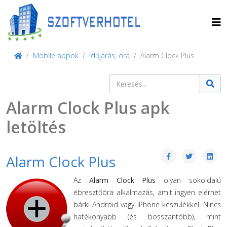
Mobile appok
Időjárás, óra
Alarm Clock Plus
Keresés
Type 2 or more characters for result
Alarm Clock Plus apk
letöltés
Alarm Clock Plus
Az
Alarm Clock Plus
olyan sokoldalú
ébresztőóra alkalmazás, amit ingyen elérhet
bárki Android vagy iPhone készülékkel. Nincs
hatékonyabb (és bosszantóbb), mint