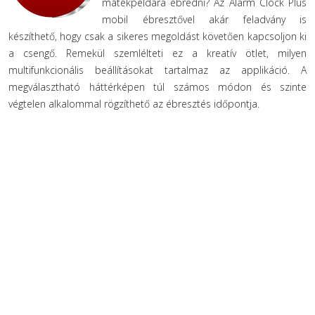
matekpéldára ébredni? Az Alarm Clock Plus
mobil ébresztővel akár feladvány is
készíthető, hogy csak a sikeres megoldást követően kapcsoljon ki
a csengő. Remekül szemlélteti ez a kreatív ötlet, milyen
multifunkcionális beállításokat tartalmaz az applikáció. A
megválasztható háttérképen túl számos módon és szinte
végtelen alkalommal rögzíthető az ébresztés időpontja.