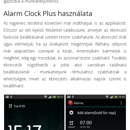
igazodva a munkahelyünkhöz.
Alarm Clock Plus használata
Az ingyenes letöltést követően már indíthatjuk is az applikációt.
Először az idő kijelző felülettel találkozunk, amelyet az ébresztő
funkciók beállításánál szintén testre szabhatunk. Az ébresztő órát
úgyis elérhetjük, ha az órakijelzőt megérintjük. Néhány időpont
már alapvetően szerepel a listán. Amennyiben bármelyik is
megfelel, elég egy mozdulat, és azonnal testre szabható. További
ébresztők rögzíthetők a jobb alsó sarokban található
beállításoknál - munkahelyünk ritmusához szabhatóak a
lehetőségek, mivel az ébresztés alkalmazás napok szerint is
beállítható.