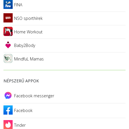
FINA
NSO sporthírek
Home Workout
Baby2Body
MindfuL Mamas
NÉPSZERŰ APPOK
Facebook messenger
Facebook
Tinder