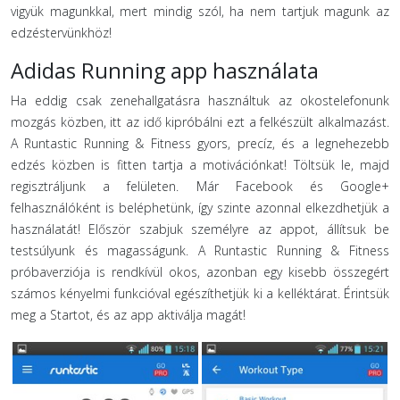
vigyük magunkkal, mert mindig szól, ha nem tartjuk magunk az
edzéstervünkhöz!
Adidas Running app használata
Ha eddig csak zenehallgatásra használtuk az okostelefonunk
mozgás közben, itt az idő kipróbálni ezt a felkészült alkalmazást.
A Runtastic Running & Fitness gyors, precíz, és a legnehezebb
edzés közben is fitten tartja a motivációnkat! Töltsük le, majd
regisztráljunk a felületen. Már Facebook és Google+
felhasználóként is beléphetünk, így szinte azonnal elkezdhetjük a
használatát! Először szabjuk személyre az appot, állítsuk be
testsúlyunk és magasságunk. A Runtastic Running & Fitness
próbaverziója is rendkívül okos, azonban egy kisebb összegért
számos kényelmi funkcióval egészíthetjük ki a kelléktárat. Érintsük
meg a Startot, és az app aktiválja magát!