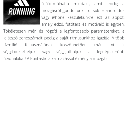
újjáformálhatja mindazt, amit eddig a
mozgásról gondoltunk! Töltsük le androidos
vagy iPhone készülékünkre ezt az appot,
amely edző, futótárs és motiváló is egyben.
Tökéletesen méri és rögzíti a legfontosabb paramétereket, a
lejátszó zeneszámait pedig a saját ritmusunkhoz igazítja. A több
tízmillió felhasználónak köszönhetően már mi is
végigbiciklizhetjük vagy végigfuthatjuk a legnépszerűbb
útvonalakat! A Runtastic alkalmazással élmény a mozgás!