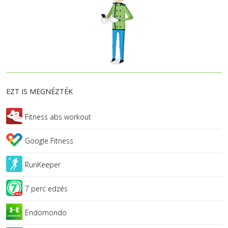
EZT IS MEGNÉZTÉK
Fitness abs workout
Google Fitness
RunKeeper
7 perc edzés
Endomondo