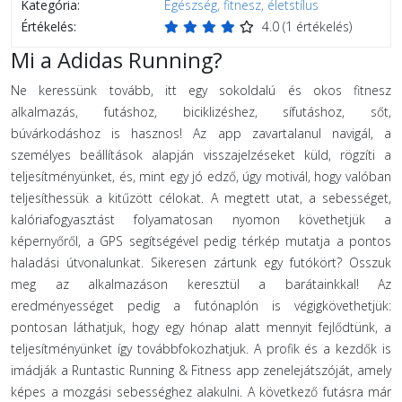
Kategória:
Egészség, fitnesz, életstílus
Értékelés:
4.0
(
1
értékelés)
Mi a Adidas Running?
Ne keressünk tovább, itt egy sokoldalú és okos fitnesz
alkalmazás, futáshoz, biciklizéshez, sífutáshoz, sőt,
búvárkodáshoz is hasznos! Az app zavartalanul navigál, a
személyes beállítások alapján visszajelzéseket küld, rögzíti a
teljesítményünket, és, mint egy jó edző, úgy motivál, hogy valóban
teljesíthessük a kitűzött célokat. A megtett utat, a sebességet,
kalóriafogyasztást folyamatosan nyomon követhetjük a
képernyőről, a GPS segítségével pedig térkép mutatja a pontos
haladási útvonalunkat. Sikeresen zártunk egy futókört? Osszuk
meg az alkalmazáson keresztül a barátainkkal! Az
eredményességet pedig a futónaplón is végigkövethetjük:
pontosan láthatjuk, hogy egy hónap alatt mennyit fejlődtünk, a
teljesítményünket így továbbfokozhatjuk. A profik és a kezdők is
imádják a Runtastic Running & Fitness app zenelejátszóját, amely
képes a mozgási sebességhez alakulni. A következő futásra már