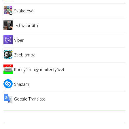
Szókereső
Tv távirányító
Viber
Zseblámpa
Könnyű magyar billentyűzet
Shazam
Google Translate