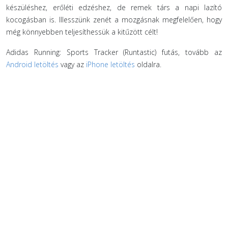
készüléshez, erőléti edzéshez, de remek társ a napi lazító
kocogásban is. Illesszünk zenét a mozgásnak megfelelően, hogy
még könnyebben teljesíthessük a kitűzött célt!
Adidas Running: Sports Tracker (Runtastic) futás, tovább az
Android letöltés
vagy az
iPhone letöltés
oldalra.