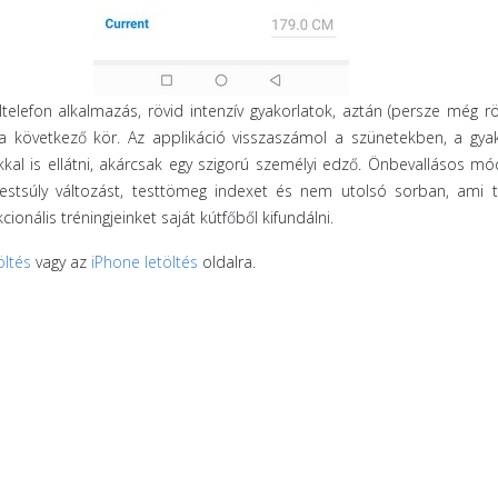
ltelefon alkalmazás, rövid intenzív gyakorlatok, aztán (persze még r
s a következő kör. Az applikáció visszaszámol a szünetekben, a gya
kal is ellátni, akárcsak egy szigorú személyi edző. Önbevallásos mó
testsúly változást, testtömeg indexet és nem utolsó sorban, ami 
ionális tréningjeinket saját kútfőből kifundálni.
öltés
vagy az
iPhone letöltés
oldalra.