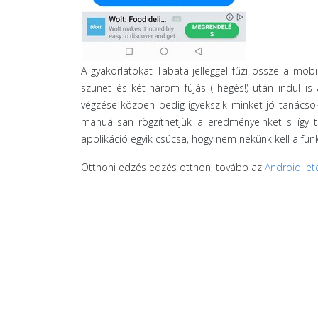
A gyakorlatokat Tabata jelleggel fűzi össze a mobi
szünet és két-három fújás (lihegés!) után indul i
végzése közben pedig igyekszik minket jó tanácsok
manuálisan rögzíthetjük a eredményeinket s így 
applikáció egyik csúcsa, hogy nem nekünk kell a funkc
Otthoni edzés edzés otthon, tovább az
Android let