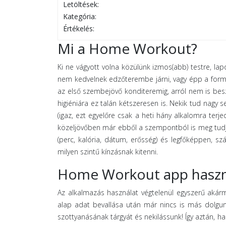
Letöltések:
Kategória:
Értékelés:
Mi a Home Workout?
Ki ne vágyott volna közülünk izmos(abb) testre, l
nem kedvelnek edzőterembe járni, vagy épp a formá
az első szembejövő konditeremig, arról nem is beszé
higiéniára ez talán kétszeresen is. Nekik tud nagy 
(igaz, ezt egyelőre csak a heti hány alkalomra terje
közeljövőben már ebből a szempontból is meg tudjuk
(perc, kalória, dátum, erősség) és legfőképpen, s
milyen szintű kínzásnak kitenni.
Home Workout app haszn
Az alkalmazás használat végtelenül egyszerű akár
alap adat bevallása után már nincs is más dolgun
szottyanásának tárgyát és nekilássunk! Így aztán, ha 