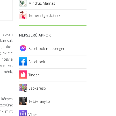
MindfuL Mamas
Terhesség edzések
en sokan
NÉPSZERŰ APPOK
akárcsak
n, akkor
Facebook messenger
gunk elé
, hogy a
Facebook
éseinket
retnénk,
Tinder
Szókereső
r kényes
Tv távirányító
 kedvünk
nk, mint
Viber