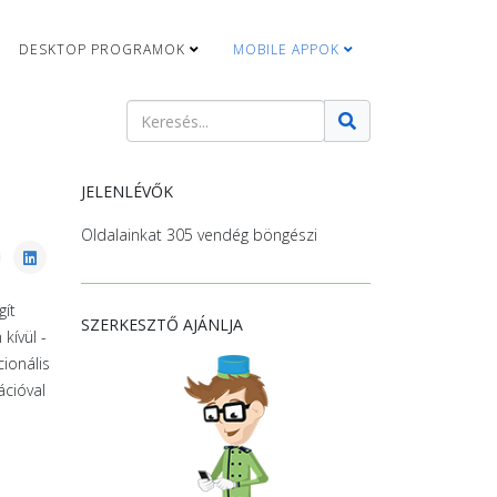
DESKTOP PROGRAMOK
MOBILE APPOK
Keresés
Type 2 or more characters for results.
JELENLÉVŐK
Oldalainkat 305 vendég böngészi
gít
SZERKESZTŐ AJÁNLJA
kívül -
ionális
ációval