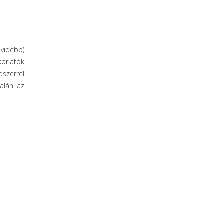
övidebb)
korlatok
dszerrel
talán az