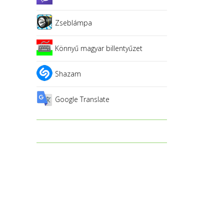
Zseblámpa
Könnyű magyar billentyűzet
Shazam
Google Translate