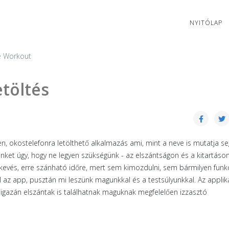
NYITÓLAP
 Workout
töltés
n, okostelefonra letölthető alkalmazás ami, mint a neve is mutatja se
ket úgy, hogy ne legyen szükségünk - az elszántságon és a kitartáson 
 kevés, erre szánható időre, mert sem kimozdulni, sem bármilyen funkc
 az app, pusztán mi leszünk magunkkal és a testsúlyunkkal. Az applik
 igazán elszántak is találhatnak maguknak megfelelően izzasztó