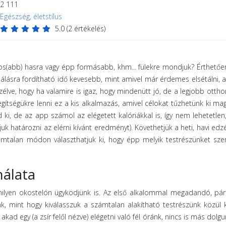
2 111
Egészség, életstílus
5.0
(
2
értékelés)
apos(abb) hasra vagy épp formásabb, khm... fülekre mondjuk? Érthető
lásra fordítható idő kevesebb, mint amivel már érdemes elsétálni, 
lve, hogy ha valamire is igaz, hogy mindenütt jó, de a legjobb ottho
segítségükre lenni ez a kis alkalmazás, amivel célokat tűzhetünk ki ma
d ki, de az app számol az elégetett kalóriákkal is, így nem lehetetlen
 határozni az elérni kívánt eredményt). Követhetjük a heti, havi edz
zámtalan módon választhatjuk ki, hogy épp melyik testrészünket sze
álata
milyen okostelón ügyködjünk is. Az első alkalommal megadandó, pá
k, mint hogy kiválasszuk a számtalan alakítható testrészünk közül
akad egy (a zsír felől nézve) elégetni való fél óránk, nincs is más dolgu