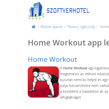
Mobile appok
Fitness, egészség
Home
Home Workout app le
Home Workout
A
Home Workout
egy ingyenese
megtervezni az otthoni edzésein
pusztán némi kis helyre és egy
kütyü beszerzésére nem sarkall
a kezdőktől a haladókon át, az
elfoglaltságot.