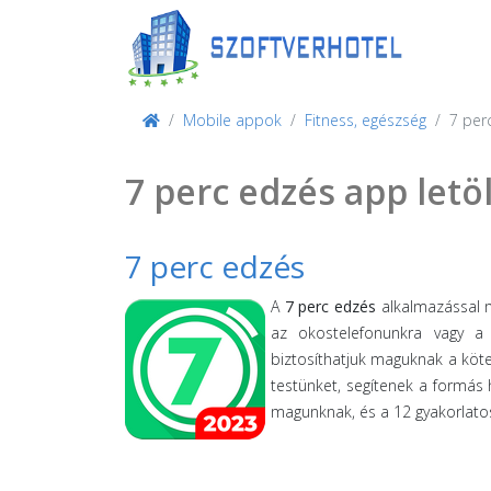
Mobile appok
Fitness, egészség
7 per
7 perc edzés app letö
7 perc edzés
A
7 perc edzés
alkalmazással m
az okostelefonunkra vagy a
biztosíthatjuk maguknak a köte
testünket, segítenek a formás
magunknak, és a 12 gyakorlatos