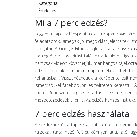
Kategória:
Értékelés:
Mi a 7 perc edzés?
Legyen a napunk fénypontja ez a roppan rövid, ám
feladatsorok, amelyek jó megoldást jelentenek izm
látogatni. A Google Fitnesz fejlesztése a klasszik
tréningről pontos leírást találunk a felületen, így a
nemcsak videón követhetjük, már hangos tájékozta
edzés app akár minden nap emlékeztethet bennü
rohanásban. Visszanézhetjük a korábbi teljesítmé
ismerősökkel facebookon és twitteren keresztül! 
mellé. Rendszeresség és kitartás – ez a 7 perc 
megbetegedések ellen is! Az edzés hangos instrukció
7 perc edzés használata
A kezdőknek és a tapasztaltabbaknak is érdemes ké
rajzokat tartalmazó felület könnyen átlátható, u