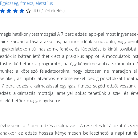
Egészség, fitnesz, életstílus
4.0
(
1
értékelés)
 mégis hatékony testmozgás! A 7 perc edzés app-pal most ingyenese
aink karbantartására akkor is, ha nincs időnk kimozdulni, vagy aero
us gyakorlatokon túl hasizom-, fenék-, és lábedzést is kínál, tovább
 kezdők is bátran letölthetik ezt a praktikus app-ot! A mozdulatok inst
tást is kérhetünk a programtól, ha úgy kényelmesebb a számunkra. 
nket a kötelező feladatsorokra, hogy biztosan ne maradjon el
nyeinket, az újabb látványos eredményeket pedig posztokkal tudath
A 7 perc edzés alkalmazással egy igazi fitnesz segéd edzőt veszün
edzés alkalmazás mottója, amellyel sokat tehetünk a szív- és érr
i elérhetőek magyar nyelven is.
zbe venni a 7 perc edzés alkalmazást. A részletes leírásokat és sze
gyanakkor az edzés hossza kényelmesen beilleszthető a napi rutinb