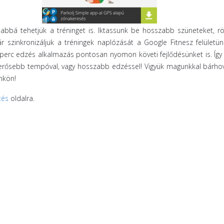
bbá tehetjük a tréninget is. Iktassunk be hosszabb szüneteket, rö
 szinkronizáljuk a tréningek naplózását a Google Fitnesz felületün
7 perc edzés alkalmazás pontosan nyomon követi fejlődésünket is. Íg
 erősebb tempóval, vagy hosszabb edzéssel! Vigyük magunkkal bárho
nkön!
tés
oldalra.