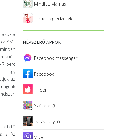
MindfuL Mamas
Terhesség edzések
k azok a
bik órát
NÉPSZERŰ APPOK
á minden
rukcióit
Facebook messenger
A 7 perc
 a nagy
Facebook
atjuk az
k magunk
Tinder
endszeri
Szókereső
Tv távirányító
mléltető
a is. Az
Viber