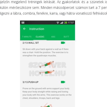
jelzőn megjelenő tréningek leírását. Az gyakorlatok és a szünetek i
k külön mérőeszközre sem. Minden másodpercet számon tart a 7 per
lvégezni a lábra, combra, fenékre, karra, vagy hátra vonatkozó felhíváso