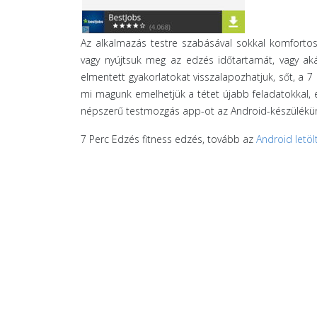
Az alkalmazás testre szabásával sokkal komfortosa
vagy nyújtsuk meg az edzés időtartamát, vagy akár
elmentett gyakorlatokat visszalapozhatjuk, sőt, a 
mi magunk emelhetjük a tétet újabb feladatokkal,
népszerű testmozgás app-ot az Android-készülékü
7 Perc Edzés fitness edzés, tovább az
Android letöl