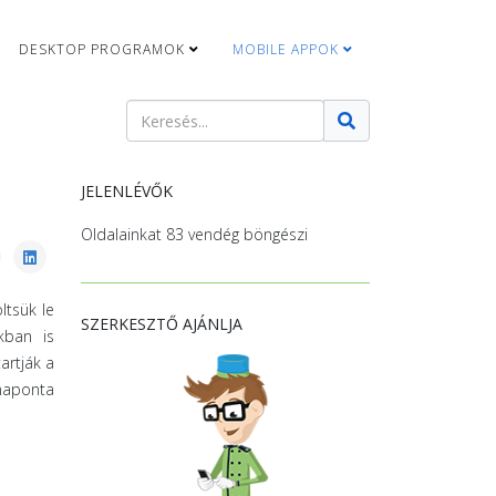
DESKTOP PROGRAMOK
MOBILE APPOK
Keresés
Type 2 or more characters for results.
JELENLÉVŐK
Oldalainkat 83 vendég böngészi
ltsük le
SZERKESZTŐ AJÁNLJA
kban is
artják a
 naponta