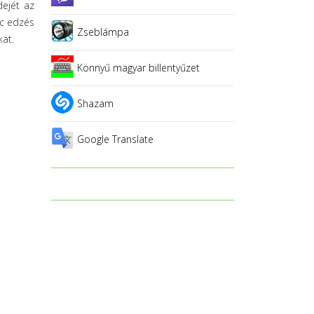
dejét az
c edzés
Zseblámpa
kat.
Könnyű magyar billentyűzet
Shazam
Google Translate