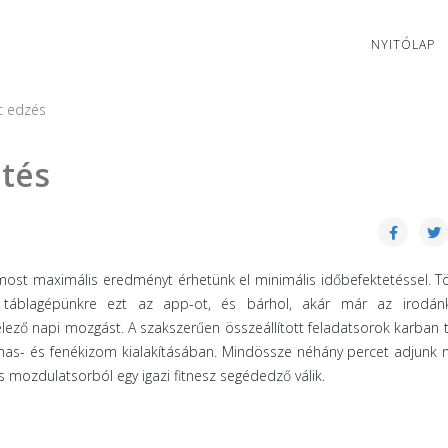
NYITÓLAP
c edzés
ltés
ost maximális eredményt érhetünk el minimális időbefektetéssel. Tö
 táblagépünkre ezt az app-ot, és bárhol, akár már az irodán
lező napi mozgást. A szakszerűen összeállított feladatsorok karban t
 has- és fenékizom kialakításában. Mindössze néhány percet adjunk
 mozdulatsorból egy igazi fitnesz segédedző válik.