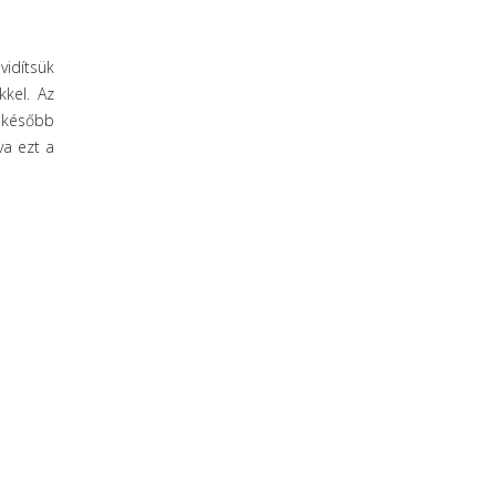
vidítsük
kkel. Az
y később
va ezt a