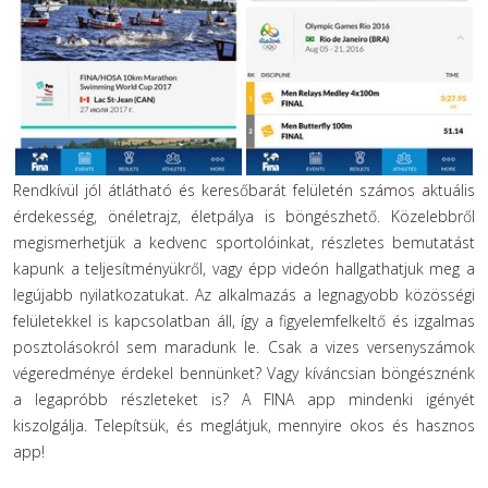
Rendkívül jól átlátható és keresőbarát felületén számos aktuális
érdekesség, önéletrajz, életpálya is böngészhető. Közelebbről
megismerhetjük a kedvenc sportolóinkat, részletes bemutatást
kapunk a teljesítményükről, vagy épp videón hallgathatjuk meg a
legújabb nyilatkozatukat. Az alkalmazás a legnagyobb közösségi
felületekkel is kapcsolatban áll, így a figyelemfelkeltő és izgalmas
posztolásokról sem maradunk le. Csak a vizes versenyszámok
végeredménye érdekel bennünket? Vagy kíváncsian böngésznénk
a legapróbb részleteket is? A FINA app mindenki igényét
kiszolgálja. Telepítsük, és meglátjuk, mennyire okos és hasznos
app!