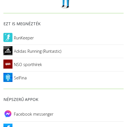
EZT IS MEGNÉZTÉK
RunKeeper
Adidas Running (Runtastic)
NSO sporthírek
SelFina
NÉPSZERŰ APPOK
Facebook messenger