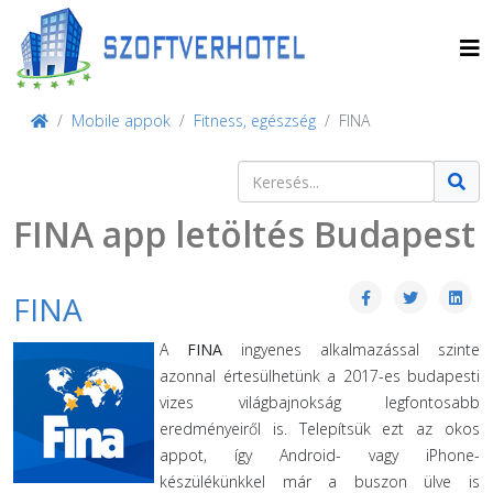
Mobile appok
Fitness, egészség
FINA
Keresés
Type 2 or more characters for result
FINA app letöltés Budapest
FINA
A
FINA
ingyenes alkalmazással szinte
azonnal értesülhetünk a 2017-es budapesti
vizes világbajnokság legfontosabb
eredményeiről is. Telepítsük ezt az okos
appot, így Android- vagy iPhone-
készülékünkkel már a buszon ülve is