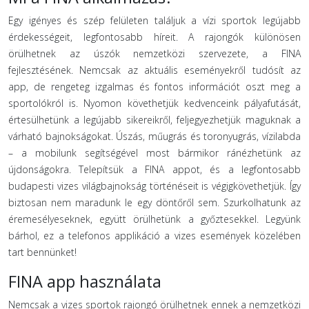
Egy igényes és szép felületen találjuk a vízi sportok legújabb
érdekességeit, legfontosabb híreit. A rajongók különösen
örülhetnek az úszók nemzetközi szervezete, a FINA
fejlesztésének. Nemcsak az aktuális eseményekről tudósít az
app, de rengeteg izgalmas és fontos információt oszt meg a
sportolókról is. Nyomon követhetjük kedvenceink pályafutását,
értesülhetünk a legújabb sikereikről, feljegyezhetjük maguknak a
várható bajnokságokat. Úszás, műugrás és toronyugrás, vízilabda
– a mobilunk segítségével most bármikor ránézhetünk az
újdonságokra. Telepítsük a FINA appot, és a legfontosabb
budapesti vizes világbajnokság történéseit is végigkövethetjük. Így
biztosan nem maradunk le egy döntőről sem. Szurkolhatunk az
éremesélyeseknek, együtt örülhetünk a győztesekkel. Legyünk
bárhol, ez a telefonos applikáció a vizes események közelében
tart bennünket!
FINA app használata
Nemcsak a vizes sportok rajongó örülhetnek ennek a nemzetközi