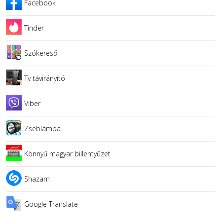
Facebook
Tinder
Szókereső
Tv távirányító
Viber
Zseblámpa
Könnyű magyar billentyűzet
Shazam
Google Translate