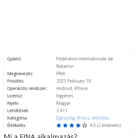
Gyártó:
Fédération Internationale de
Natation
Megnevezés:
FINA
Frissítés:
2023 February 18
Operációs rendszer:
Android, iPhone
Licensz:
Ingyenes
Nyelv:
Magyar
Letöltések:
3 411
Kategória:
Egészség, fitnesz, életstílus
Értékelés:
4.5
(
2
értékelés)
Mi a FINA alkalmazás?