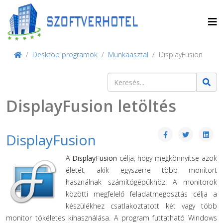
Desktop programok
Munkaasztal
DisplayFusion
Keresés
Type 2 or more characters for result
DisplayFusion letöltés
DisplayFusion
A
DisplayFusion
célja, hogy megkönnyítse azok
életét, akik egyszerre több monitort
használnak számítógépükhöz. A monitorok
közötti megfelelő feladatmegosztás célja a
készülékhez csatlakoztatott két vagy több
monitor tökéletes kihasználása. A program futtatható Windows