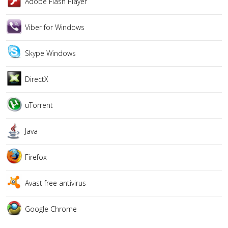
Adobe Flash Player
Viber for Windows
Skype Windows
DirectX
uTorrent
Java
Firefox
Avast free antivirus
Google Chrome