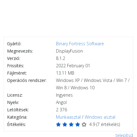
Gyártó:
Binary Fortress Software
Megnevezés:
DisplayFusion
Verzió:
8.1.2
Frissítés:
2022 February 01
Fájlméret:
13.11 MB
Operációs rendszer:
Windows XP / Windows Vista / Win 7 /
Win 8 / Windows 10
Licensz:
Ingyenes
Nyelv:
Angol
Letöltések:
2 376
Kategória:
Munkaasztal
/
Windows asztal
Értékelés:
4.9
(
7
értékelés)
telepítsd