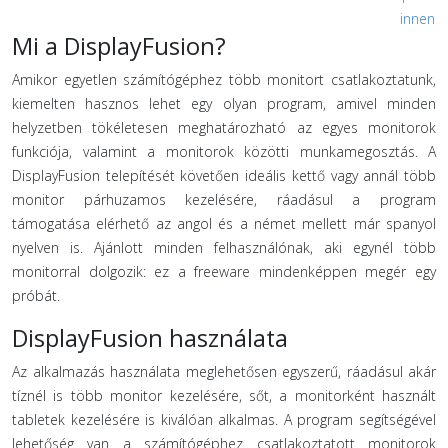
innen
Mi a DisplayFusion?
Amikor egyetlen számítógéphez több monitort csatlakoztatunk,
kiemelten hasznos lehet egy olyan program, amivel minden
helyzetben tökéletesen meghatározható az egyes monitorok
funkciója, valamint a monitorok közötti munkamegosztás. A
DisplayFusion telepítését követően ideális kettő vagy annál több
monitor párhuzamos kezelésére, ráadásul a program
támogatása elérhető az angol és a német mellett már spanyol
nyelven is. Ajánlott minden felhasználónak, aki egynél több
monitorral dolgozik: ez a freeware mindenképpen megér egy
próbát.
DisplayFusion használata
Az alkalmazás használata meglehetősen egyszerű, ráadásul akár
tíznél is több monitor kezelésére, sőt, a monitorként használt
tabletek kezelésére is kiválóan alkalmas. A program segítségével
lehetőség van a számítógéphez csatlakoztatott monitorok