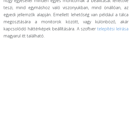
hogy egyesével minden egyes monitornak a beállítását lehetővé
teszi, mind egymáshoz való viszonyukban, mind önállóan, az
egyedi jellemzők alapján. Emellett lehetőség van például a tálca
megosztására a monitorok között, vagy különböző, akár
kapcsolódó háttérképek beállítására. A szoftver
telepítési leírása
magyarul itt található.