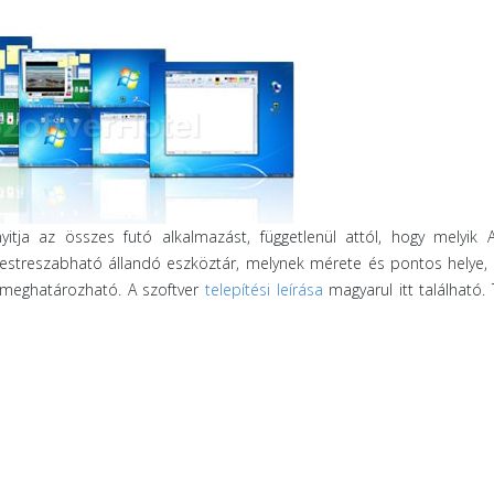
ja az összes futó alkalmazást, függetlenül attól, hogy melyik A
streszabható állandó eszköztár, melynek mérete és pontos helye, i
 meghatározható. A szoftver
telepítési leírása
magyarul itt található.