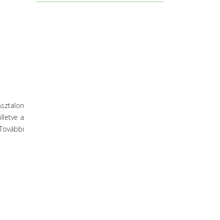
sztalon
lletve a
 További