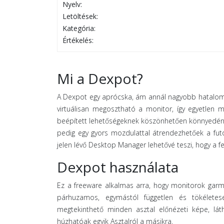
Nyelv:
Letöltések:
Kategória:
Értékelés:
Mi a Dexpot?
A Dexpot egy aprócska, ám annál nagyobb hatalomma
virtuálisan megosztható a monitor, így egyetlen mo
beépített lehetőségeknek köszönhetően könnyedén k
pedig egy gyors mozdulattal átrendezhetőek a fu
jelen lévő Desktop Manager lehetővé teszi, hogy a f
Dexpot használata
Ez a freeware alkalmas arra, hogy monitorok garm
párhuzamos, egymástól független és tökélete
megtekinthető minden asztal előnézeti képe, lát
húzhatóak egyik Asztalról a másikra.