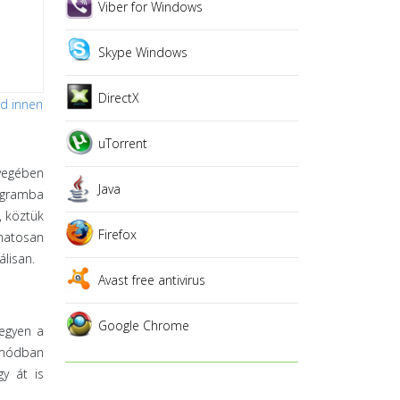
Viber for Windows
Skype Windows
DirectX
sd innen
uTorrent
nyegében
Java
rogramba
, köztük
Firefox
matosan
lisan.
Avast free antivirus
Google Chrome
legyen a
mmódban
y át is