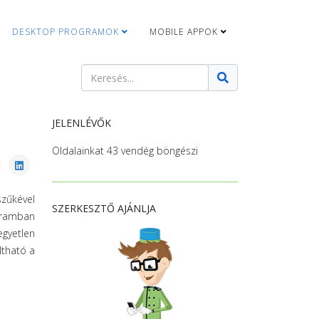
DESKTOP PROGRAMOK
MOBILE APPOK
Keresés
Type 2 or more characters for results.
JELENLÉVŐK
Oldalainkat 43 vendég böngészi
szűkével
SZERKESZTŐ AJÁNLJA
gramban
egyetlen
ltható a