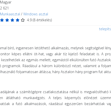
Magyar
2 621
Munkaasztal
/
Windows asztal
4.9
(
8
értékelés)
telepít
l bíró, ingyenesen letölthető alkalmazás, melynek segítségével lé
nitor képes ellátni öt-hat, vagy akár tíz kijelző feladatait is. A p
ezelhetőek az egymás mellett, egymástól elkülönülten futó Asztalok
tó programok. Ráadásul a három különböző nézet, valamint a folya
elhasználó folyamatosan átlássa, hány Asztalon hány program fut aktuá
adájának a számítógépre csatlakoztatása nélkül is megvalósítható 
sen átlátható munkavégzés. A teljes képernyős előnézet üze
hatóak a futó alkalmazások, ráadásul egyszerűen bezárhatóak vag