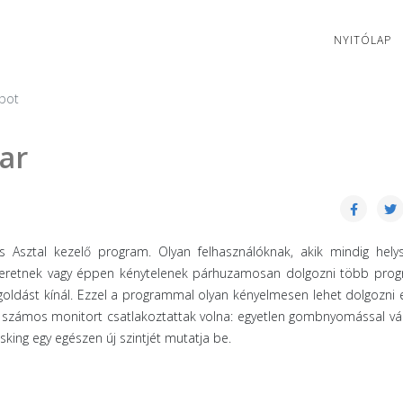
NYITÓLAP
pot
ar
s Asztal kezelő program. Olyan felhasználóknak, akik mindig hely
 szeretnek vagy éppen kénytelenek párhuzamosan dolgozni több pro
oldást kínál. Ezzel a programmal olyan kényelmesen lehet dolgozni 
 számos monitort csatlakoztattak volna: egyetlen gombnyomással vá
sking egy egészen új szintjét mutatja be.