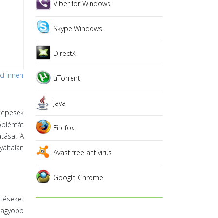
Viber for Windows
Skype Windows
DirectX
sd innen
uTorrent
Java
 képesek
roblémát
Firefox
tása. A
yáltalán
Avast free antivirus
Google Chrome
ltéseket
 nagyobb