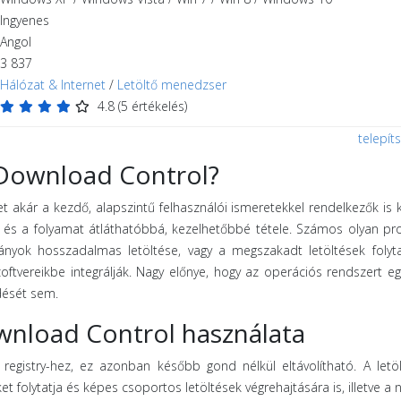
Ingyenes
Angol
3 837
Hálózat & Internet
/
Letöltő menedzser
4.8
(
5
értékelés)
telepít
Download Control?
et akár a kezdő, alapszintű felhasználói ismeretekkel rendelkezők is
ása és a folyamat átláthatóbbá, kezelhetőbbé tétele. Számos olyan p
yok hosszadalmas letöltése, vagy a megszakadt letöltések folyta
zoftvereikbe integrálják. Nagy előnye, hogy az operációs rendszert eg
dését sem.
nload Control használata
registry-hez, ez azonban később gond nélkül eltávolítható. A letö
t folytatja és képes csoportos letöltések végrehajtására is, illetve a