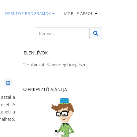
DESKTOP PROGRAMOK
MOBILE APPOK
Keresés
Type 2 or more characters for results.
JELENLÉVŐK
Oldalainkat 74 vendég böngészi
SZERKESZTŐ AJÁNLJA
 azzal a
tését. A
teheti a
nálható,