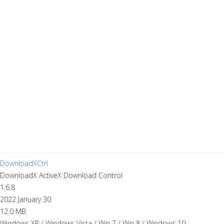
DownloadXCtrl
DownloadX ActiveX Download Control
1.6.8
2022 January 30
12.0 MB
Windows XP / Windows Vista / Win 7 / Win 8 / Windows 10