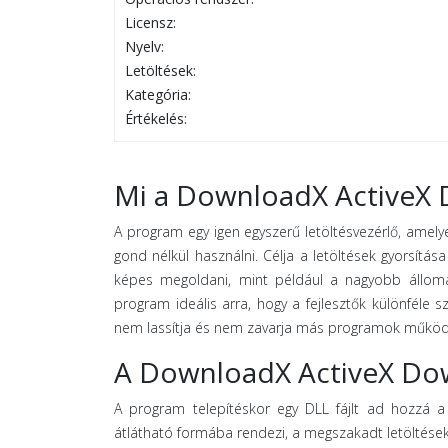
Licensz:
Nyelv:
Letöltések:
Kategória:
Értékelés:
Mi a DownloadX ActiveX 
A program egy igen egyszerű letöltésvezérlő, amely
gond nélkül használni. Célja a letöltések gyorsít
képes megoldani, mint például a nagyobb állomán
program ideális arra, hogy a fejlesztők különféle s
nem lassítja és nem zavarja más programok műkö
A DownloadX ActiveX Dow
A program telepítéskor egy DLL fájlt ad hozzá a 
átlátható formába rendezi, a megszakadt letöltéseke