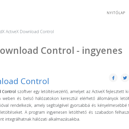
NYITÓLAP
X ActiveX Download Control
ownload Control - ingyenes
load Control
 Control
szoftver egy letöltésvezérlő, amelyet az ActiveX fejlesztett ki
a weben és belső hálózatokon keresztül elérhető állományok letöl
óval rendelkezik, amely segítségével gyorsabbá és kényelmesebbé 
etöltéseket. A program ingyenesen letölthető és szabadon felhasz
int integrálhatnak hálózati alkalmazásaikba.