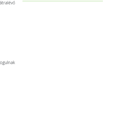
átralévő
dogulnak