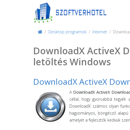
Desktop programok
Internet
Download
DownloadX ActiveX D
letöltés Windows
DownloadX ActiveX Down
A
DownloadX ActiveX Download
céllal, hogy gyorsabbá tegyék 
DownloadX számos olyan funkci
hagyományos, böngésző alapú l
amelyet a fejlesztők kedvük szer