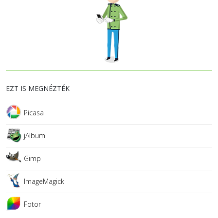
EZT IS MEGNÉZTÉK
Picasa
jAlbum
Gimp
ImageMagick
Fotor