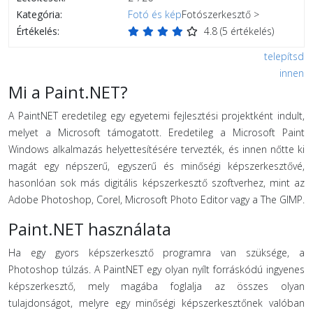
Kategória:
Fotó és kép
Fotószerkesztő >
Értékelés:
4.8
(
5
értékelés)
telepítsd
innen
Mi a Paint.NET?
A PaintNET eredetileg egy egyetemi fejlesztési projektként indult,
melyet a Microsoft támogatott. Eredetileg a Microsoft Paint
Windows alkalmazás helyettesítésére tervezték, és innen nőtte ki
magát egy népszerű, egyszerű és minőségi képszerkesztővé,
hasonlóan sok más digitális képszerkesztő szoftverhez, mint az
Adobe Photoshop, Corel, Microsoft Photo Editor vagy a The GIMP.
Paint.NET használata
Ha egy gyors képszerkesztő programra van szüksége, a
Photoshop túlzás. A PaintNET egy olyan nyílt forráskódú ingyenes
képszerkesztő, mely magába foglalja az összes olyan
tulajdonságot, melyre egy minőségi képszerkesztőnek valóban