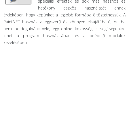
speciális effektek és sok más hasznos és
hatékony eszköz használatát annak
érdekében, hogy képünket a legjobb formába öltöztethessük. A
PaintNET használata egyszerű és könnyen elsajátítható, de ha
nem boldogulnánk vele, egy online közösség is segítségünkre
lehet a program használatában és a beépülő modulok
kezelésében.