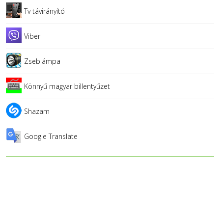
Tv távirányító
Viber
Zseblámpa
Könnyű magyar billentyűzet
Shazam
Google Translate