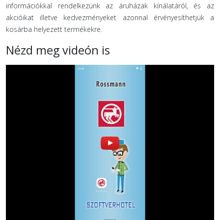
információkkal rendelkezünk az áruházak kínálatáról, és az
akcióikat illetve kedvezményeket azonnal érvényesíthetjük a
kosárba helyezett termékekre.
Nézd meg videón is