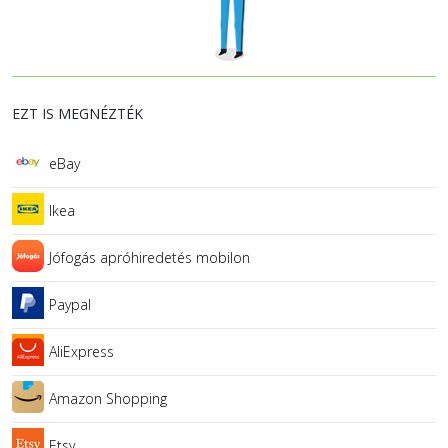
EZT IS MEGNÉZTÉK
eBay
Ikea
Jófogás apróhiredetés mobilon
Paypal
AliExpress
Amazon Shopping
Etsy