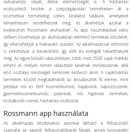
nyitvatartási idejét, illetve elérhetőségét is. A háztartási
eszközöktől kezdve a szépségápolási termékeken át a
kozmetikai termékekig széles kínálatot találunk, amelyeket
kényelmesen rendelhetünk meg, és átvehetjük azokat a
kiválasztott Rossmann áruházban. Az app használatával valós
időben követhetjük az áruházakban elérhető termékek készletét,
így elkerülhetjük a hiábavaló utazást. Az alkalmazással otthonról
is intézhetjük a bevásárlást, így időt és energiát takaríthatunk
meg. Az egyre bővülő választékban, több mint 2500 saját márkás
érhető el, melyek remek választást kínálnak mindazoknak, akik
első osztályú minőséget keresnek kedvező áron. A sajátmárkás
termékek között megtalálhatók az áruválaszték fő elemei, mint
például női és férfi kozmetikumok, hajápolók, napozószerek,
gyermekkozmetikumok, pelenkák, női higiéniás termékek,
tisztálkodó szerek, háztartási eszközök.
Rossmann app használata
Az alkalmazás letöltésekor azonnal látható a felhasználó
számára az egyedi, felhasználóbarát felület, amely könnyedén