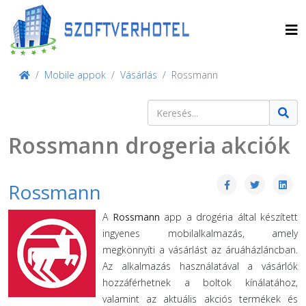
Mobile appok
Vásárlás
Rossmann
Keresés
Type 2 or more characters for result
Rossmann drogeria akciók
Rossmann
A
Rossmann
app a drogéria által készített
ingyenes mobilalkalmazás, amely
megkönnyíti a vásárlást az áruáházláncban.
Az alkalmazás használatával a vásárlók
hozzáférhetnek a boltok kínálatához,
valamint az aktuális akciós termékek és