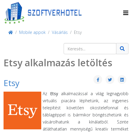
Mobile appok
Vásárlás
Etsy
Keresés
Type 2 or more characters for result
Etsy alkalmazás letöltés
Etsy
Az
Etsy
alkalmazással a világ legnagyobb
virtuális piacára léphetünk, az ingyenes
telepítést követően okostelefonnal és
táblagéppel is bármikor böngészhetünk és
vásárolhatunk a kínálatból. Szinte
átláthatatlan mennyiségű kreatív terméket