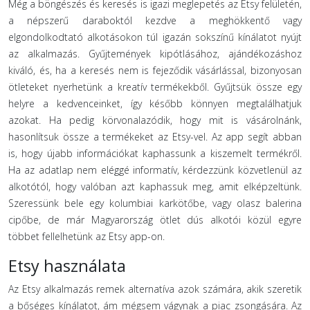
Még a böngészés és keresés is igazi meglepetés az Etsy felületén,
a népszerű daraboktól kezdve a meghökkentő vagy
elgondolkodtató alkotásokon túl igazán sokszínű kínálatot nyújt
az alkalmazás. Gyűjtemények kipótlásához, ajándékozáshoz
kiváló, és, ha a keresés nem is fejeződik vásárlással, bizonyosan
ötleteket nyerhetünk a kreatív termékekből. Gyűjtsük össze egy
helyre a kedvenceinket, így később könnyen megtalálhatjuk
azokat. Ha pedig körvonalazódik, hogy mit is vásárolnánk,
hasonlítsuk össze a termékeket az Etsy-vel. Az app segít abban
is, hogy újabb információkat kaphassunk a kiszemelt termékről.
Ha az adatlap nem eléggé informatív, kérdezzünk közvetlenül az
alkotótól, hogy valóban azt kaphassuk meg, amit elképzeltünk.
Szeressünk bele egy kolumbiai karkötőbe, vagy olasz balerina
cipőbe, de már Magyarország ötlet dús alkotói közül egyre
többet fellelhetünk az Etsy app-on.
Etsy használata
Az Etsy alkalmazás remek alternatíva azok számára, akik szeretik
a bőséges kínálatot, ám mégsem vágynak a piac zsongására. Az