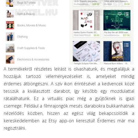
A termékekről részletes leírást is olvashatunk, és megtaláljuk a
hozzájuk tartozó véleményezéseket is, amelyeket mindig
érdemes átböngészni. A szív ikon érintésével a kedvencek közé
tesszük a kiválasztott darabot, így később egy mozdulattal
rátalálhatunk. Ez a virtuális piac még a gyűjtőknek is igazi
csemege. Például a filmrajongók mesés darabokra bukkanhatnak
nézelődés közben, hiszen az egész világ bekapcsolódik a
kereskedelemben az Etsy app-on keresztül! Érdemes már ma
regisztrálni.