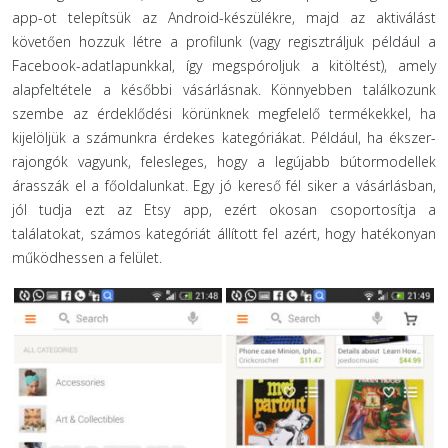
app-ot telepítsük az Android-készülékre, majd az aktiválást
követően hozzuk létre a profilunk (vagy regisztráljuk például a
Facebook-adatlapunkkal, így megspóroljuk a kitöltést), amely
alapfeltétele a későbbi vásárlásnak. Könnyebben találkozunk
szembe az érdeklődési körünknek megfelelő termékekkel, ha
kijelöljük a számunkra érdekes kategóriákat. Például, ha ékszer-
rajongók vagyunk, felesleges, hogy a legújabb bútormodellek
árasszák el a főoldalunkat. Egy jó kereső fél siker a vásárlásban,
jól tudja ezt az Etsy app, ezért okosan csoportosítja a
találatokat, számos kategóriát állított fel azért, hogy hatékonyan
működhessen a felület.