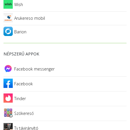
Wish
Arukereso mobil
Barion
NÉPSZERŰ APPOK
Facebook messenger
Facebook
Tinder
Szókereső
Tv távirányító