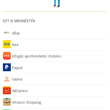
EZT IS MEGNÉZTÉK
eBay
Ikea
Jófogás apróhiredetés mobilon
Paypal
Vatera
AliExpress
Amazon Shopping