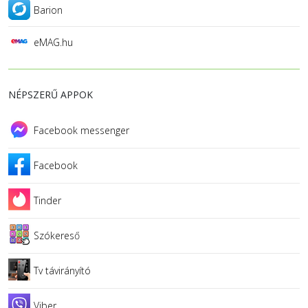
Barion
eMAG.hu
NÉPSZERŰ APPOK
Facebook messenger
Facebook
Tinder
Szókereső
Tv távirányító
Viber