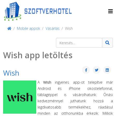
Mobile appok
Vásárlás
Wish
Keresés
Type 2 or more characters for result
Wish app letöltés
Wish
A
Wish
ingyenes app-ot telepítve már
Android és iPhone okostelefonnal,
táblagéppel is vásárolhatunk. Óriási
kedvezménnyel juthatunk hozzá a
legdivatosabb termékekhez, ráadásul
minden az otthonunkba érkezik. Milliók