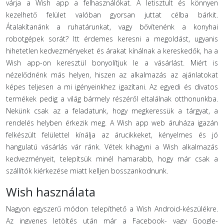
várja a Wish app a felhasználókat. A letisztult és könnyen
kezelhető felület valóban gyorsan juttat célba bárkit.
Átalakítanánk a ruhatárunkat, vagy bővítenénk a konyhai
robotgépek sorát? Itt érdemes keresni a megoldást, ugyanis
hihetetlen kedvezményeket és árakat kínálnak a kereskedők, ha a
Wish app-on keresztül bonyolítjuk le a vásárlást. Miért is
nézelődnénk más helyen, hiszen az alkalmazás az ajánlatokat
képes teljesen a mi igényeinkhez igazítani. Az egyedi és divatos
termékek pedig a világ bármely részéről eltalálnak otthonunkba.
Nekünk csak az a feladatunk, hogy megkeressük a tárgyat, a
rendelés helyben érkezik meg. A Wish app web áruháza igazán
felkészült felülettel kínálja az árucikkeket, kényelmes és jó
hangulatú vásárlás vár ránk. Vétek kihagyni a Wish alkalmazás
kedvezményeit, telepítsük minél hamarabb, hogy már csak a
szállítók kiérkezése miatt kelljen bosszankodnunk.
Wish használata
Nagyon egyszerű módon telepíthető a Wish Android-készülékre.
Az ingyenes letöltés után már a Facebook- vagy Google-