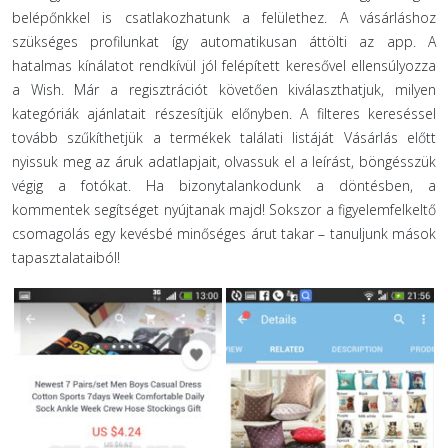
belépőnkkel is csatlakozhatunk a felülethez. A vásárláshoz
szükséges profilunkat így automatikusan áttölti az app. A
hatalmas kínálatot rendkívül jól felépített keresővel ellensúlyozza
a Wish. Már a regisztrációt követően kiválaszthatjuk, milyen
kategóriák ajánlatait részesítjük előnyben. A filteres kereséssel
tovább szűkíthetjük a termékek találati listáját Vásárlás előtt
nyissuk meg az áruk adatlapjait, olvassuk el a leírást, böngésszük
végig a fotókat. Ha bizonytalankodunk a döntésben, a
kommentek segítséget nyújtanak majd! Sokszor a figyelemfelkeltő
csomagolás egy kevésbé minőséges árut takar – tanuljunk mások
tapasztalataiból!