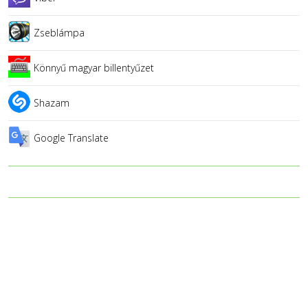
Zseblámpa
Könnyű magyar billentyűzet
Shazam
Google Translate