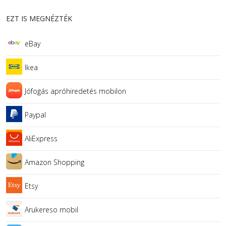
EZT IS MEGNÉZTÉK
eBay
Ikea
Jófogás apróhiredetés mobilon
Paypal
AliExpress
Amazon Shopping
Etsy
Arukereso mobil