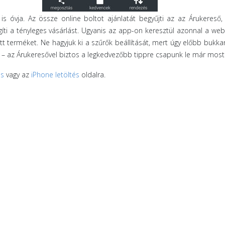
s óvja. Az össze online boltot ajánlatát begyűjti az az Árukereső
egíti a tényleges vásárlást. Ugyanis az app-on keresztül azonnal a w
ott terméket. Ne hagyjuk ki a szűrők beállítását, mert úgy előbb bukk
s – az Árukeresővel biztos a legkedvezőbb tippre csapunk le már most
és
vagy az
iPhone letöltés
oldalra.