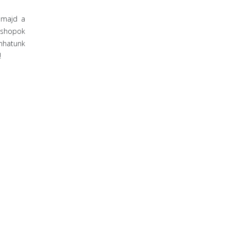
, majd a
ebshopok
anhatunk
!