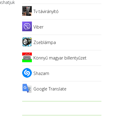
ashatjuk
Tv távirányító
Viber
Zseblámpa
Könnyű magyar billentyűzet
Shazam
Google Translate