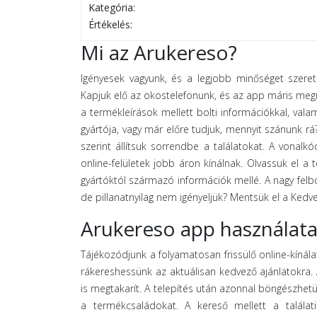
Kategória:
Értékelés:
Mi az Arukereso?
Igényesek vagyunk, és a legjobb minőséget szere
Kapjuk elő az okostelefonunk, és az app máris meg
a termékleírások mellett bolti információkkal, val
gyártója, vagy már előre tudjuk, mennyit szánunk rá? 
szerint állítsuk sorrendbe a találatokat. A vonal
online-felületek jobb áron kínálnak. Olvassuk el a
gyártóktól származó információk mellé. A nagy felb
de pillanatnyilag nem igényeljük? Mentsük el a Kedv
Arukereso app használat
Tájékozódjunk a folyamatosan frissülő online-kínála
rákereshessünk az aktuálisan kedvező ajánlatokra.
is megtakarít. A telepítés után azonnal böngészhetü
a termékcsaládokat. A kereső mellett a találati