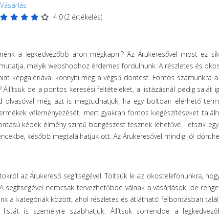
Vásárlás
4.0
(
2
értékelés)
tnénk a legkedvezőbb áron megkapni? Az Árukeresővel most ez sike
mutatja, melyik webshophoz érdemes fordulnunk. A részletes és oko
amint képgalériával könnyíti meg a végső döntést. Fontos számunkra 
Állítsuk be a pontos keresési feltételeket, a listázásnál pedig saját i
kód olvasóval még azt is megtudhatjuk, ha egy boltban elérhető ter
 termékek véleményezését, mert gyakran fontos kiegészítéseket talál
ontású képek élmény szintű böngészést tesznek lehetővé. Tetszik egy 
encekbe, később megtalálhatjuk ott. Az Árukeresővel mindig jól dönthe
a
tokról az Árukereső segítségével. Töltsük le az okostelefonunkra, hog
 A segítségével nemcsak tervezhetőbbé válnak a vásárlások, de renge
nk a kategóriák között, ahol részletes és átlátható felbontásban talá
 listát is személyre szabhatjuk. Állítsuk sorrendbe a legkedvező