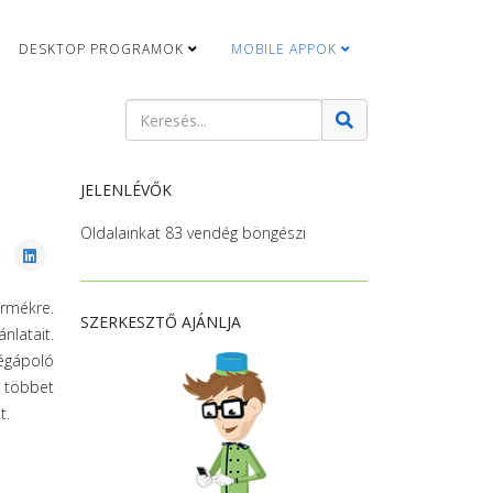
DESKTOP PROGRAMOK
MOBILE APPOK
Keresés
Type 2 or more characters for results.
JELENLÉVŐK
Oldalainkat 83 vendég böngészi
rmékre.
SZERKESZTŐ AJÁNLJA
nlatait.
ségápoló
 többet
t.