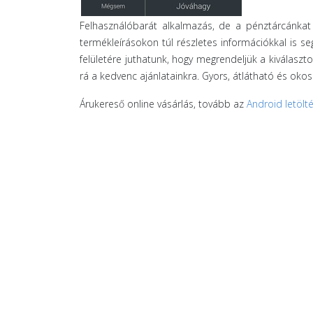
Felhasználóbarát alkalmazás, de a pénztárcánkat i
termékleírásokon túl részletes információkkal is s
felületére juthatunk, hogy megrendeljük a kiválaszt
rá a kedvenc ajánlatainkra. Gyors, átlátható és oko
Árukereső online vásárlás, tovább az
Android letölt