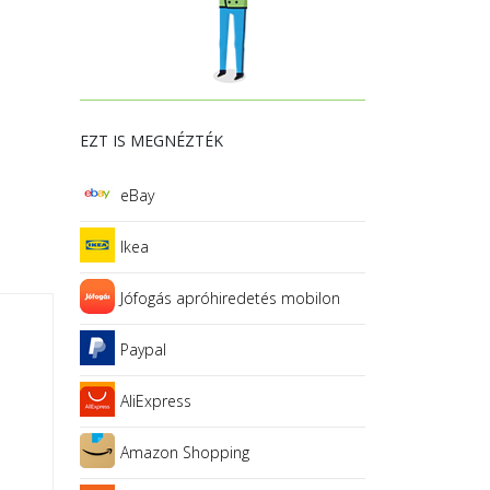
EZT IS MEGNÉZTÉK
eBay
Ikea
Jófogás apróhiredetés mobilon
Paypal
AliExpress
Amazon Shopping