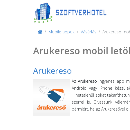
Mobile appok
Vásárlás
Arukereso mob
Arukereso mobil letö
Arukereso
Az
Arukereso
ingyenes app me
Android vagy iPhone készüléke
Hihetetlenül sokat takaríthat
szerrel is. Olvassunk vélemé
bármiért, ha az Árukeresővel o