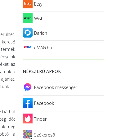
Etsy
Wish
Barion
rülhet.
s kereső
eMAG.hu
a termék
gényeink
méket az
NÉPSZERŰ APPOK
hatunk a
ajánlat,
tünk.
Facebook messenger
Facebook
y bárhol
teg időt
Tinder
ljuk meg
bbtől a
Szókereső