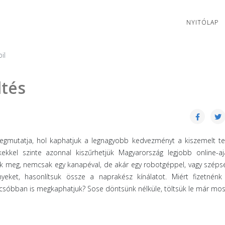
NYITÓLAP
il
ltés
gmutatja, hol kaphatjuk a legnagyobb kedvezményt a kiszemelt te
kkel szinte azonnal kiszűrhetjük Magyarország legjobb online-ajá
unk meg, nemcsak egy kanapéval, de akár egy robotgéppel, vagy szép
nyeket, hasonlítsuk össze a naprakész kínálatot. Miért fizetnénk
lcsóbban is megkaphatjuk? Sose döntsünk nélküle, töltsük le már mos