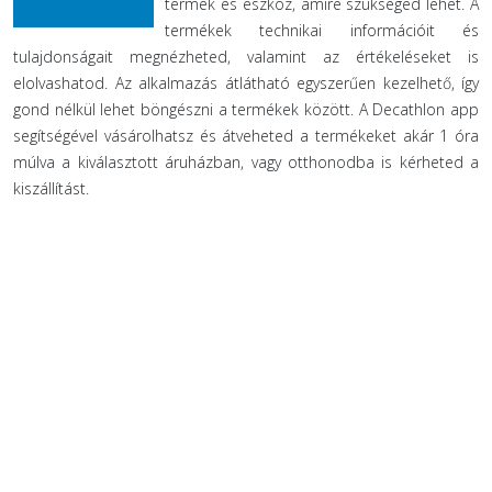
termék és eszköz, amire szükséged lehet. A
termékek technikai információit és
tulajdonságait megnézheted, valamint az értékeléseket is
elolvashatod. Az alkalmazás átlátható egyszerűen kezelhető, így
gond nélkül lehet böngészni a termékek között. A Decathlon app
segítségével vásárolhatsz és átveheted a termékeket akár 1 óra
múlva a kiválasztott áruházban, vagy otthonodba is kérheted a
kiszállítást.