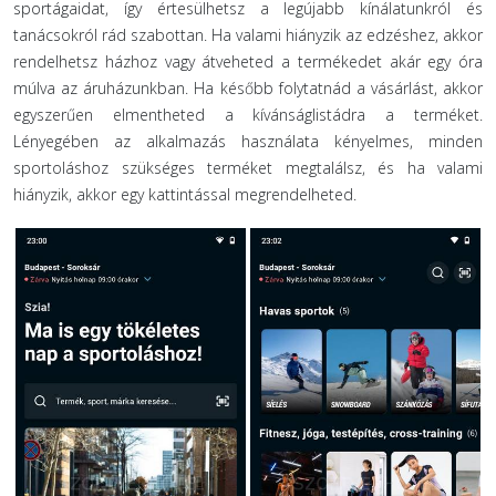
sportágaidat, így értesülhetsz a legújabb kínálatunkról és
tanácsokról rád szabottan. Ha valami hiányzik az edzéshez, akkor
rendelhetsz házhoz vagy átveheted a termékedet akár egy óra
múlva az áruházunkban. Ha később folytatnád a vásárlást, akkor
egyszerűen elmentheted a kívánságlistádra a terméket.
Lényegében az alkalmazás használata kényelmes, minden
sportoláshoz szükséges terméket megtalálsz, és ha valami
hiányzik, akkor egy kattintással megrendelheted.