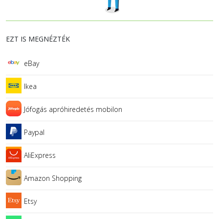
EZT IS MEGNÉZTÉK
eBay
Ikea
Jófogás apróhiredetés mobilon
Paypal
AliExpress
Amazon Shopping
Etsy