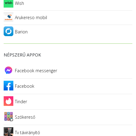
Wish
Arukereso mobil
Barion
NÉPSZERŰ APPOK
Facebook messenger
Facebook
Tinder
Szókereső
Tv távirányító