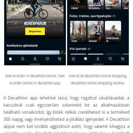
how to order in decathlon online, how
how to do decathlon online shopping,
to order online in decathlon app.
decathlon online shopping review.
A Decathlon app lehetővé teszi, hogy rögzítsd vásárlásaidat, a
kasszánál csak egyszerűen szkenneld be az alkalmazásban
található vonalkódot, így blokk nélkül cserélheted ki a terméked
365 napig, vagy érvényesítheted a jótállási igényedet. A Decathlon
appal nem kell tovább aggódnod azért, hogy valamit kihagysz a