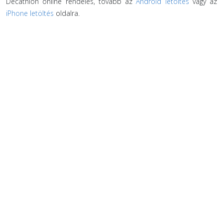
Decathlon online rendelés, tovább az
Android letöltés
vagy az
iPhone letöltés
oldalra.