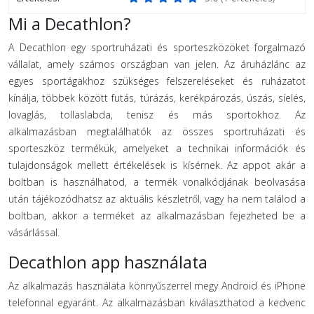
Mi a Decathlon?
A Decathlon egy sportruházati és sporteszközöket forgalmazó
vállalat, amely számos országban van jelen. Az áruházlánc az
egyes sportágakhoz szükséges felszereléseket és ruházatot
kínálja, többek között futás, túrázás, kerékpározás, úszás, síelés,
lovaglás, tollaslabda, tenisz és más sportokhoz. Az
alkalmazásban megtalálhatók az összes sportruházati és
sporteszköz termékük, amelyeket a technikai információk és
tulajdonságok mellett értékelések is kísérnek. Az appot akár a
boltban is használhatod, a termék vonalkódjának beolvasása
után tájékozódhatsz az aktuális készletről, vagy ha nem találod a
boltban, akkor a terméket az alkalmazásban fejezheted be a
vásárlással.
Decathlon app használata
Az alkalmazás használata könnyűszerrel megy Android és iPhone
telefonnal egyaránt. Az alkalmazásban kiválaszthatod a kedvenc