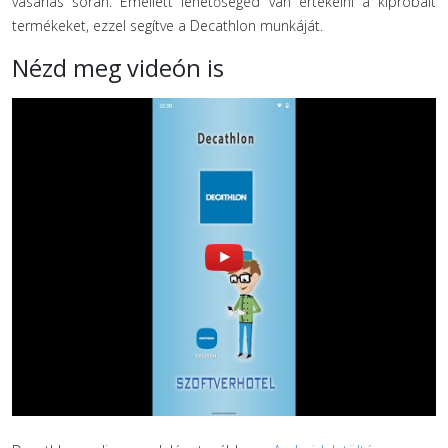
vásárlás során. Emellett lehetőséged van értékelni a kipróbált
termékeket, ezzel segítve a Decathlon munkáját.
Nézd meg videón is