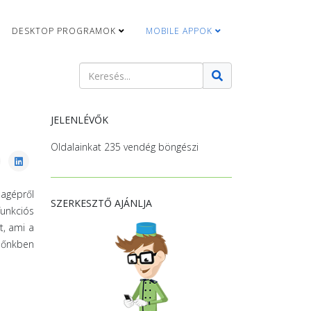
DESKTOP PROGRAMOK
MOBILE APPOK
Keresés
Type 2 or more characters for results.
JELENLÉVŐK
Oldalainkat 235 vendég böngészi
lagépről
SZERKESZTŐ AJÁNLJA
unkciós
t, ami a
időnkben