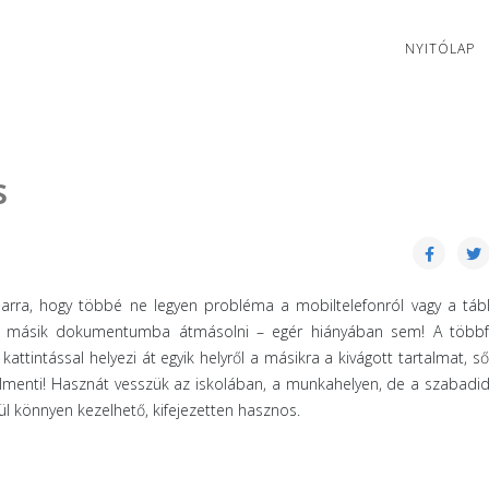
NYITÓLAP
s
 arra, hogy többé ne legyen probléma a mobiltelefonról vagy a táb
gy másik dokumentumba átmásolni – egér hiányában sem! A többf
attintással helyezi át egyik helyről a másikra a kivágott tartalmat, ső
 elmenti! Hasznát vesszük az iskolában, a munkahelyen, de a szabad
vül könnyen kezelhető, kifejezetten hasznos.