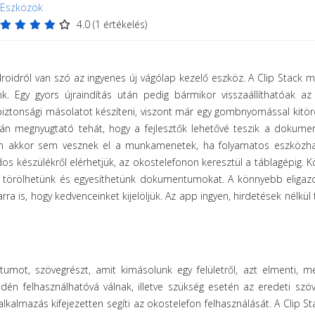
Eszközök
4.0
(
1
értékelés)
oidról van szó az ingyenes új vágólap kezelő eszköz. A Clip Stack 
k. Egy gyors újraindítás után pedig bármikor visszaállíthatóak az
ztonsági másolatot készíteni, viszont már egy gombnyomással kitör
zán megnyugtató tehát, hogy a fejlesztők lehetővé teszik a dokum
iszen akkor sem vesznek el a munkamenetek, ha folyamatos eszközh
s készülékről elérhetjük, az okostelefonon keresztül a táblagépig. 
ül törölhetünk és egyesíthetünk dokumentumokat. A könnyebb eliga
 is, hogy kedvenceinket kijelöljük. Az app ingyen, hirdetések nélkül 
mot, szövegrészt, amit kimásolunk egy felületről, azt elmenti, m
én felhasználhatóvá válnak, illetve szükség esetén az eredeti szö
alkalmazás kifejezetten segíti az okostelefon felhasználását. A Clip S