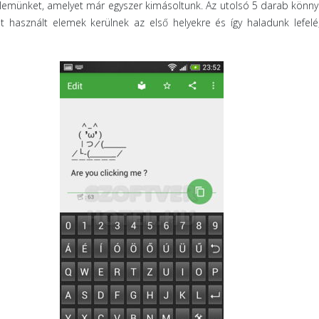
elemünket, amelyet már egyszer kimásoltunk. Az utolsó 5 darab könnye
 használt elemek kerülnek az első helyekre és így haladunk lefel