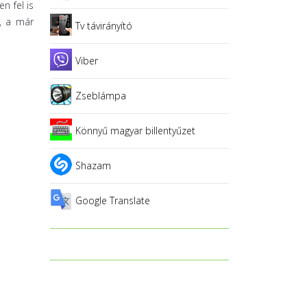
n fel is
é, a már
Tv távirányító
Viber
Zseblámpa
Könnyű magyar billentyűzet
Shazam
Google Translate