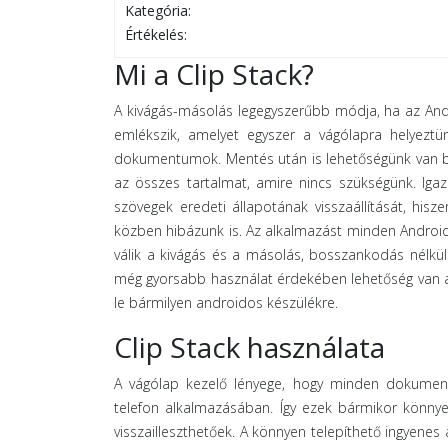
Kategória:
Értékelés:
Mi a Clip Stack?
A kivágás-másolás legegyszerűbb módja, ha az Andr
emlékszik, amelyet egyszer a vágólapra helyeztün
dokumentumok. Mentés után is lehetőségünk van bi
az összes tartalmat, amire nincs szükségünk. Iga
szövegek eredeti állapotának visszaállítását, h
közben hibázunk is. Az alkalmazást minden Androido
válik a kivágás és a másolás, bosszankodás nélk
még gyorsabb használat érdekében lehetőség van arra
le bármilyen androidos készülékre.
Clip Stack használata
A vágólap kezelő lényege, hogy minden dokumentu
telefon alkalmazásában. Így ezek bármikor könnyed
visszailleszthetőek. A könnyen telepíthető ingyenes 