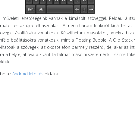
n műveleti lehetőségeink vannak a kimásolt szöveggel. Például állít
amatot és az újra felhasználást. A menü három funkciót kínál fel, az 
öveg eltávolítására vonatkozik. Készíthetünk másolatot, amely a biz
nféle beállításokra vonatkozik, mint a Floating Bubble. A Clip Stack
hatóak a szövegek, az okostelefon bármely részéről, de, akár az int
arra a helyre, ahová a kívánt tartalmat másolni szeretnénk – szinte tök
ktuk.
vább az
Android letöltés
oldalra.