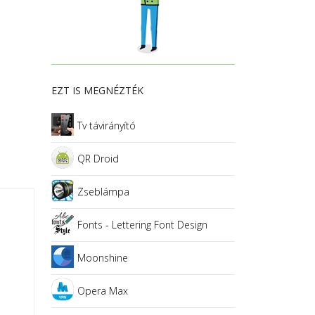
EZT IS MEGNÉZTÉK
Tv távirányító
QR Droid
Zseblámpa
Fonts - Lettering Font Design
Moonshine
Opera Max