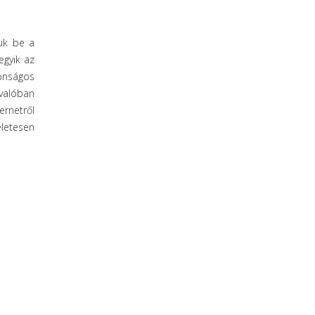
suk be a
egyik az
tonságos
 valóban
ernetről
életesen