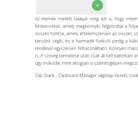
Az elemek mellett találjuk meg azt is, hogy milye
kedvenceket, amely megkönnyíti, felgyorsítja a foly
összes törlése, amely értelemszerűen az összes sz
tárolást segíti, és a harmadik funkció pedig a külö
rendkívül egyszerűen felhasználható. Könnyen másol
is. A szöveg kiemelése után csak át kell kattintani 
úgy működik, mint ahogyan a számítógépen megszo
Clip Stack - Clipboard Manager vágólap kezelő, to