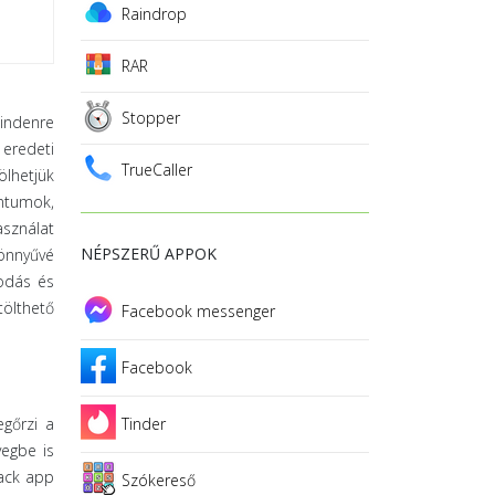
Raindrop
RAR
Stopper
mindenre
 eredeti
TrueCaller
ölhetjük
entumok,
asználat
NÉPSZERŰ APPOK
Könnyűvé
zodás és
tölthető
Facebook messenger
Facebook
egőrzi a
Tinder
vegbe is
tack app
Szókereső