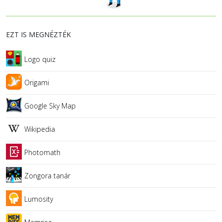
EZT IS MEGNÉZTÉK
Logo quiz
Origami
Google Sky Map
Wikipedia
Photomath
Zongora tanár
Lumosity