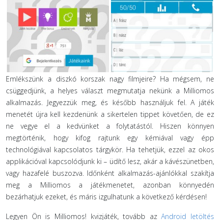
Emlékszünk a diszkó korszak nagy filmjeire? Ha mégsem, ne
csüggedjünk, a helyes választ megmutatja nekünk a Milliomos
alkalmazás. Jegyezzük meg, és később használjuk fel. A játék
menetét újra kell kezdenünk a sikertelen tippet követően, de ez
ne vegye el a kedvünket a folytatástól. Hiszen könnyen
megtörténik, hogy kifog rajtunk egy kémiával vagy épp
technológiával kapcsolatos tárgykör. Ha tehetjük, ezzel az okos
applikációval kapcsolódjunk ki – üdítő lesz, akár a kávészünetben,
vagy hazafelé buszozva. Időnként alkalmazás-ajánlókkal szakítja
meg a Milliomos a játékmenetet, azonban könnyedén
bezárhatjuk ezeket, és máris izgulhatunk a következő kérdésen!
Legyen Ön is Milliomos! kvizjáték, tovább az
Android letöltés