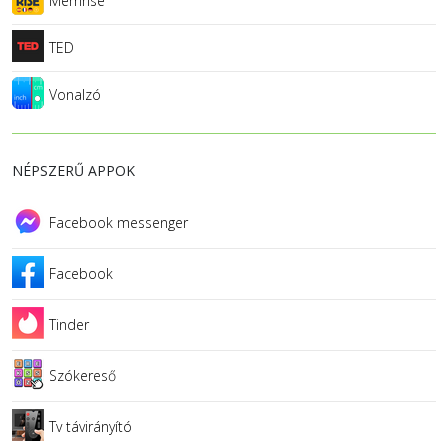
Memrise
TED
Vonalzó
NÉPSZERŰ APPOK
Facebook messenger
Facebook
Tinder
Szókereső
Tv távirányító