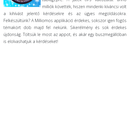
milliók követték, hiszen mindenki kíváncsi volt
a kihívást jelentő kérdésekre és az ügyes megoldásokra.
Felkészültünk? A Milliomos applikáció érdekes, sokszor igen fogós
témakört dob majd fel nekünk. Sikerélmény és sok érdekes
újdonság. Töltsük le most az appot, és akár egy buszmegállóban
is elolvashatjuk a kérdéseket!