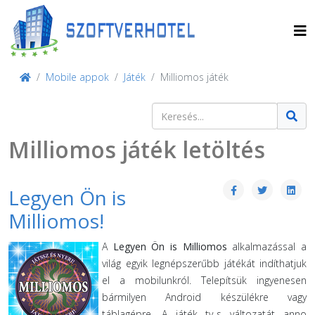
Mobile appok
Játék
Milliomos játék
Keresés
Type 2 or more characters for result
Milliomos játék letöltés
Legyen Ön is
Milliomos!
A
Legyen Ön is Milliomos
alkalmazással a
világ egyik legnépszerűbb játékát indíthatjuk
el a mobilunkról. Telepítsük ingyenesen
bármilyen Android készülékre vagy
táblagépre. A játék tv-s változatát anno