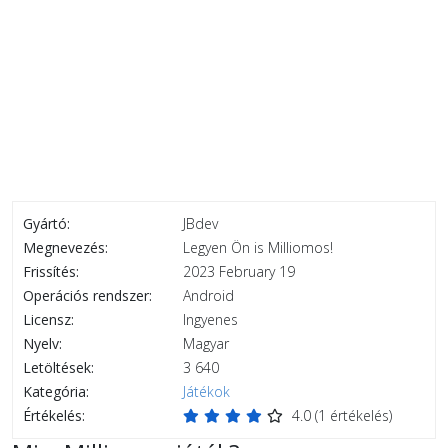
Gyártó:
JBdev
Megnevezés:
Legyen Ön is Milliomos!
Frissítés:
2023 February 19
Operációs rendszer:
Android
Licensz:
Ingyenes
Nyelv:
Magyar
Letöltések:
3 640
Kategória:
Játékok
Értékelés:
4.0
(
1
értékelés)