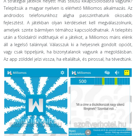
A stratégiai játékok helyett más stílusú kikapcsolódásra vágyunk?
Telepítsük a magyar nyelven is elérhető Milliomos alkalmazás. Az
androidos telefonunkhoz aligha passzinthatunk okosabb
fejlesztést. A játékban olyan kérdéseket kell megválaszolnunk,
amelyek szinte bármilyen témához kapcsolódhatnak. A telepítés
után a főoldalról indíthatjuk el a játékot, a Milliomos máris elénk
áll a legelső talánnyal. Válasszuk ki a helyesnek gondolt opciót,
vagy csak tippeljünk, ha bizonytalanok vagyunk a megoldásban.
Az app zölddel jelzi vissza, ha eltaláltuk, és pirossal, ha tévedtünk.