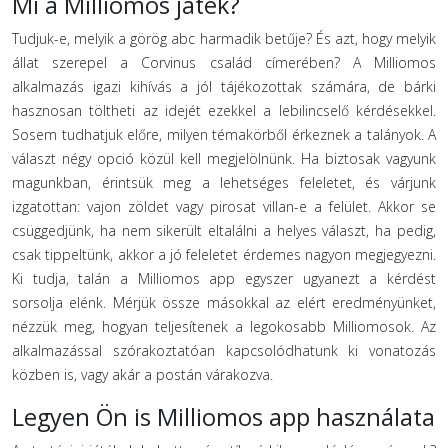
Mi a Milliomos játék?
Tudjuk-e, melyik a görög abc harmadik betűje? És azt, hogy melyik
állat szerepel a Corvinus család címerében? A Milliomos
alkalmazás igazi kihívás a jól tájékozottak számára, de bárki
hasznosan töltheti az idejét ezekkel a lebilincselő kérdésekkel.
Sosem tudhatjuk előre, milyen témakörből érkeznek a talányok. A
választ négy opció közül kell megjelölnünk. Ha biztosak vagyunk
magunkban, érintsük meg a lehetséges feleletet, és várjunk
izgatottan: vajon zöldet vagy pirosat villan-e a felület. Akkor se
csüggedjünk, ha nem sikerült eltalálni a helyes választ, ha pedig,
csak tippeltünk, akkor a jó feleletet érdemes nagyon megjegyezni.
Ki tudja, talán a Milliomos app egyszer ugyanezt a kérdést
sorsolja elénk. Mérjük össze másokkal az elért eredményünket,
nézzük meg, hogyan teljesítenek a legokosabb Milliomosok. Az
alkalmazással szórakoztatóan kapcsolódhatunk ki vonatozás
közben is, vagy akár a postán várakozva.
Legyen Ön is Milliomos app használata