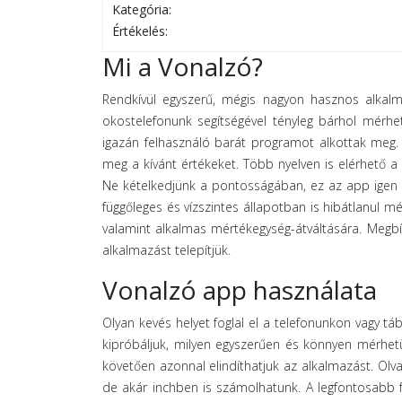
Kategória:
Értékelés:
Mi a Vonalzó?
Rendkívül egyszerű, mégis nagyon hasznos alkalm
okostelefonunk segítségével tényleg bárhol mérhet
igazán felhasználó barát programot alkottak meg. H
meg a kívánt értékeket. Több nyelven is elérhető a
Ne kételkedjünk a pontosságában, ez az app igen m
függőleges és vízszintes állapotban is hibátlanul m
valamint alkalmas mértékegység-átváltására. Megbí
alkalmazást telepítjük.
Vonalzó app használata
Olyan kevés helyet foglal el a telefonunkon vagy 
kipróbáljuk, milyen egyszerűen és könnyen mérhetü
követően azonnal elindíthatjuk az alkalmazást. Olva
de akár inchben is számolhatunk. A legfontosabb fu