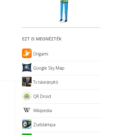
EZT IS MEGNÉZTÉK
Origami
Google Sky Map
Tv távirányító
QR Droid
Wikipedia
Zseblámpa