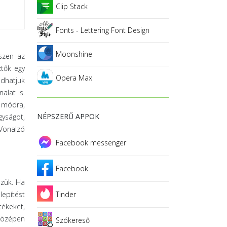
Clip Stack
Fonts - Lettering Font Design
Moonshine
szen az
ztők egy
Opera Max
udhatjuk
alat is.
ő módra,
NÉPSZERŰ APPOK
gyságot,
 Vonalzó
Facebook messenger
Facebook
szük. Ha
lepítést
Tinder
tékeket,
 középen
Szókereső