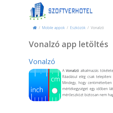
Mobile appok
Eszközök
Vonalzó
Vonalzó app letöltés
Vonalzó
A
Vonalzó
alkalmazás tökélete
Ráadásul elég csak telepíteni
Mindegy, hogy centiméterben 
mértékegységet egy időben lát
mérőeszközt biztosan nem hagy