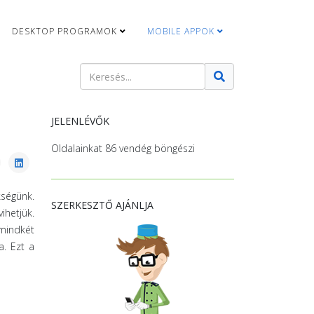
DESKTOP PROGRAMOK
MOBILE APPOK
Keresés
Type 2 or more characters for results.
JELENLÉVŐK
Oldalainkat 86 vendég böngészi
kségünk.
SZERKESZTŐ AJÁNLJA
ihetjük.
mindkét
a. Ezt a