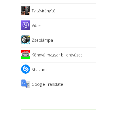
Tv távirányító
Viber
Zseblámpa
Könnyű magyar billentyűzet
Shazam
Google Translate