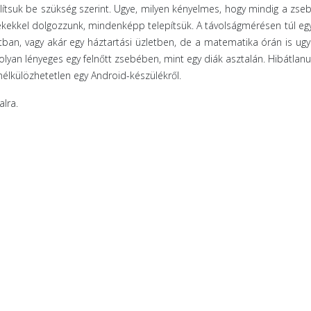
tsuk be szükség szerint. Ugye, milyen kényelmes, hogy mindig a zs
ékekkel dolgozzunk, mindenképp telepítsük. A távolságmérésen túl egy
ltban, vagy akár egy háztartási üzletben, de a matematika órán is ug
lyan lényeges egy felnőtt zsebében, mint egy diák asztalán. Hibátlanul 
 nélkülözhetetlen egy Android-készülékről.
lra.