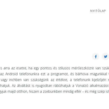
NYITÓLAP
s arra az esetre, ha egy pontos és stílusos mérőeszközre van szü
 az Android telefonunkra ezt a programot, és bárhova magunkkal v
vagy inchben van szükségünk az értékre, a telefonunk kijelzőjén 
hatjuk. Az átváltást is nyugodtan rábízhatjuk a Vonalzó alkalmazásr
juk majd otthon, hiszen a zsebünkben mindig elfér – és még szép is!