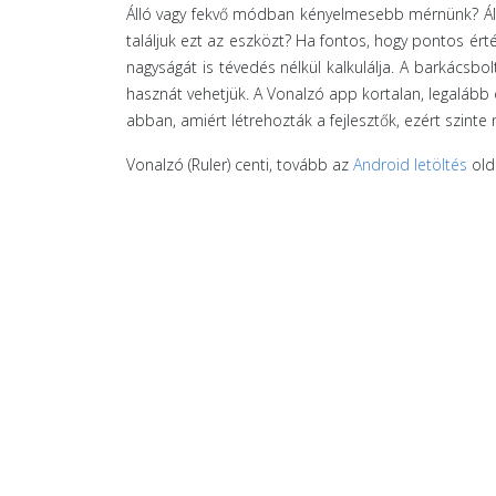
Álló vagy fekvő módban kényelmesebb mérnünk? Állí
találjuk ezt az eszközt? Ha fontos, hogy pontos ért
nagyságát is tévedés nélkül kalkulálja. A barkácsbo
hasznát vehetjük. A Vonalzó app kortalan, legalább o
abban, amiért létrehozták a fejlesztők, ezért szinte
Vonalzó (Ruler) centi, tovább az
Android letöltés
olda