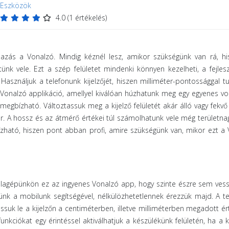
Eszközök
4.0
(
1
értékelés)
azás a Vonalzó. Mindig kéznél lesz, amikor szükségünk van rá, hi
ünk vele. Ezt a szép felületet mindenki könnyen kezelheti, a fejles
asználjuk a telefonunk kijelzőjét, hiszen milliméter-pontossággal t
 Vonalzó applikáció, amellyel kiválóan húzhatunk meg egy egyenes von
egbízható. Változtassuk meg a kijelző felületét akár álló vagy fekv
ér. A hossz és az átmérő értékei túl számolhatunk vele még területna
zható, hiszen pont abban profi, amire szükségünk van, mikor ezt a
táblagépünkön ez az ingyenes Vonalzó app, hogy szinte észre sem ves
nk a mobilunk segítségével, nélkülözhetetlennek érezzük majd. A te
ssuk le a kijelzőn a centiméterben, illetve milliméterben megadott ér
nkciókat egy érintéssel aktiválhatjuk a készülékünk felületén, ha a