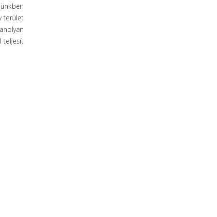
ebünkben
 terület
yanolyan
teljesít