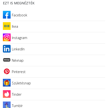
EZT IS MEGNÉZTÉK
Facebook
Ikea
Instagram
LinkedIn
Névnap
Pinterest
Születésnap
Tinder
Tumblr