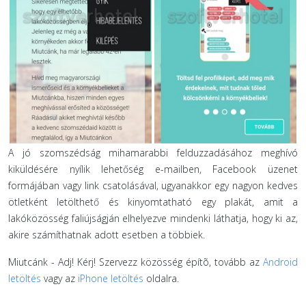
A jó szomszédság mihamarabbi felduzzadásához meghívó
kiküldésére nyílik lehetőség e-mailben, Facebook üzenet
formájában vagy link csatolásával, ugyanakkor egy nagyon kedves
ötletként letölthető és kinyomtatható egy plakát, amit a
lakóközösség faliújságján elhelyezve mindenki láthatja, hogy ki az,
akire számíthatnak adott esetben a többiek.
Miutcánk - Adj! Kérj! Szervezz közösség építõ, tovább az
Android
letöltés
vagy az
iPhone letöltés
oldalra.