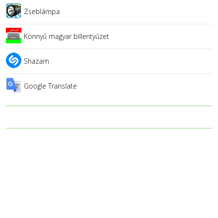
Zseblámpa
Könnyű magyar billentyűzet
Shazam
Google Translate