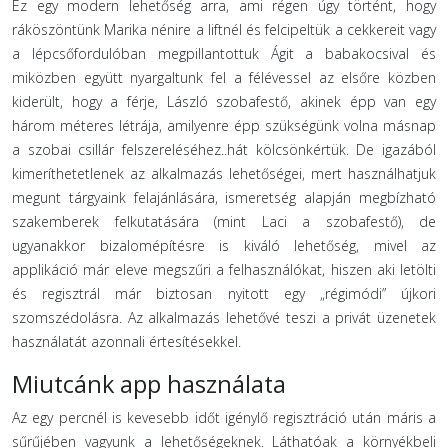
Ez egy modern lehetőség arra, ami régen úgy történt, hogy
ráköszöntünk Marika nénire a liftnél és felcipeltük a cekkereit vagy
a lépcsőfordulóban megpillantottuk Ágit a babakocsival és
miközben együtt nyargaltunk fel a félévessel az elsőre közben
kiderült, hogy a férje, László szobafestő, akinek épp van egy
három méteres létrája, amilyenre épp szükségünk volna másnap
a szobai csillár felszereléséhez..hát kölcsönkértük. De igazából
kimeríthetetlenek az alkalmazás lehetőségei, mert használhatjuk
megunt tárgyaink felajánlására, ismeretség alapján megbízható
szakemberek felkutatására (mint Laci a szobafestő), de
ugyanakkor bizalomépítésre is kiváló lehetőség, mivel az
applikáció már eleve megszűri a felhasználókat, hiszen aki letölti
és regisztrál már biztosan nyitott egy „régimódi” újkori
szomszédolásra. Az alkalmazás lehetővé teszi a privát üzenetek
használatát azonnali értesítésekkel.
Miutcánk app használata
Az egy percnél is kevesebb időt igénylő regisztráció után máris a
sűrűjében vagyunk a lehetőségeknek. Láthatóak a környékbeli