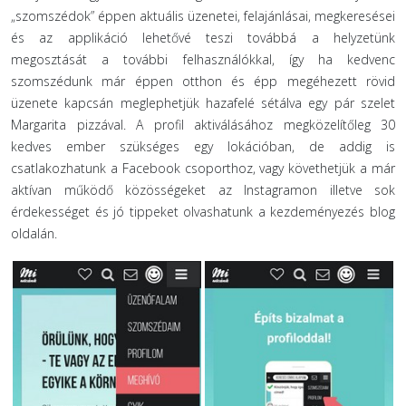
„szomszédok” éppen aktuális üzenetei, felajánlásai, megkeresései
és az applikáció lehetővé teszi továbbá a helyzetünk
megosztását a további felhasználókkal, így ha kedvenc
szomszédunk már éppen otthon és épp megéhezett rövid
üzenete kapcsán meglephetjük hazafelé sétálva egy pár szelet
Margarita pizzával. A profil aktiválásához megközelítőleg 30
kedves ember szükséges egy lokációban, de addig is
csatlakozhatunk a Facebook csoporthoz, vagy követhetjük a már
aktívan működő közösségeket az Instagramon illetve sok
érdekességet és jó tippeket olvashatunk a kezdeményezés blog
oldalán.