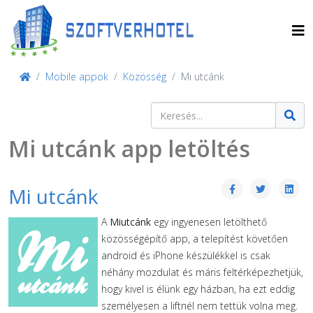
Mobile appok
Közösség
Mi utcánk
Keresés
Type 2 or more characters for result
Mi utcánk app letöltés
Mi utcánk
A
Miutcánk
egy ingyenesen letölthető
közösségépítő app, a telepítést követően
android és iPhone készülékkel is csak
néhány mozdulat és máris feltérképezhetjük,
hogy kivel is élünk egy házban, ha ezt eddig
személyesen a liftnél nem tettük volna meg.