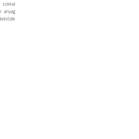
t sokkal
Az anyag
deklődik