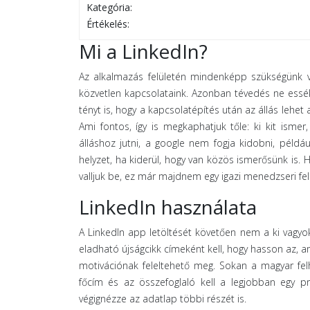
Kategória:
Értékelés:
Mi a LinkedIn?
Az alkalmazás felületén mindenképp szükségünk van
közvetlen kapcsolataink. Azonban tévedés ne essék,
tényt is, hogy a kapcsolatépítés után az állás lehet
Ami fontos, így is megkaphatjuk tőle: ki kit isme
álláshoz jutni, a google nem fogja kidobni, példá
helyzet, ha kiderül, hogy van közös ismerősünk is. 
valljuk be, ez már majdnem egy igazi menedzseri fel
LinkedIn használata
A Linkedln app letöltését követően nem a ki vagyo
eladható újságcikk címeként kell, hogy hasson az, a
motivációnak feleltehető meg. Sokan a magyar felh
főcím és az összefoglaló kell a legjobban egy pr
végignézze az adatlap többi részét is.