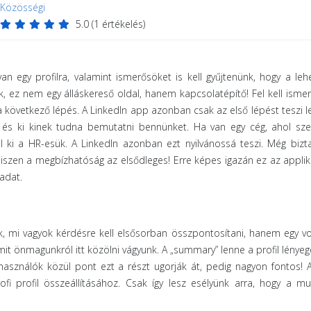
Közösségi
5.0
(
1
értékelés)
 egy profilra, valamint ismerősöket is kell gyűjtenünk, hogy a le
 ez nem egy álláskereső oldal, hanem kapcsolatépítő! Fel kell ismer
 a következő lépés. A Linkedln app azonban csak az első lépést teszi l
r, és ki kinek tudna bemutatni bennünket. Ha van egy cég, ahol sz
ul ki a HR-esük. A Linkedln azonban ezt nyilvánossá teszi. Még biz
Hiszen a megbízhatóság az elsődleges! Erre képes igazán ez az applik
adat.
k, mi vagyok kérdésre kell elsősorban összpontosítani, hanem egy v
mit önmagunkról itt közölni vágyunk. A „summary” lenne a profil lényeg
asználók közül pont ezt a részt ugorják át, pedig nagyon fontos! 
ofi profil összeállításához. Csak így lesz esélyünk arra, hogy a 