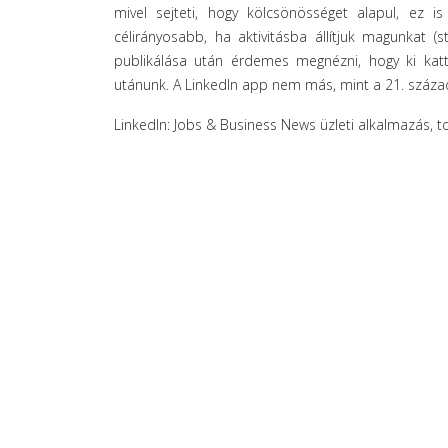
mivel sejteti, hogy kölcsönösséget alapul, ez i
célirányosabb, ha aktivitásba állítjuk magunkat (
publikálása után érdemes megnézni, hogy ki kattin
utánunk. A Linkedln app nem más, mint a 21. század 
LinkedIn: Jobs & Business News üzleti alkalmazás, 