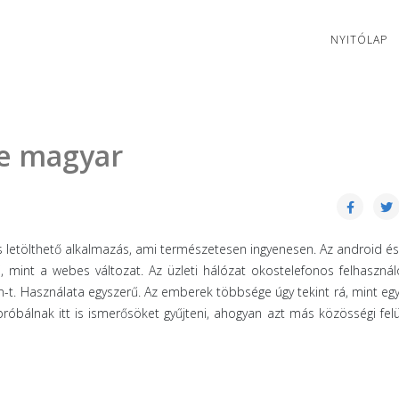
NYITÓLAP
se magyar
 letölthető alkalmazás, ami természetesen ingyenesen. Az android é
 mint a webes változat. Az üzleti hálózat okostelefonos felhasználó
n-t. Használata egyszerű. Az emberek többsége úgy tekint rá, mint egy
próbálnak itt is ismerősöket gyűjteni, ahogyan azt más közösségi fel