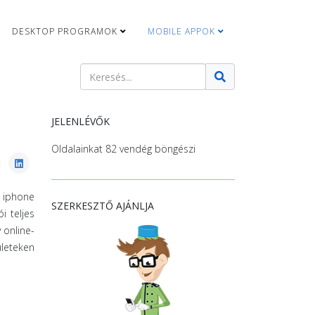
DESKTOP PROGRAMOK
MOBILE APPOK
Keresés
Type 2 or more characters for results.
JELENLÉVŐK
Oldalainkat 82 vendég böngészi
s iphone
SZERKESZTŐ AJÁNLJA
i teljes
 online-
ületeken