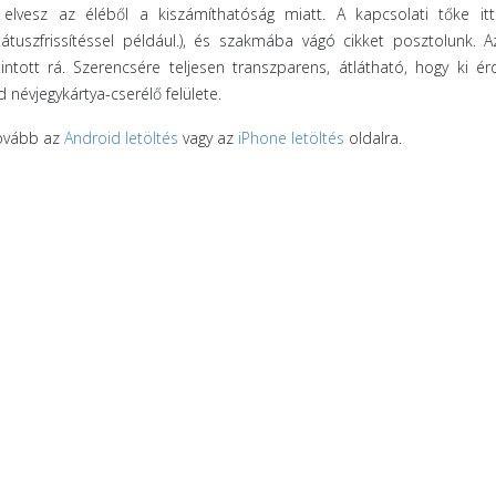
s elvesz az éléből a kiszámíthatóság miatt. A kapcsolati tőke it
státuszfrissítéssel például.), és szakmába vágó cikket posztolunk. 
tott rá. Szerencsére teljesen transzparens, átlátható, hogy ki ér
névjegykártya-cserélő felülete.
tovább az
Android letöltés
vagy az
iPhone letöltés
oldalra.