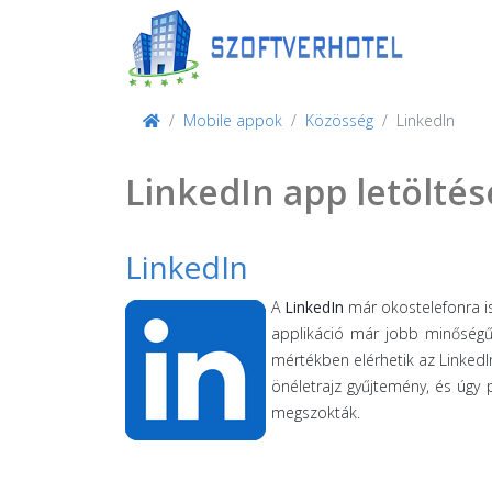
Mobile appok
Közösség
LinkedIn
LinkedIn app letölté
LinkedIn
A
LinkedIn
már okostelefonra is
applikáció már jobb minőségű,
mértékben elérhetik az Linkedl
önéletrajz gyűjtemény, és úgy 
megszokták.