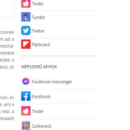
Tinder
Tumblr
Twitter
hessenek
ni azt a
Flipboard
ehetővé.
eretnénk
tatóbb a
NÉPSZERŰ APPOK
áció, és
Facebook messenger
Facebook
onzó, és
e, ami a
A kép, a
Tinder
munkaadó
Szókereső