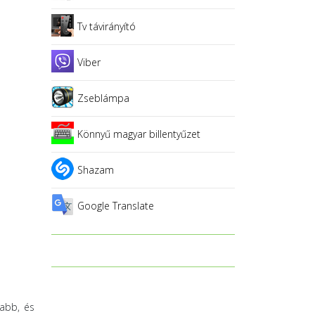
Tv távirányító
Viber
Zseblámpa
Könnyű magyar billentyűzet
Shazam
Google Translate
nabb, és