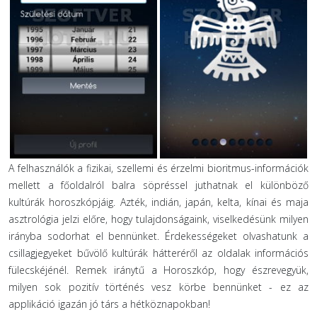
A felhasználók a fizikai, szellemi és érzelmi bioritmus-információk
mellett a főoldalról balra söpréssel juthatnak el különböző
kultúrák horoszkópjáig. Azték, indián, japán, kelta, kínai és maja
asztrológia jelzi előre, hogy tulajdonságaink, viselkedésünk milyen
irányba sodorhat el bennünket.
Érdekességeket olvashatunk a
csillagjegyeket bűvölő kultúrák hátteréről az oldalak információs
fülecskéjénél. Remek iránytű a Horoszkóp, hogy észrevegyük,
milyen sok pozitív történés vesz körbe bennünket - ez az
applikáció igazán jó társ a hétköznapokban!