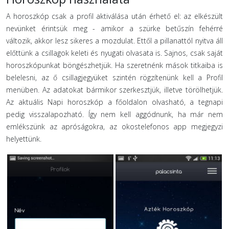
A horoszkóp csak a profil aktiválása után érhető el: az elkészült
nevünket érintsük meg - amikor a szürke betűszín fehérré
változik, akkor lesz sikeres a mozdulat. Ettől a pillanattól nyitva áll
előttünk a csillagok keleti és nyugati olvasata is. Sajnos, csak saját
horoszkópunkat böngészhetjük. Ha szeretnénk mások titkaiba is
belelesni, az ő csillagjegyüket szintén rögzítenünk kell a Profil
menüben. Az adatokat bármikor szerkesztjük, illetve törölhetjük.
Az aktuális Napi horoszkóp a főoldalon olvasható, a tegnapi
pedig visszalapozható. Így nem kell aggódnunk, ha már nem
emlékszünk az apróságokra, az okostelefonos app megjegyzi
helyettünk.