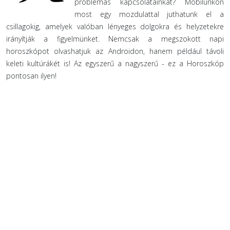
problémás kapcsolatainkat? Mobilunkon
most egy mozdulattal juthatunk el a
csillagokig, amelyek valóban lényeges dolgokra és helyzetekre
irányítják a figyelmünket. Nemcsak a megszokott napi
horoszkópot olvashatjuk az Androidon, hanem például távoli
keleti kultúrákét is! Az egyszerű a nagyszerű - ez a Horoszkóp
pontosan ilyen!