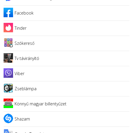
Facebook
Tinder
Szókereső
Tv távirányító
Viber
Zseblámpa
Könnyű magyar billentyűzet
Shazam