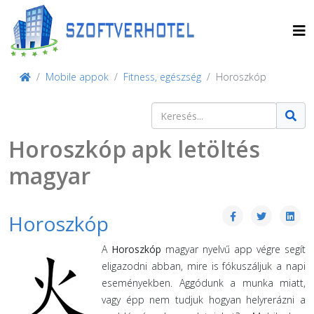
Mobile appok
Fitness, egészség
Horoszkóp
Keresés
Type 2 or more characters for result
Horoszkóp apk letöltés
magyar
Horoszkóp
A
Horoszkóp
magyar nyelvű app végre segít
eligazodni abban, mire is fókuszáljuk a napi
eseményekben. Aggódunk a munka miatt,
vagy épp nem tudjuk hogyan helyrerázni a