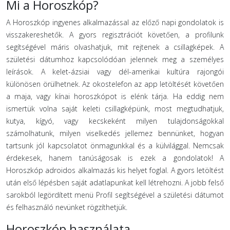
Mi a Horoszkóp?
A Horoszkóp ingyenes alkalmazással az előző napi gondolatok is
visszakereshetők. A gyors regisztrációt követően, a profilunk
segítségével máris olvashatjuk, mit rejtenek a csillagképek. A
születési dátumhoz kapcsolódóan jelennek meg a személyes
leírások. A kelet-ázsiai vagy dél-amerikai kultúra rajongói
különösen örülhetnek. Az okostelefon az app letöltését követően
a maja, vagy kínai horoszkópot is elénk tárja. Ha eddig nem
ismertük volna saját keleti csillagképünk, most megtudhatjuk,
kutya, kígyó, vagy kecskeként milyen tulajdonságokkal
számolhatunk, milyen viselkedés jellemez bennünket, hogyan
tartsunk jól kapcsolatot önmagunkkal és a külvilággal. Nemcsak
érdekesek, hanem tanúságosak is ezek a gondolatok! A
Horoszkóp adroidos alkalmazás kis helyet foglal. A gyors letöltést
után első lépésben saját adatlapunkat kell létrehozni. A jobb felső
sarokból legördített menü Profil segítségével a születési dátumot
és felhasználó nevünket rögzíthetjük.
Horoszkóp használata