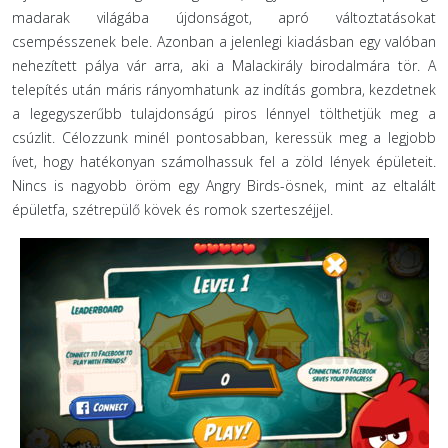
madarak világába újdonságot, apró változtatásokat
csempésszenek bele. Azonban a jelenlegi kiadásban egy valóban
nehezített pálya vár arra, aki a Malackirály birodalmára tör. A
telepítés után máris rányomhatunk az indítás gombra, kezdetnek
a legegyszerűbb tulajdonságú piros lénnyel tölthetjük meg a
csúzlit. Célozzunk minél pontosabban, keressük meg a legjobb
ívet, hogy hatékonyan számolhassuk fel a zöld lények épületeit.
Nincs is nagyobb öröm egy Angry Birds-ösnek, mint az eltalált
épületfa, szétrepülő kövek és romok szerteszéjjel.