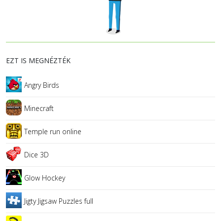
EZT IS MEGNÉZTÉK
Angry Birds
Minecraft
Temple run online
Dice 3D
Glow Hockey
Jigty Jigsaw Puzzles full