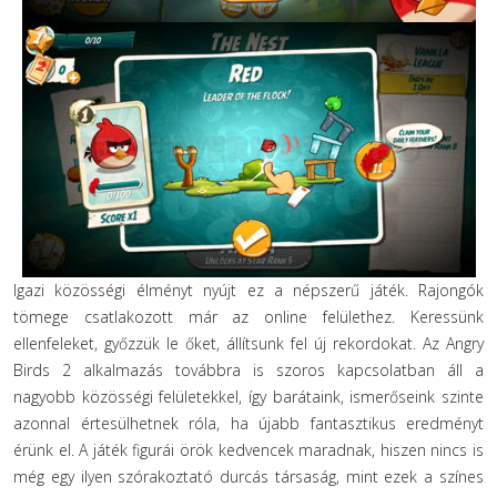
Igazi közösségi élményt nyújt ez a népszerű játék. Rajongók
tömege csatlakozott már az online felülethez. Keressünk
ellenfeleket, győzzük le őket, állítsunk fel új rekordokat. Az Angry
Birds 2 alkalmazás továbbra is szoros kapcsolatban áll a
nagyobb közösségi felületekkel, így barátaink, ismerőseink szinte
azonnal értesülhetnek róla, ha újabb fantasztikus eredményt
érünk el. A játék figurái örök kedvencek maradnak, hiszen nincs is
még egy ilyen szórakoztató durcás társaság, mint ezek a színes