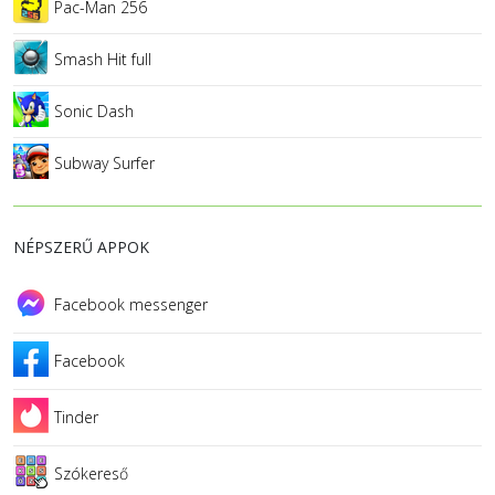
Pac-Man 256
Smash Hit full
Sonic Dash
Subway Surfer
NÉPSZERŰ APPOK
Facebook messenger
Facebook
Tinder
Szókereső