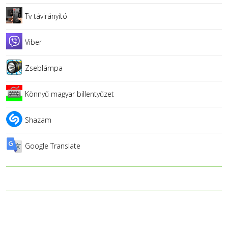
Tv távirányító
Viber
Zseblámpa
Könnyű magyar billentyűzet
Shazam
Google Translate