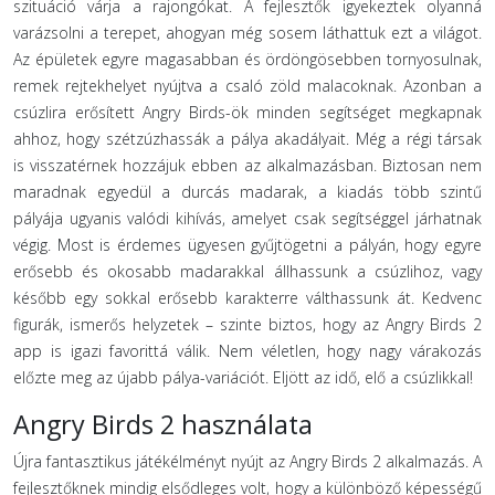
szituáció várja a rajongókat. A fejlesztők igyekeztek olyanná
varázsolni a terepet, ahogyan még sosem láthattuk ezt a világot.
Az épületek egyre magasabban és ördöngösebben tornyosulnak,
remek rejtekhelyet nyújtva a csaló zöld malacoknak. Azonban a
csúzlira erősített Angry Birds-ök minden segítséget megkapnak
ahhoz, hogy szétzúzhassák a pálya akadályait. Még a régi társak
is visszatérnek hozzájuk ebben az alkalmazásban. Biztosan nem
maradnak egyedül a durcás madarak, a kiadás több szintű
pályája ugyanis valódi kihívás, amelyet csak segítséggel járhatnak
végig. Most is érdemes ügyesen gyűjtögetni a pályán, hogy egyre
erősebb és okosabb madarakkal állhassunk a csúzlihoz, vagy
később egy sokkal erősebb karakterre válthassunk át. Kedvenc
figurák, ismerős helyzetek – szinte biztos, hogy az Angry Birds 2
app is igazi favorittá válik. Nem véletlen, hogy nagy várakozás
előzte meg az újabb pálya-variációt. Eljött az idő, elő a csúzlikkal!
Angry Birds 2 használata
Újra fantasztikus játékélményt nyújt az Angry Birds 2 alkalmazás. A
fejlesztőknek mindig elsődleges volt, hogy a különböző képességű