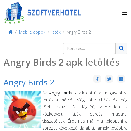
Mobile appok
Játék
Angry Birds 2
Keresés
Type 2 or more characters for result
Angry Birds 2 apk letöltés
Angry Birds 2
Az
Angry Birds 2
alkotói újra magasabbra
tették a mércét. Még több kihívás és még
több csúzli! A világhírű, Androidon is
közkedvelt játék durcás madarai
visszatértek. Érdemes már ma telepíteni a
sorozat következő darabját, amely továbbra