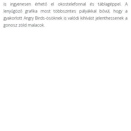
is ingyenesen érhető el okostelefonnal és táblagéppel. A
lenyűgöző grafika most többszintes pályákkal bővül, hogy a
gyakorlott Angry Birds-ösöknek is valódi kihívást jelenthessenek a
gonosz zöld malacok.