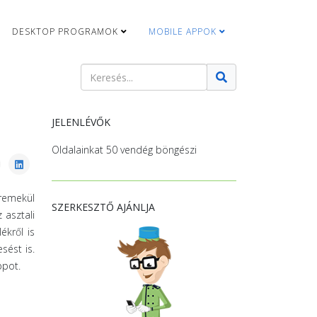
DESKTOP PROGRAMOK
MOBILE APPOK
Keresés
Type 2 or more characters for results.
JELENLÉVŐK
Oldalainkat 50 vendég böngészi
remekül
SZERKESZTŐ AJÁNLJA
 asztali
ékről is
sést is.
ppot.