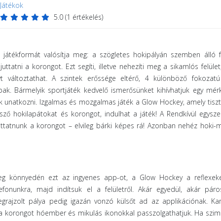
Játékok
5.0
(
1
értékelés)
játékformát valósítja meg: a szögletes hokipályán szemben álló f
ttatni a korongot. Ezt segíti, illetve nehezíti meg a sikamlós felület
ányt változtathat. A szintek erőssége eltérő, 4 különböző fokozat
ak. Bármelyik sportjáték kedvelő ismerősünket kihívhatjuk egy mér
nk unatkozni. Izgalmas és mozgalmas játék a Glow Hockey, amely tisz
etsző hokilapátokat és korongot, indulhat a játék! A Rendkívül egysze
juttatnunk a korongot – elvileg bárki képes rá! Azonban nehéz hoki-
eg könnyedén ezt az ingyenes app-ot, a Glow Hockey a reflexek
lefonunkra, majd indítsuk el a felületről. Akár egyedül, akár pár
megrajzolt pálya pedig igazán vonzó külsőt ad az applikációnak. Ka
a korongot hóember és mikulás ikonokkal passzolgathatjuk. Ha szim