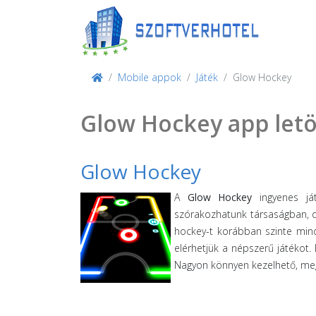
Mobile appok
Játék
Glow Hockey
Glow Hockey app letö
Glow Hockey
A
Glow Hockey
ingyenes ját
szórakozhatunk társaságban, de
hockey-t korábban szinte min
elérhetjük a népszerű játékot.
Nagyon könnyen kezelhető, meg f