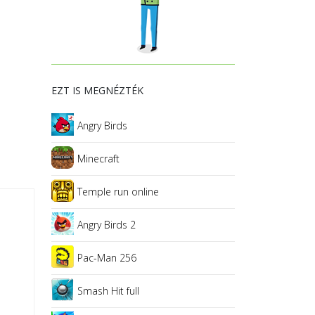
EZT IS MEGNÉZTÉK
Angry Birds
Minecraft
Temple run online
Angry Birds 2
Pac-Man 256
Smash Hit full