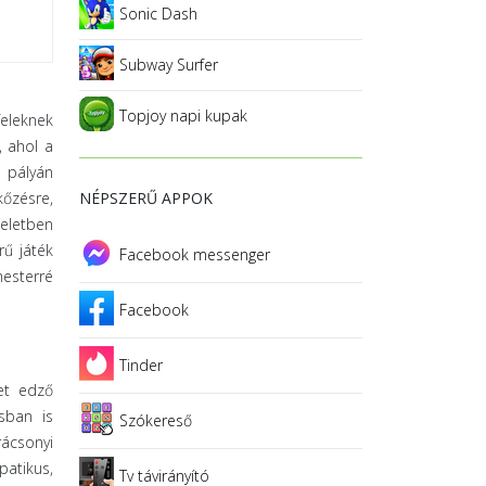
Sonic Dash
Subway Surfer
Topjoy napi kupak
eleknek
, ahol a
ú pályán
kőzésre,
NÉPSZERŰ APPOK
teletben
rű játék
Facebook messenger
mesterré
Facebook
Tinder
et edző
osban is
Szókereső
rácsonyi
patikus,
Tv távirányító