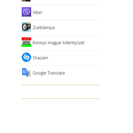
Viber
Zseblámpa
Könnyű magyar billentyűzet
Shazam
Google Translate