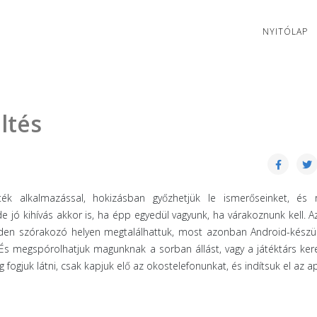
NYITÓLAP
ltés
ék alkalmazással, hokizásban győzhetjük le ismerőseinket, és 
 jó kihívás akkor is, ha épp egyedül vagyunk, ha várakoznunk kell. Az
den szórakozó helyen megtalálhattuk, most azonban Android-készül
 És megspórolhatjuk magunknak a sorban állást, vagy a játéktárs kere
ogjuk látni, csak kapjuk elő az okostelefonunkat, és indítsuk el az a