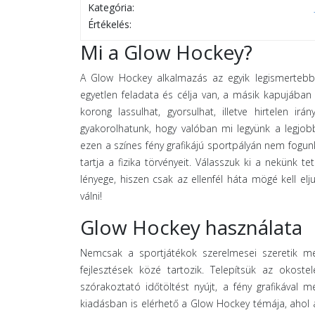
Kategória:
Értékelés:
Mi a Glow Hockey?
A Glow Hockey alkalmazás az egyik legismertebb 
egyetlen feladata és célja van, a másik kapujában ju
korong lassulhat, gyorsulhat, illetve hirtelen ir
gyakorolhatunk, hogy valóban mi legyünk a legjobb
ezen a színes fény grafikájú sportpályán nem fogu
tartja a fizika törvényeit. Válasszuk ki a nekünk t
lényege, hiszen csak az ellenfél háta mögé kell el
válni!
Glow Hockey használata
Nemcsak a sportjátékok szerelmesei szeretik m
fejlesztések közé tartozik. Telepítsük az okoste
szórakoztató időtöltést nyújt, a fény grafikával 
kiadásban is elérhető a Glow Hockey témája, ahol 