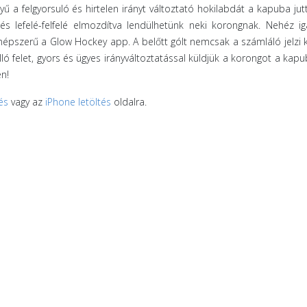
 a felgyorsuló és hirtelen irányt változtató hokilabdát a kapuba jutt
a és lefelé-felfelé elmozdítva lendülhetünk neki korongnak. Nehéz i
a népszerű a Glow Hockey app. A belőtt gólt nemcsak a számláló jelzi k
ló felet, gyors és ügyes irányváltoztatással küldjük a korongot a kapu
en!
és
vagy az
iPhone letöltés
oldalra.