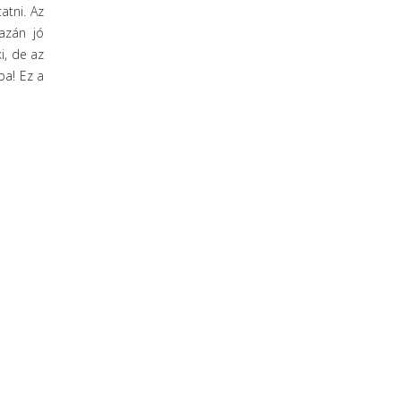
atni. Az
gazán jó
i, de az
ba! Ez a