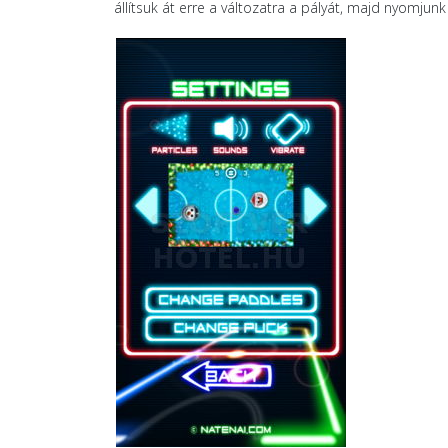
állítsuk át erre a változatra a pályát, majd nyomjun