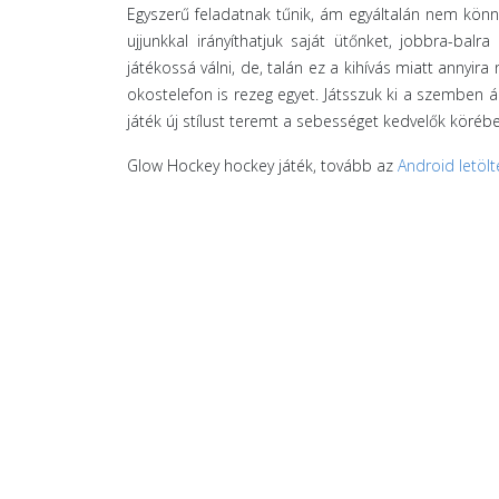
Egyszerű feladatnak tűnik, ám egyáltalán nem könnyű
ujjunkkal irányíthatjuk saját ütőnket, jobbra-balr
játékossá válni, de, talán ez a kihívás miatt annyir
okostelefon is rezeg egyet. Játsszuk ki a szemben ál
játék új stílust teremt a sebességet kedvelők köréb
Glow Hockey hockey játék, tovább az
Android letölt