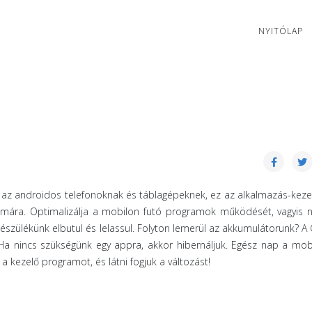
NYITÓLAP
 az androidos telefonoknak és táblagépeknek, ez az alkalmazás-kez
ámára. Optimalizálja a mobilon futó programok működését, vagyis 
szülékünk elbutul és lelassul. Folyton lemerül az akkumulátorunk? A 
 Ha nincs szükségünk egy appra, akkor hibernáljuk. Egész nap a mob
a kezelő programot, és látni fogjuk a változást!