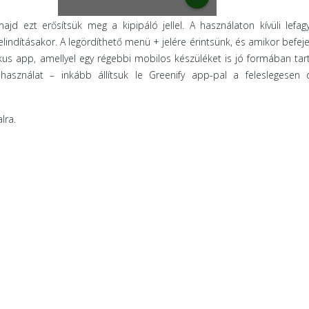
jd ezt erősítsük meg a kipipáló jellel. A használaton kívüli lefag
elindításakor. A legördíthető menü + jelére érintsünk, és amikor befej
ktikus app, amellyel egy régebbi mobilos készüléket is jó formában tar
asználat – inkább állítsuk le Greenify app-pal a feleslegesen 
lra.