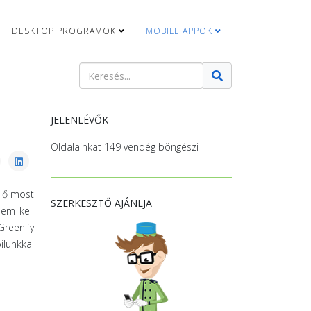
DESKTOP PROGRAMOK
MOBILE APPOK
Keresés
Type 2 or more characters for results.
JELENLÉVŐK
Oldalainkat 149 vendég böngészi
elő most
SZERKESZTŐ AJÁNLJA
nem kell
Greenify
ilunkkal