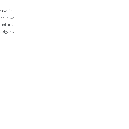
yasztást
ezzük az
thatunk.
dolgozó