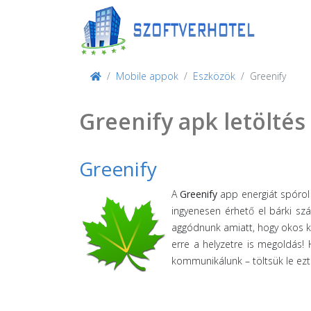
Mobile appok
Eszközök
Greenify
Greenify apk letöltés
Greenify
A
Greenify
app energiát spórol
ingyenesen érhető el bárki sz
aggódnunk amiatt, hogy okos ké
erre a helyzetre is megoldás!
kommunikálunk – töltsük le ezt 