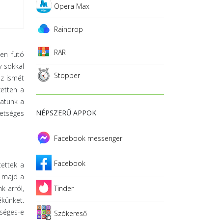
Opera Max
Raindrop
RAR
ben futó
y sokkal
Stopper
oz ismét
zetten a
hatunk a
NÉPSZERŰ APPOK
etséges
Facebook messenger
Facebook
tettek a
k majd a
k arról,
Tinder
ékünket.
séges-e
Szókereső