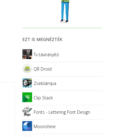
EZT IS MEGNÉZTÉK
Tv távirányító
QR Droid
Zseblámpa
Clip Stack
Fonts - Lettering Font Design
Moonshine