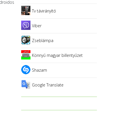
droidos
Tv távirányító
Viber
Zseblámpa
Könnyű magyar billentyűzet
Shazam
Google Translate