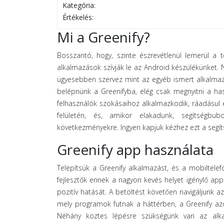
Kategória:
Értékelés:
Mi a Greenify?
Bosszantó, hogy, szinte észrevétlenül lemerül a 
alkalmazások szívják le az Android készülékünket. N
ügyesebben szervez mint az egyéb ismert alkalmazás
belépnünk a Greenifyba, elég csak megnyitni a has
felhasználók szokásaihoz alkalmazkodik, ráadásul e
felületén, és, amikor elakadunk, segítségbubo
következményekre. Ingyen kapjuk kézhez ezt a segít
Greenify app használata
Telepítsük a Greenify alkalmazást, és a mobiltele
fejlesztők ennek a nagyon kevés helyet igénylő ap
pozitív hatását. A betöltést követően navigáljunk a
mely programok futnak a háttérben, a Greenify azo
Néhány köztes lépésre szükségünk van az alka