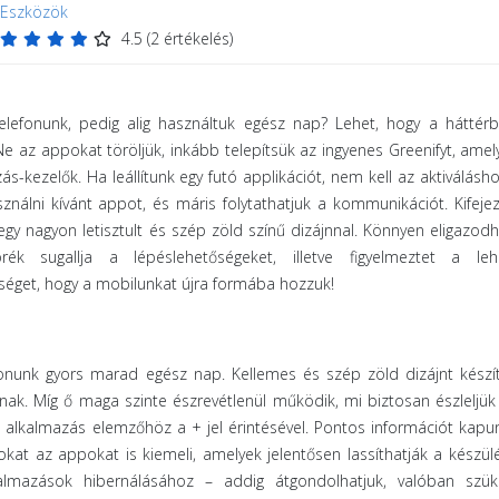
Eszközök
4.5
(
2
értékelés)
telefonunk, pedig alig használtuk egész nap? Lehet, hogy a háttér
e az appokat töröljük, inkább telepítsük az ingyenes Greenifyt, amel
-kezelők. Ha leállítunk egy futó applikációt, nem kell az aktiválásh
ználni kívánt appot, és máris folytathatjuk a kommunikációt. Kifeje
gy nagyon letisztult és szép zöld színű dizájnnal. Könnyen eligazod
rék sugallja a lépéslehetőségeket, illetve figyelmeztet a leh
séget, hogy a mobilunkat újra formába hozzuk!
fonunk gyors marad egész nap. Kellemes és szép zöld dizájnt készí
pnak. Míg ő maga szinte észrevétlenül működik, mi biztosan észleljü
z alkalmazás elemzőhöz a + jel érintésével. Pontos információt kapun
kat az appokat is kiemeli, amelyek jelentősen lassíthatják a készül
lmazások hibernálásához – addig átgondolhatjuk, valóban szük