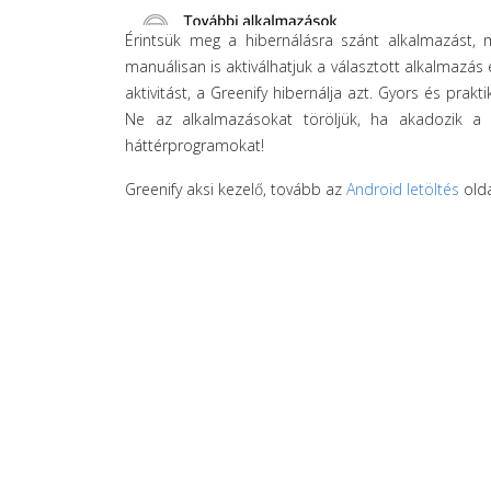
Érintsük meg a hibernálásra szánt alkalmazást, ma
manuálisan is aktiválhatjuk a választott alkalmazás 
aktivitást, a Greenify hibernálja azt. Gyors és pra
Ne az alkalmazásokat töröljük, ha akadozik a h
háttérprogramokat!
Greenify aksi kezelő, tovább az
Android letöltés
olda