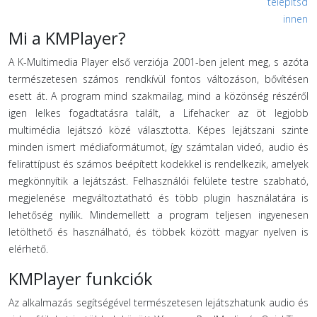
telepítsd
innen
Mi a KMPlayer?
A K-Multimedia Player első verziója 2001-ben jelent meg, s azóta
természetesen számos rendkívül fontos változáson, bővítésen
esett át. A program mind szakmailag, mind a közönség részéről
igen lelkes fogadtatásra talált, a Lifehacker az öt legjobb
multimédia lejátszó közé választotta. Képes lejátszani szinte
minden ismert médiaformátumot, így számtalan videó, audio és
felirattípust és számos beépített kodekkel is rendelkezik, amelyek
megkönnyítik a lejátszást. Felhasználói felülete testre szabható,
megjelenése megváltoztatható és több plugin használatára is
lehetőség nyílik. Mindemellett a program teljesen ingyenesen
letölthető és használható, és többek között magyar nyelven is
elérhető.
KMPlayer funkciók
Az alkalmazás segítségével természetesen lejátszhatunk audio és