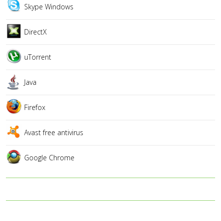
Skype Windows
DirectX
uTorrent
Java
Firefox
Avast free antivirus
Google Chrome