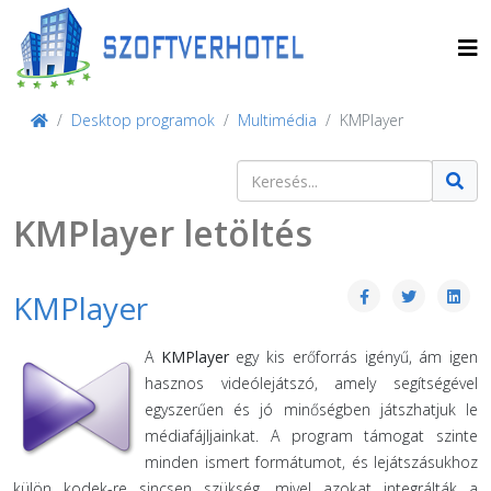
Desktop programok
Multimédia
KMPlayer
Keresés
Type 2 or more characters for result
KMPlayer letöltés
KMPlayer
A
KMPlayer
egy kis erőforrás igényű, ám igen
hasznos videólejátszó, amely segítségével
egyszerűen és jó minőségben játszhatjuk le
médiafájljainkat. A program támogat szinte
minden ismert formátumot, és lejátszásukhoz
külön kodek-re sincsen szükség, mivel azokat integrálták a