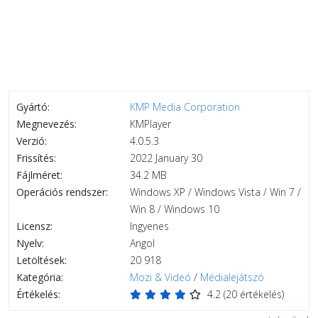
Gyártó:
KMP Media Corporation
Megnevezés:
KMPlayer
Verzió:
4.0.5.3
Frissítés:
2022 January 30
Fájlméret:
34.2 MB
Operációs rendszer:
Windows XP / Windows Vista / Win 7 /
Win 8 / Windows 10
Licensz:
Ingyenes
Nyelv:
Angol
Letöltések:
20 918
Kategória:
Mozi & Videó
/
Médialejátszó
Értékelés:
4.2
(
20
értékelés)