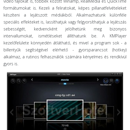
video fájlokat is, többek között Winamp, RealMedia és QuickTime
formátumokat is. Kezeli a feliratokat, képes pillanatfelvételeket
készíteni a lejátszott médiákból. Alkalmazhatunk különféle
speciális effekteket is, lassíthatjuk vagy felgyorsíthatjuk a lejátszás
sebességét, kedvencként jelölhetünk meg bizonyos
intervallumokat, ismétléseket állíthatunk be. A KMPlayer
kezelőfelülete könnyedén átlátható, és mivel a program sok - a
billentyűk segítségével elérhető - gyorsparancsot (hotkey)
alkalmaz, a rutinos felhasználók számára kényelmes és rendkívül
gyors is.