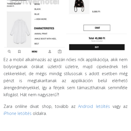
Ez a mobil alkalmazás az igazán nőies nők applikációja, akik nem
bolyonganak órákat üzletről üzletre, majd cipekednek teli
cekkerekkel, de mégis mindig stílusosak s adott esetben még
pénzt is megtakarítanak az applikáción belül elérhető
árengedményekkel, így a férjeik sem támaszthatnak semmiféle
kifogást. Hát nem nagyszerű?!
Zara onlilne divat shop, tovább az
Android letöltés
vagy az
iPhone letöltés
oldalra.