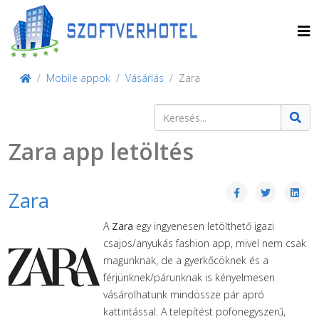
Mobile appok
Vásárlás
Zara
Keresés
Type 2 or more characters for result
Zara app letöltés
Zara
A
Zara
egy ingyenesen letölthető igazi
csajos/anyukás fashion app, mivel nem csak
magunknak, de a gyerkőcöknek és a
férjünknek/párunknak is kényelmesen
vásárolhatunk mindössze pár apró
kattintással. A telepítést pofonegyszerű,