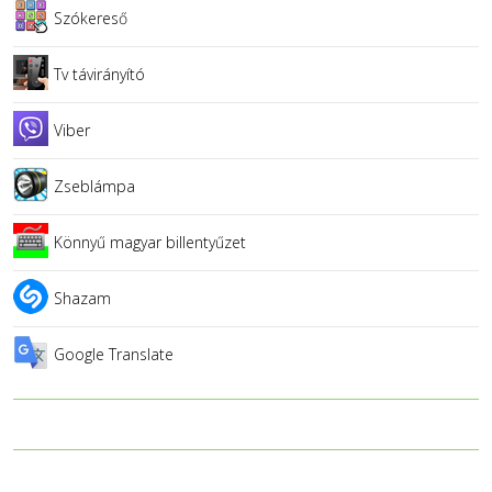
Szókereső
Tv távirányító
Viber
Zseblámpa
Könnyű magyar billentyűzet
Shazam
Google Translate