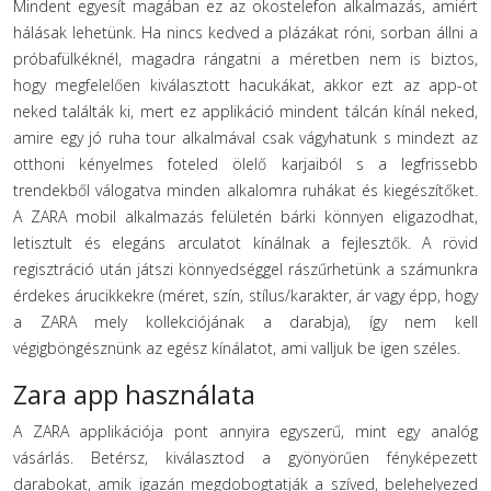
Mindent egyesít magában ez az okostelefon alkalmazás, amiért
hálásak lehetünk. Ha nincs kedved a plázákat róni, sorban állni a
próbafülkéknél, magadra rángatni a méretben nem is biztos,
hogy megfelelően kiválasztott hacukákat, akkor ezt az app-ot
neked találták ki, mert ez applikáció mindent tálcán kínál neked,
amire egy jó ruha tour alkalmával csak vágyhatunk s mindezt az
otthoni kényelmes foteled ölelő karjaiból s a legfrissebb
trendekből válogatva minden alkalomra ruhákat és kiegészítőket.
A ZARA mobil alkalmazás felületén bárki könnyen eligazodhat,
letisztult és elegáns arculatot kínálnak a fejlesztők. A rövid
regisztráció után játszi könnyedséggel rászűrhetünk a számunkra
érdekes árucikkekre (méret, szín, stílus/karakter, ár vagy épp, hogy
a ZARA mely kollekciójának a darabja), így nem kell
végigböngésznünk az egész kínálatot, ami valljuk be igen széles.
Zara app használata
A ZARA applikációja pont annyira egyszerű, mint egy analóg
vásárlás. Betérsz, kiválasztod a gyönyörűen fényképezett
darabokat, amik igazán megdobogtatják a szíved, belehelyezed