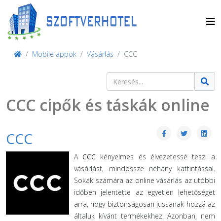
Mobile appok
Vásárlás
CCC
Keresés
Type 2 or more characters for result
CCC cipők és táskák online
CCC
A
CCC
kényelmes és élvezetessé teszi a
vásárlást, mindössze néhány kattintással.
Sokak számára az online vásárlás az utóbbi
időben jelentette az egyetlen lehetőséget
arra, hogy biztonságosan jussanak hozzá az
általuk kívánt termékekhez. Azonban, nem