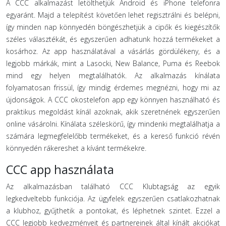
A CCC alkalmazást letölthetjük Android és iPhone telefonra
egyaránt. Majd a telepítést követően lehet regisztrálni és belépni,
így minden nap könnyedén böngészhetjük a cipők és kiegészítők
széles választékát, és egyszerűen adhatunk hozzá termékeket a
kosárhoz. Az app használatával a vásárlás gördülékeny, és a
legjobb márkák, mint a Lasocki, New Balance, Puma és Reebok
mind egy helyen megtalálhatók. Az alkalmazás kínálata
folyamatosan frissül, így mindig érdemes megnézni, hogy mi az
újdonságok. A CCC okostelefon app egy könnyen használható és
praktikus megoldást kínál azoknak, akik szeretnének egyszerűen
online vásárolni. Kínálata széleskörű, így mindenki megtalálhatja a
számára legmegfelelőbb termékeket, és a kereső funkció révén
könnyedén rákereshet a kívánt termékekre.
CCC app használata
Az alkalmazásban található CCC Klubtagság az egyik
legkedveltebb funkciója. Az ügyfelek egyszerűen csatlakozhatnak
a klubhoz, gyűjthetik a pontokat, és léphetnek szintet. Ezzel a
CCC legjobb kedvezményeit és partnereinek által kínált akciókat