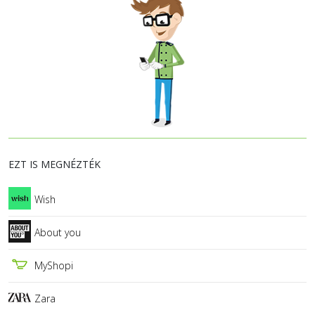
EZT IS MEGNÉZTÉK
Wish
About you
MyShopi
Zara