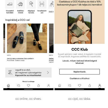
ccc online, ccc shoes.
ccc cipő, ccc táska.