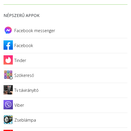
NÉPSZERŰ APPOK
Facebook messenger
Facebook
Tinder
Szókereső
Tv távirányító
Viber
Zseblámpa