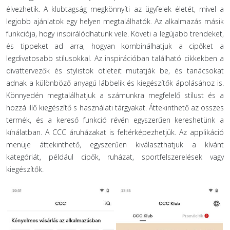
élvezhetik. A klubtagság megkönnyíti az ügyfelek életét, mivel a
legjobb ajánlatok egy helyen megtalálhatók. Az alkalmazás másik
funkciója, hogy inspirálódhatunk vele. Követi a legújabb trendeket,
és tippeket ad arra, hogyan kombinálhatjuk a cipőket a
legdivatosabb stílusokkal. Az inspirációban található cikkekben a
divattervezők és stylistok ötleteit mutatják be, és tanácsokat
adnak a különböző anyagú lábbelik és kiegészítők ápolásához is.
Könnyedén megtalálhatjuk a számunkra megfelelő stílust és a
hozzá illő kiegészítő s használati tárgyakat. Áttekinthető az összes
termék, és a kereső funkció révén egyszerűen kereshetünk a
kínálatban. A CCC áruházakat is feltérképezhetjük. Az applikáció
menüje áttekinthető, egyszerűen kiválaszthatjuk a kívánt
kategóriát, például cipők, ruházat, sportfelszerelések vagy
kiegészítők.