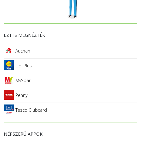
EZT IS MEGNÉZTÉK
Auchan
Lidl Plus
MySpar
Penny
Tesco Clubcard
NÉPSZERŰ APPOK