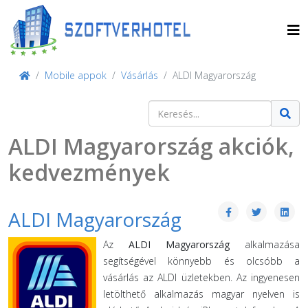
Mobile appok
Vásárlás
ALDI Magyarország
Keresés
Type 2 or more characters for result
ALDI Magyarország akciók,
kedvezmények
ALDI Magyarország
Az
ALDI Magyarország
alkalmazása
segítségével könnyebb és olcsóbb a
vásárlás az ALDI üzletekben. Az ingyenesen
letölthető alkalmazás magyar nyelven is