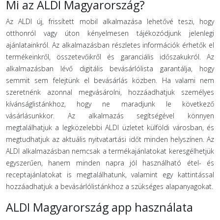
Mi az ALDI Magyarország?
Az ALDI új, frissített mobil alkalmazása lehetővé teszi, hogy
otthonról vagy úton kényelmesen tájékozódjunk jelenlegi
ajánlatainkról. Az alkalmazásban részletes információk érhetők el
termékeinkről, összetevőikről és garanciális időszakukról. Az
alkalmazásban lévő digitális bevásárlólista garantálja, hogy
semmit sem felejtünk el bevásárlás közben. Ha valami nem
szeretnénk azonnal megvásárolni, hozzáadhatjuk személyes
kívánságlistánkhoz, hogy ne maradjunk le következő
vásárlásunkkor. Az alkalmazás segítségével könnyen
megtalálhatjuk a legközelebbi ALDI üzletet külföldi városban, és
megtudhatjuk az aktuális nyitvatartási időt minden helyszínen. Az
ALDI alkalmazásban nemcsak a termékajánlatokat keresgélhetjük
egyszerűen, hanem minden napra jól használható étel- és
receptajánlatokat is megtalálhatunk, valamint egy kattintással
hozzáadhatjuk a bevásárlólistánkhoz a szükséges alapanyagokat.
ALDI Magyarország app használata