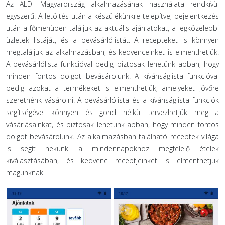
Az ALDI Magyarország alkalmazásának használata rendkívül
egyszerű. A letöltés után a készülékünkre telepítve, bejelentkezés
után a főmenüben találjuk az aktuális ajánlatokat, a legközelebbi
üzletek listáját, és a bevásárlólistát. A recepteket is könnyen
megtaláljuk az alkalmazásban, és kedvenceinket is elmenthetjük.
A bevásárlólista funkcióval pedig biztosak lehetünk abban, hogy
minden fontos dolgot bevásárolunk. A kívánságlista funkcióval
pedig azokat a termékeket is elmenthetjük, amelyeket jövőre
szeretnénk vásárolni. A bevásárlólista és a kívánságlista funkciók
segítségével könnyen és gond nélkül tervezhetjük meg a
vásárlásainkat, és biztosak lehetünk abban, hogy minden fontos
dolgot bevásárolunk. Az alkalmazásban található receptek világa
is segít nekünk a mindennapokhoz megfelelő ételek
kiválasztásában, és kedvenc receptjeinket is elmenthetjük
magunknak.