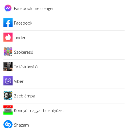
Facebook messenger
Facebook
Tinder
Szókereső
Tv távirányító
Viber
Zseblámpa
Könnyű magyar billentyűzet
Shazam