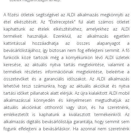
A főzési ötletek segítségével az ALDI alkalmazás megkönnyíti az
étel elkészítését. Az "Ételreceptek" fül alatt számos ötletet
kaphattunk az ételek elkészítéséhez, amelyekhez az ALDI
termékeit használjuk. Ezenkívül, az alkalmazás egyetlen
kattintással hozzáadhatja az összes alapanyagot a
bevásárlólistájához, így biztosan nem fog elfelejteni semmit. A fő
funkciók közé tartozik még a környékünkön lévő ALDI üzletek
keresése, az aktuális nyitva tartás megtekintése, valamint a
termékek részletes információinak megtekintése, beleértve a
összetevőket és a garanciális időszakot. Az ALDI alkalmazás
lehetővé teszi számunkra, hogy az aktuális akciókat és nyitva
tartási időket pillanatok alatt elérjük. Az újra kialakított ALDI mobil
alkalmazással könnyedén és kényelmesen megtudhatjuk az
aktuális akcióinkat otthonról vagy úton, és ha szeretnénk,
emlékeztetőt is kaphatunk a kiválasztott termékeinkről. Az
alkalmazás digitális bevásárlólistája garantálja, hogy semmit sem
fogunk elfelejteni a bevásárláskor. Ha azonnal nem szeretnénk