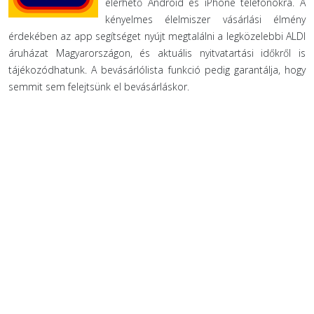
elérhető Android és iPhone telefonokra. A
kényelmes élelmiszer vásárlási élmény
érdekében az app segítséget nyújt megtalálni a legközelebbi ALDI
áruházat Magyarországon, és aktuális nyitvatartási időkről is
tájékozódhatunk. A bevásárlólista funkció pedig garantálja, hogy
semmit sem felejtsünk el bevásárláskor.