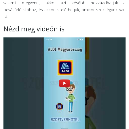
valamit megvenni, akkor azt később hozzáadhatjuk a
bevásárlólistához, és akkor is elérhetjük, amikor szükségünk van
rá.
Nézd meg videón is