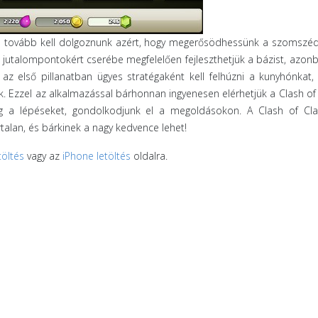
n tovább kell dolgoznunk azért, hogy megerősödhessünk a szomszéd
jutalompontokért cserébe megfelelően fejleszthetjük a bázist, azonb
az első pillanatban ügyes stratégaként kell felhúzni a kunyhónkat
 Ezzel az alkalmazással bárhonnan ingyenesen elérhetjük a Clash of 
eg a lépéseket, gondolkodjunk el a megoldásokon. A Clash of Cl
ortalan, és bárkinek a nagy kedvence lehet!
töltés
vagy az
iPhone letöltés
oldalra.