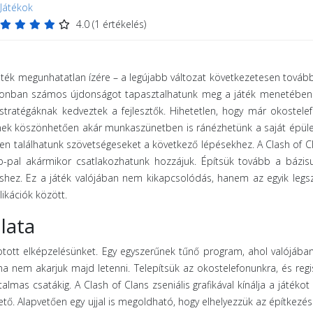
Játékok
4.0
(
1
értékelés)
áték megunhatatlan ízére – a legújabb változat következetesen tovább
, azonban számos újdonságot tapasztalhatunk meg a játék menetében
tratégáknak kedveztek a fejlesztők. Hihetetlen, hogy már okostelef
 Ennek köszönhetően akár munkaszünetben is ránézhetünk a saját épüle
en találhatunk szövetségeseket a következő lépésekhez. A Clash of C
pp-pal akármikor csatlakozhatunk hozzájuk. Építsük tovább a bázis
léshez. Ez a játék valójában nem kikapcsolódás, hanem az egyik leg
ikációk között.
lata
kotott elképzelésünket. Egy egyszerűnek tűnő program, ahol valójába
ána nem akarjuk majd letenni. Telepítsük az okostelefonunkra, és regi
almas csatákig. A Clash of Clans zseniális grafikával kínálja a játéko
. Alapvetően egy ujjal is megoldható, hogy elhelyezzük az építkezés