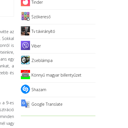
Tinder
Szókereső
Tv távirányító
vitte az
. Sokkal
onról is
Viber
teinkre,
lans egy
Zseblámpa
unkat, a
szebb és
Könnyű magyar billentyűzet
Shazam
n a 9-es
Google Translate
sztráció
t minden
nél vagy