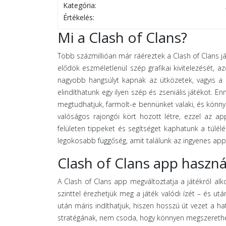
Kategória:
Értékelés:
Mi a Clash of Clans?
Több százmillióan már ráéreztek a Clash of Clans j
elődök eszméletlenül szép grafikai kivitelezését
nagyobb hangsúlyt kapnak az ütközetek, vagyis a s
elindíthatunk egy ilyen szép és zseniális játékot.
megtudhatjuk, farmolt-e bennünket valaki, és könny
valóságos rajongói kört hozott létre, ezzel az a
felületen tippeket és segítséget kaphatunk a túlé
legokosabb függőség, amit találunk az ingyenes appl
Clash of Clans app haszná
A Clash of Clans app megváltoztatja a játékról al
szinttel érezhetjük meg a játék valódi ízét – és ut
után máris indíthatjuk, hiszen hosszú út vezet a hat
stratégának, nem csoda, hogy könnyen megszerethető