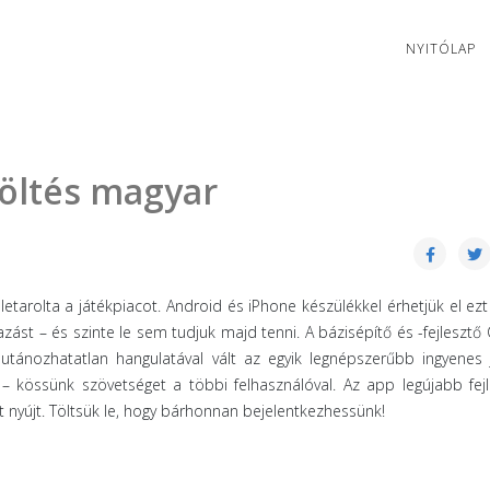
NYITÓLAP
töltés magyar
etarolta a játékpiacot. Android és iPhone készülékkel érhetjük el ezt
zást – és szinte le sem tudjuk majd tenni. A bázisépítő és -fejlesztő 
s utánozhatatlan hangulatával vált az egyik legnépszerűbb ingyenes 
 – kössünk szövetséget a többi felhasználóval. Az app legújabb fej
 nyújt. Töltsük le, hogy bárhonnan bejelentkezhessünk!