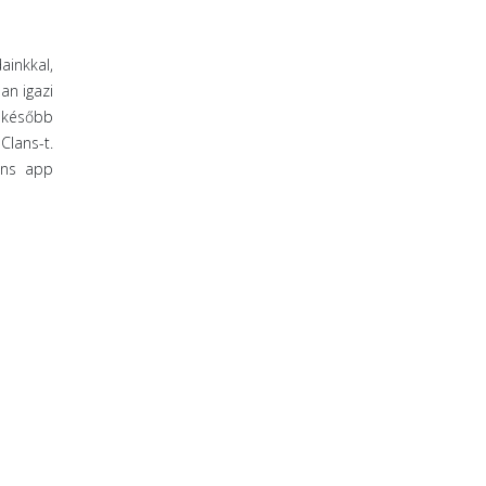
ainkkal,
an igazi
, később
Clans-t.
ans app