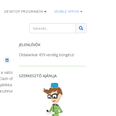
DESKTOP PROGRAMOK
MOBILE APPOK
Keresés
Type 2 or more characters for results.
JELENLÉVŐK
Oldalainkat 459 vendég böngészi
 a valós
SZERKESZTŐ AJÁNLJA
Clash of
játékká.
lesztése