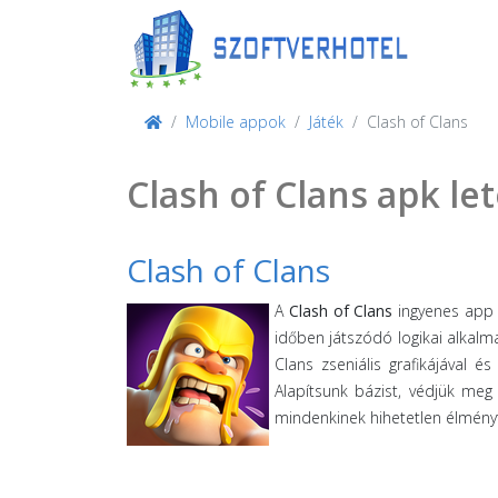
Mobile appok
Játék
Clash of Clans
Clash of Clans apk le
Clash of Clans
A
Clash of Clans
ingyenes app l
időben játszódó logikai alkalma
Clans zseniális grafikájával é
Alapítsunk bázist, védjük meg
mindenkinek hihetetlen élményt