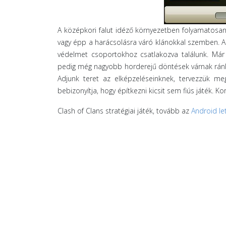
A középkori falut idéző környezetben folyamatosa
vagy épp a harácsolásra váró klánokkal szemben. A 
védelmet csoportokhoz csatlakozva találunk. Már 
pedig még nagyobb horderejű döntések várnak ránk.
Adjunk teret az elképzeléseinknek, tervezzük m
bebizonyítja, hogy építkezni kicsit sem fiús játék. K
Clash of Clans stratégiai játék, tovább az
Android le