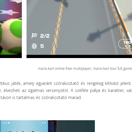
mario kart online free multiplayer, mario kart tour full game
ikus játék, amely egyaránt szórakoztató és rengeteg kihívást jelent.
é, élvezheti az izgalmas versenyzést. A sokféle pálya és karakter, va
távon is tartalmas és szórakoztató marad.