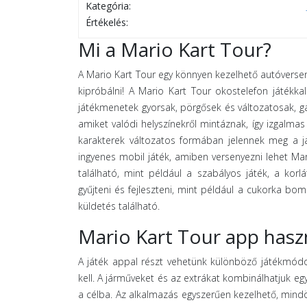
Kategória:
Értékelés:
Mi a Mario Kart Tour?
A Mario Kart Tour egy könnyen kezelhető autóverseny 
kipróbálni! A Mario Kart Tour okostelefon játékka
játékmenetek gyorsak, pörgősek és változatosak, ga
amiket valódi helyszínekről mintáznak, így izgalma
karakterek változatos formában jelennek meg a já
ingyenes mobil játék, amiben versenyezni lehet Ma
található, mint például a szabályos játék, a kor
gyűjteni és fejleszteni, mint például a cukorka b
küldetés található.
Mario Kart Tour app hasz
A játék appal részt vehetünk különböző játékmódok
kell. A járműveket és az extrákat kombinálhatjuk e
a célba. Az alkalmazás egyszerűen kezelhető, mindössz