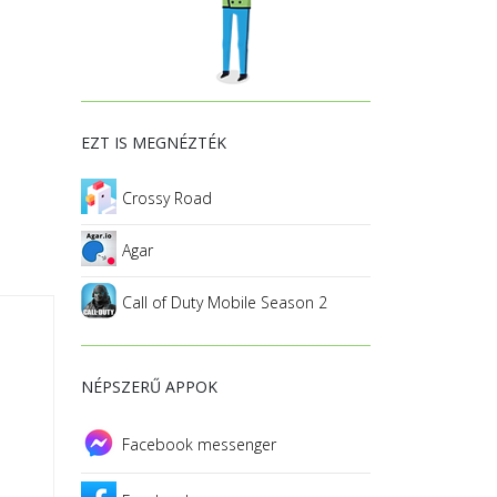
EZT IS MEGNÉZTÉK
Crossy Road
Agar
Call of Duty Mobile Season 2
NÉPSZERŰ APPOK
Facebook messenger