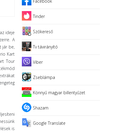
Facebook
Tinder
Szókereső
az ideje
zerre. A
 jár be,
Tv távirányító
rio Kart
art Tour
Viber
játékmód
extrákat
Zseblámpa
rengeteg
Könnyű magyar billentyűzet
Shazam
jesíteni
rhessünk
Google Translate
lések is