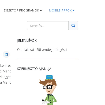
DESKTOP PROGRAMOK
MOBILE APPOK
Keresés
Type 2 or more characters for results.
JELENLÉVŐK
Oldalainkat 156 vendég böngészi
lteni és
SZERKESZTŐ AJÁNLJA
ő Mario
ek egyre
 a Mario