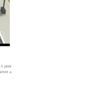
.
 A játék
lamint a