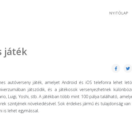
NYITÓLAP
 játék
es autóverseny játék, amelyet Android és iOS telefonra lehet letö
univerzumában játszódik, és a játékosok versenyezhetnek különböz
rio, Luigi, Yoshi, stb. A játékban több mint 100 pálya található, amely
rek szintjének növekedésével. Sok érdekes jármű és tulajdonság van
i is lehet egymással.