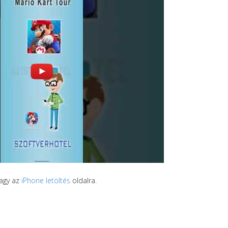
agy az
iPhone letöltés
oldalra.