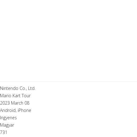
Nintendo Co., Ltd.
Mario Kart Tour
2023 March 08
Android, iPhone
Ingyenes
Magyar
731