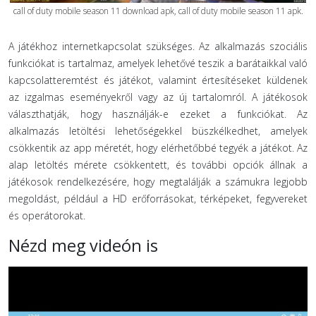
call of duty mobile season 11 download apk, call of duty mobile season 11 apk.
A játékhoz internetkapcsolat szükséges. Az alkalmazás szociális
funkciókat is tartalmaz, amelyek lehetővé teszik a barátaikkal való
kapcsolatteremtést és játékot, valamint értesítéseket küldenek
az izgalmas eseményekről vagy az új tartalomról. A játékosok
választhatják, hogy használják-e ezeket a funkciókat. Az
alkalmazás letöltési lehetőségekkel büszkélkedhet, amelyek
csökkentik az app méretét, hogy elérhetőbbé tegyék a játékot. Az
alap letöltés mérete csökkentett, és további opciók állnak a
játékosok rendelkezésére, hogy megtalálják a számukra legjobb
megoldást, például a HD erőforrásokat, térképeket, fegyvereket
és operátorokat.
Nézd meg videón is