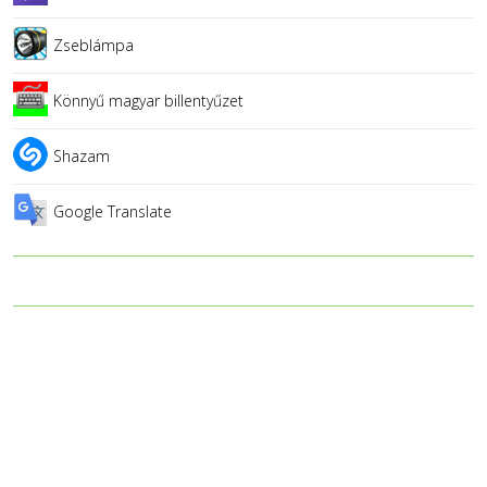
Zseblámpa
Könnyű magyar billentyűzet
Shazam
Google Translate