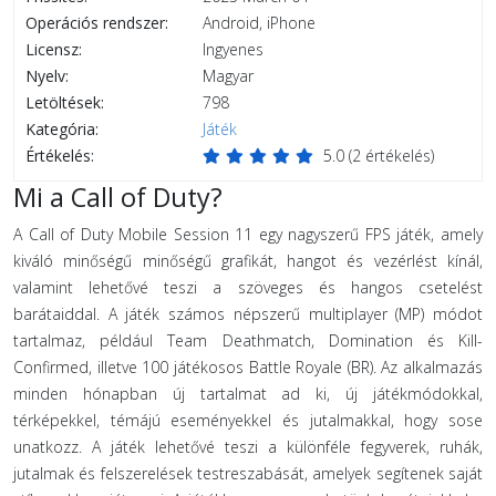
Operációs rendszer:
Android, iPhone
Licensz:
Ingyenes
Nyelv:
Magyar
Letöltések:
798
Kategória:
Játék
Értékelés:
5.0
(
2
értékelés)
Mi a Call of Duty?
A Call of Duty Mobile Session 11 egy nagyszerű FPS játék, amely
kiváló minőségű minőségű grafikát, hangot és vezérlést kínál,
valamint lehetővé teszi a szöveges és hangos csetelést
barátaiddal. A játék számos népszerű multiplayer (MP) módot
tartalmaz, például Team Deathmatch, Domination és Kill-
Confirmed, illetve 100 játékosos Battle Royale (BR). Az alkalmazás
minden hónapban új tartalmat ad ki, új játékmódokkal,
térképekkel, témájú eseményekkel és jutalmakkal, hogy sose
unatkozz. A játék lehetővé teszi a különféle fegyverek, ruhák,
jutalmak és felszerelések testreszabását, amelyek segítenek saját