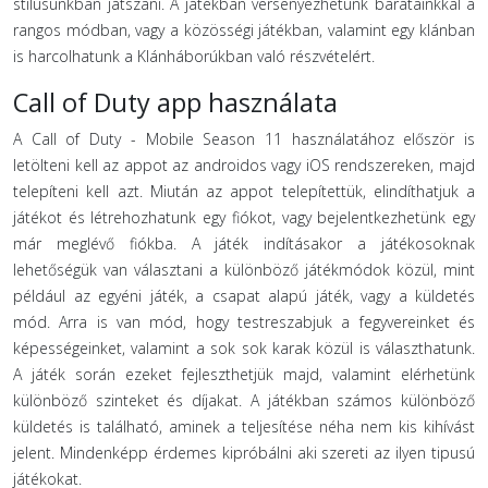
stílusunkban játszani. A játékban versenyezhetünk barátainkkal a
rangos módban, vagy a közösségi játékban, valamint egy klánban
is harcolhatunk a Klánháborúkban való részvételért.
Call of Duty app használata
A Call of Duty - Mobile Season 11 használatához először is
letölteni kell az appot az androidos vagy iOS rendszereken, majd
telepíteni kell azt. Miután az appot telepítettük, elindíthatjuk a
játékot és létrehozhatunk egy fiókot, vagy bejelentkezhetünk egy
már meglévő fiókba. A játék indításakor a játékosoknak
lehetőségük van választani a különböző játékmódok közül, mint
például az egyéni játék, a csapat alapú játék, vagy a küldetés
mód. Arra is van mód, hogy testreszabjuk a fegyvereinket és
képességeinket, valamint a sok sok karak közül is választhatunk.
A játék során ezeket fejleszthetjük majd, valamint elérhetünk
különböző szinteket és díjakat. A játékban számos különböző
küldetés is található, aminek a teljesítése néha nem kis kihívást
jelent. Mindenképp érdemes kipróbálni aki szereti az ilyen tipusú
játékokat.