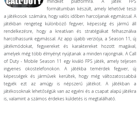
mindkét platformra. A játék FPS
formátumban készült, amely lehetővé teszi
a játékosok számára, hogy valós időben harcoljanak egymással. A
játékban rengeteg különböző fegyver, képesség és jármű áll
rendelkezésre, hogy a kreatívan és stratégiákat felhasználva
harcolhassunk egymással. Az app újabb verziója, a Season 11, új
játékmódokat, fegyvereket és karaktereket hozott magával,
amelyek még több élmyényt nyújtanak a minden rajongnak. A Call
of Duty - Mobile Season 11 egy kiváló FPS játék, amely teljesen
ingyenes okostelefonokon. A játékba temérdek fegyver, új
képességek és járművek kerültek, hogy még változatossabbá
tegyék ezt az amúgy is népszerű játékot. A játékban a
játékosoknak lehetőségük van az egyéni és a csapat alapú játékra
is, valamint a számos érdekes küldetés is megtalálható.