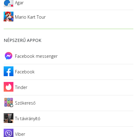
Agar
Mario Kart Tour
NÉPSZERŰ APPOK
Facebook messenger
Facebook
Tinder
Szókereső
Tv távirányító
Viber