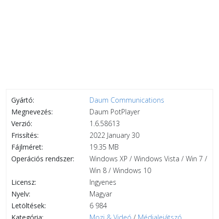
Gyártó:
Daum Communications
Megnevezés:
Daum PotPlayer
Verzió:
1.6.58613
Frissítés:
2022 January 30
Fájlméret:
19.35 MB
Operációs rendszer:
Windows XP / Windows Vista / Win 7 /
Win 8 / Windows 10
Licensz:
Ingyenes
Nyelv:
Magyar
Letöltések:
6 984
Kategória:
Mozi & Videó
/
Médialejátszó