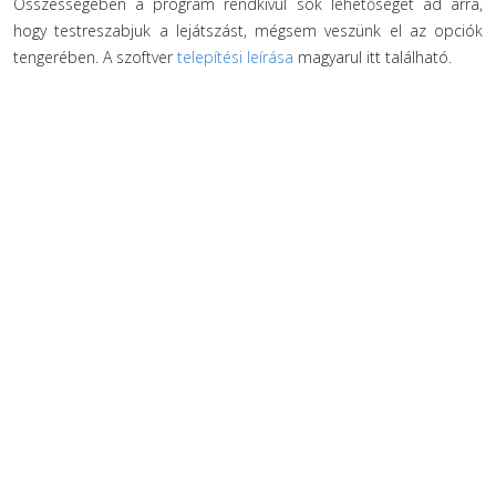
Összességében a program rendkívül sok lehetőséget ad arra,
hogy testreszabjuk a lejátszást, mégsem veszünk el az opciók
tengerében. A szoftver
telepítési leírása
magyarul itt található.