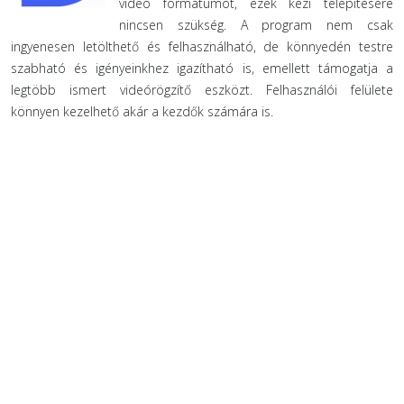
videó formátumot, ezek kézi telepítésére
nincsen szükség. A program nem csak
ingyenesen letölthető és felhasználható, de könnyedén testre
szabható és igényeinkhez igazítható is, emellett támogatja a
legtöbb ismert videórögzítő eszközt. Felhasználói felülete
könnyen kezelhető akár a kezdők számára is.