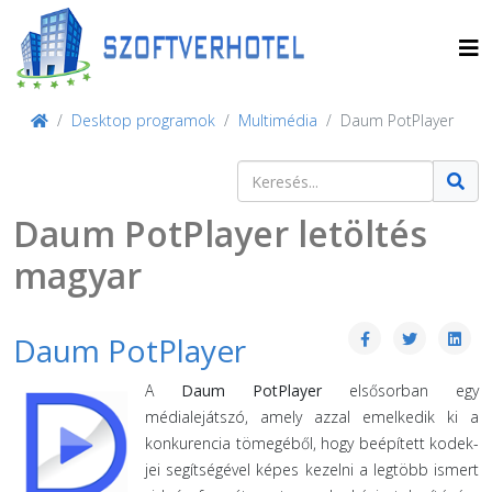
Desktop programok
Multimédia
Daum PotPlayer
Keresés
Type 2 or more characters for result
Daum PotPlayer letöltés
magyar
Daum PotPlayer
A
Daum PotPlayer
elsősorban egy
médialejátszó, amely azzal emelkedik ki a
konkurencia tömegéből, hogy beépített kodek-
jei segítségével képes kezelni a legtöbb ismert