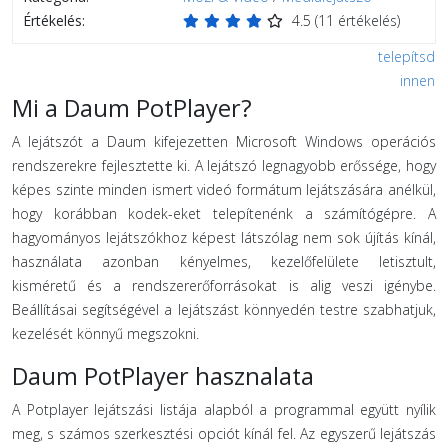
Értékelés:
4.5
(
11
értékelés)
telepítsd
innen
Mi a Daum PotPlayer?
A lejátszót a Daum kifejezetten Microsoft Windows operációs
rendszerekre fejlesztette ki. A lejátszó legnagyobb erőssége, hogy
képes szinte minden ismert videó formátum lejátszására anélkül,
hogy korábban kodek-eket telepítenénk a számítógépre. A
hagyományos lejátszókhoz képest látszólag nem sok újítás kínál,
használata azonban kényelmes, kezelőfelülete letisztult,
kisméretű és a rendszererőforrásokat is alig veszi igénybe.
Beállításai segítségével a lejátszást könnyedén testre szabhatjuk,
kezelését könnyű megszokni.
Daum PotPlayer hasznalata
A Potplayer lejátszási listája alapból a programmal együtt nyílik
meg, s számos szerkesztési opciót kínál fel. Az egyszerű lejátszás