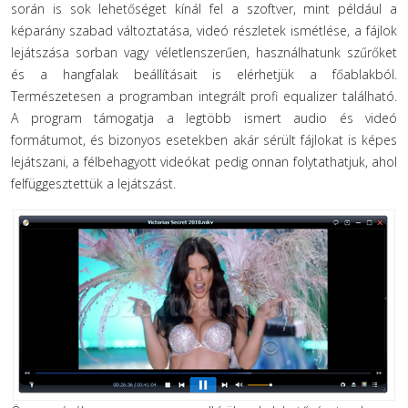
során is sok lehetőséget kínál fel a szoftver, mint például a
képarány szabad változtatása, videó részletek ismétlése, a fájlok
lejátszása sorban vagy véletlenszerűen, használhatunk szűrőket
és a hangfalak beállításait is elérhetjük a főablakból.
Természetesen a programban integrált profi equalizer található.
A program támogatja a legtöbb ismert audio és videó
formátumot, és bizonyos esetekben akár sérült fájlokat is képes
lejátszani, a félbehagyott videókat pedig onnan folytathatjuk, ahol
felfüggesztettük a lejátszást.