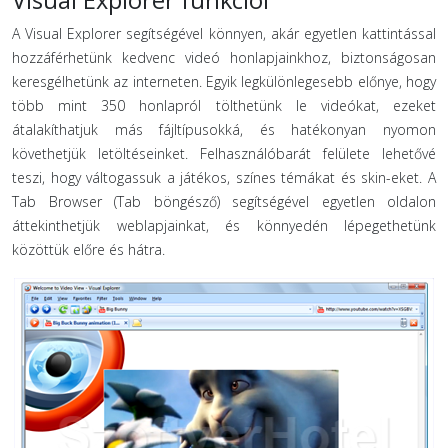
Visual Explorer funkciói
A Visual Explorer segítségével könnyen, akár egyetlen kattintással
hozzáférhetünk kedvenc videó honlapjainkhoz, biztonságosan
keresgélhetünk az interneten. Egyik legkülönlegesebb előnye, hogy
több mint 350 honlapról tölthetünk le videókat, ezeket
átalakíthatjuk más fájltípusokká, és hatékonyan nyomon
követhetjük letöltéseinket. Felhasználóbarát felülete lehetővé
teszi, hogy váltogassuk a játékos, színes témákat és skin-eket. A
Tab Browser (Tab böngésző) segítségével egyetlen oldalon
áttekinthetjük weblapjainkat, és könnyedén lépegethetünk
közöttük előre és hátra.