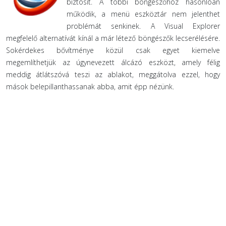
biztosít. A többi böngészőhöz hasonlóan
működik, a menü eszköztár nem jelenthet
problémát senkinek. A Visual Explorer
megfelelő alternatívát kínál a már létező böngészők lecserélésére.
Sokérdekes bővítménye közül csak egyet kiemelve
megemlíthetjük az úgynevezett álcázó eszközt, amely félig
meddig átlátszóvá teszi az ablakot, meggátolva ezzel, hogy
mások belepillanthassanak abba, amit épp nézünk.