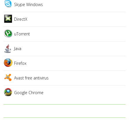
Skype Windows
DirectX
uTorrent
Java
Firefox
Avast free antivirus
Google Chrome