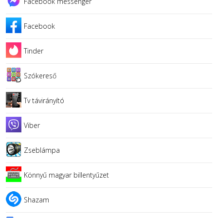
Facebook messenger
Facebook
Tinder
Szókereső
Tv távirányító
Viber
Zseblámpa
Könnyű magyar billentyűzet
Shazam