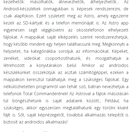
kezelhetők: másolhatók, átnevezhetők, áthelyezhetők... Az
Android-készülékek önmagukban is képesek rendszerezni, de
csak alapfokon. Ezért született meg az Astro, amely egyszerre
kezeli az SD-kártyát és a telefon memóriáját is. Az Astro app
ingyenesen segít végigkövetni az okostelefonon elhelyezett
fájlokat. A mappákat saját elképzelés szerint rendszerezhetjük,
hogy később mindent egy helyen találhassunk meg. Megkönnyíti a
helyzetet, ha kategóriákba soroljuk az információkat. Képeket,
zenéket, videókat csoportosíthatunk, és mozgathatjuk a
létrehozott a könyvtárakon belül. Amikor az androidos
készülékünket összekötjük az asztali számítógéppel, ezeken a
mappákon keresztül találhatjuk meg a szükséges fájlokat. Egy
nélkülözhetetlen programról van tehát szó, bátran nevezhetjük a
telefonok Total Commanderének! Az Astroval a fájlok másolásán
túl böngészhetünk is saját adataink között., Például, ha
szükséges, akkor egyszerűen megtalálhatunk egy törölni kívánt
fájlt is. Sőt, saját képnézegetőt, továbbá alkalmazás telepítőt is
biztosít az androidos alkalmazás!