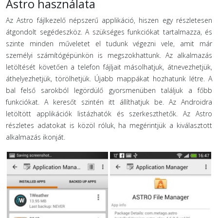
Astro használata
Az Astro fájlkezelő népszerű applikáció, hiszen egy részletesen
átgondolt segédeszköz. A szükséges funkciókat tartalmazza, és
szinte minden műveletet el tudunk végezni vele, amit már
személyi számítógépünkön is megszokhattunk. Az alkalmazás
letöltését követően a telefon fájljait másolhatjuk, átnevezhetjük,
áthelyezhetjük, törölhetjük. Újabb mappákat hozhatunk létre. A
bal felső sarokból legördülő gyorsmenüben találjuk a főbb
funkciókat. A keresőt szintén itt állíthatjuk be. Az Androidra
letöltött applikációk listázhatók és szerkeszthetők. Az Astro
részletes adatokat is közöl róluk, ha megérintjük a kiválasztott
alkalmazás ikonját.