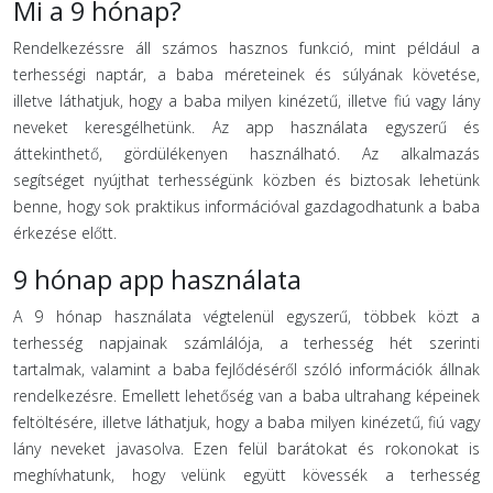
Mi a 9 hónap?
Rendelkezéssre áll számos hasznos funkció, mint például a
terhességi naptár, a baba méreteinek és súlyának követése,
illetve láthatjuk, hogy a baba milyen kinézetű, illetve fiú vagy lány
neveket keresgélhetünk. Az app használata egyszerű és
áttekinthető, gördülékenyen használható. Az alkalmazás
segítséget nyújthat terhességünk közben és biztosak lehetünk
benne, hogy sok praktikus információval gazdagodhatunk a baba
érkezése előtt.
9 hónap app használata
A 9 hónap használata végtelenül egyszerű, többek közt a
terhesség napjainak számlálója, a terhesség hét szerinti
tartalmak, valamint a baba fejlődéséről szóló információk állnak
rendelkezésre. Emellett lehetőség van a baba ultrahang képeinek
feltöltésére, illetve láthatjuk, hogy a baba milyen kinézetű, fiú vagy
lány neveket javasolva. Ezen felül barátokat és rokonokat is
meghívhatunk, hogy velünk együtt kövessék a terhesség