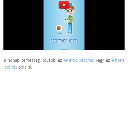
9 hónap terhesség, tovább az
Android letöltés
vagy az
iPhone
letöltés
oldalra.