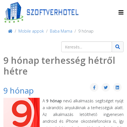
Mobile appok
Baba Mama
9 hónap
Keresés
Type 2 or more characters for result
9 hónap terhesség hétről
hétre
9 hónap
A
9 hónap
nevű alkalmazás segítséget nyújt
a várandós anyukáknak a terhességük alatt.
Az alkalmazás letölthető ingyenesen
android és iPhone okostelefonokra is, így