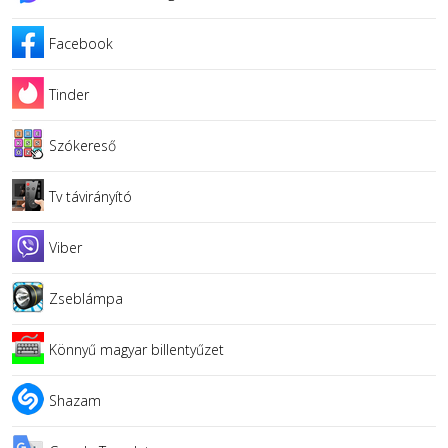
Facebook
Tinder
Szókereső
Tv távirányító
Viber
Zseblámpa
Könnyű magyar billentyűzet
Shazam