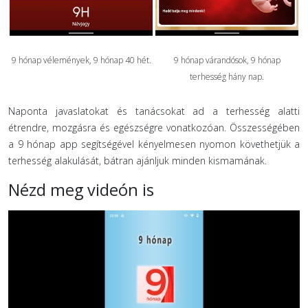
9 hónap vélemények, 9 hónap 40 hét.
9 hónap várandósok, 9 hónap
terhesség hány nap.
Naponta javaslatokat és tanácsokat ad a terhesség alatti
étrendre, mozgásra és egészségre vonatkozóan. Összességében
a 9 hónap app segítségével kényelmesen nyomon követhetjük a
terhesség alakulását, bátran ajánljuk minden kismamának.
Nézd meg videón is