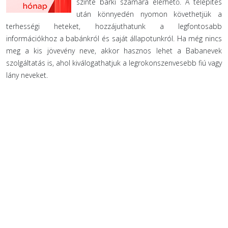
szinte bárki számára elérhető. A telepítés
után könnyedén nyomon követhetjük a
terhességi heteket, hozzájuthatunk a legfontosabb
információkhoz a babánkról és saját állapotunkról. Ha még nincs
meg a kis jövevény neve, akkor hasznos lehet a Babanevek
szolgáltatás is, ahol kiválogathatjuk a legrokonszenvesebb fiú vagy
lány neveket.