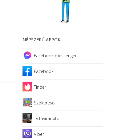
NÉPSZERŰ APPOK
Facebook messenger
Facebook
Tinder
Szókereső
Tv távirányító
Viber