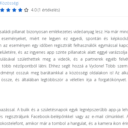
Közösségi
4.0
(
1
értékelés)
családi pillanat bizonyosan emlékezetes videóanyag lesz. Ha már min
az eseményeket, miért ne legyen ez egyedi, spontán és képkocká
n az eseményen egy időben regisztrált felhasználók egymással kap
 felületére, és az ingyenes app szinte pillanatok alatt eggyé varázsolja
rulásával születhettek meg a videók, és a partnerek egyéb felvét
et több nézőpontból látni. Ehhez segít hozzá a Vyclone! Több szem
eredményt osszuk meg barátainkkal a közösségi oldalakon is! Az al
ssze, és általában legtöbbször a véletlen írja a forgatókönyvet.
lmazással. A bulik és a születésnapok egyik legnépszerűbb app-ja leh
 és regisztráljunk Facebook-belépőnkkel vagy az e-mail címünkkel. A
z okostelefont, amikor már a tombol a hangulat, és a kamera ikon éri