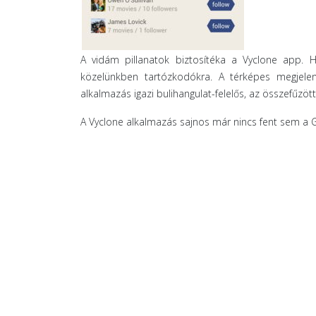
A vidám pillanatok biztosítéka a Vyclone app. H
közelünkben tartózkodókra. A térképes megjelení
alkalmazás igazi bulihangulat-felelős, az összefűzö
A Vyclone alkalmazás sajnos már nincs fent sem a 