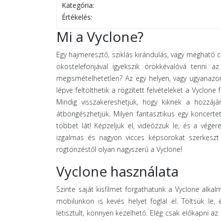
Kategória:
Értékelés:
Mi a Vyclone?
Egy hajmeresztő, sziklás kirándulás, vagy megható 
okostelefonjával igyekszik örökkévalóvá tenni 
megismételhetetlen? Az egy helyen, vagy ugyanazo
lépve feltölthetik a rögzített felvételeket a Vyclone
Mindig visszakereshetjük, hogy kiknek a hozzájá
átböngészhetjük. Milyen fantasztikus egy koncert
többet lát! Képzeljük el, videózzuk le, és a vég
izgalmas és nagyon vicces képsorokat szerkeszt ö
rögtönzéstől olyan nagyszerű a Vyclone!
Vyclone használata
Szinte saját kisfilmet forgathatunk a Vyclone alka
mobilunkon is kevés helyet foglal el. Töltsük le,
letisztult, könnyen kezelhető. Elég csak előkapni a