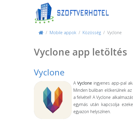
Mobile appok
Közösség
Vyclone
Vyclone app letöltés
Vyclone
A
Vyclone
ingyenes app-pal akár
Minden buliban előkerülnek az 
a felvétel! A Vyclone alkalmazá
egymás után kapcsolja ezeke
egyazon helyszínen.