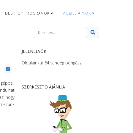
DESKTOP PROGRAMOK
MOBILE APPOK
Keresés
Type 2 or more characters for results.
JELENLÉVŐK
Oldalainkat 64 vendég böngészi
agéppel.
SZERKESZTŐ AJÁNLJA
indulhat
az, hogy
lmezünk