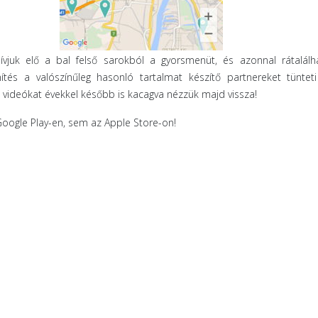
ívjuk elő a bal felső sarokból a gyorsmenüt, és azonnal rátalálh
tés a valószínűleg hasonló tartalmat készítő partnereket tünteti
tt videókat évekkel később is kacagva nézzük majd vissza!
Google Play-en, sem az Apple Store-on!