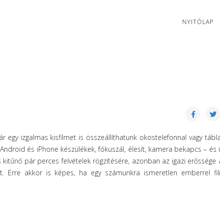
NYITÓLAP
 egy izgalmas kisfilmet is összeállíthatunk okostelefonnal vagy tábl
Android és iPhone készülékek, fókuszál, élesít, kamera bekapcs – és 
s kitűnő pár perces felvételek rögzítésére, azonban az igazi erőssége 
t. Erre akkor is képes, ha egy számunkra ismeretlen emberrel fi