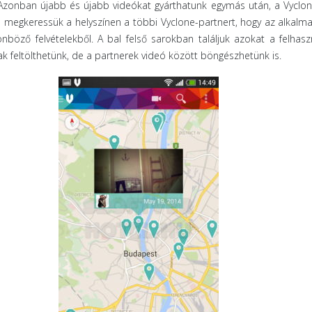
ek. Azonban újabb és újabb videókat gyárthatunk egymás után, a Vyclo
megkeressük a helyszínen a többi Vyclone-partnert, hogy az alkalm
nböző felvételekből. A bal felső sarokban találjuk azokat a felhasz
ak feltölthetünk, de a partnerek videó között böngészhetünk is.