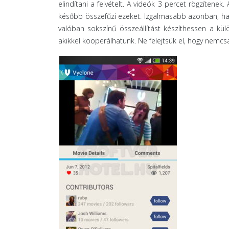
elindítani a felvételt. A videók 3 percet rögzíten
később összefűzi ezeket. Izgalmasabb azonban, ha 
valóban sokszínű összeállítást készíthessen a külö
akikkel kooperálhatunk. Ne felejtsük el, hogy nemcs