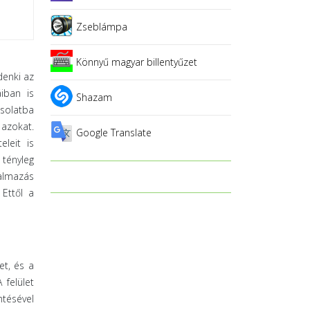
Zseblámpa
Könnyű magyar billentyűzet
denki az
iban is
Shazam
csolatba
 azokat.
Google Translate
eleit is
 tényleg
kalmazás
 Ettől a
et, és a
 felület
ntésével