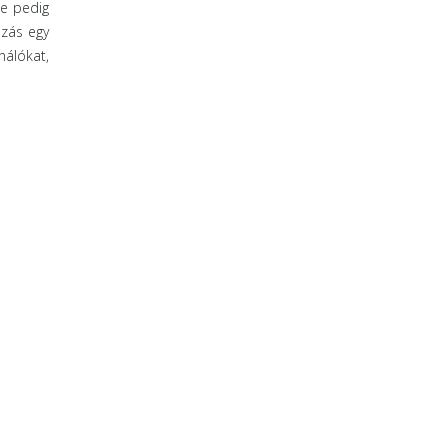
ne pedig
azás egy
nálókat,