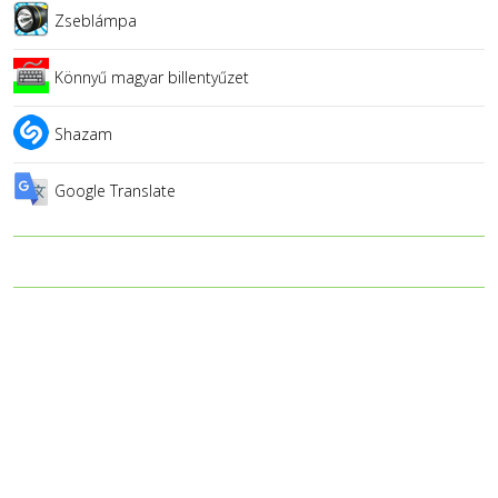
Zseblámpa
Könnyű magyar billentyűzet
Shazam
Google Translate