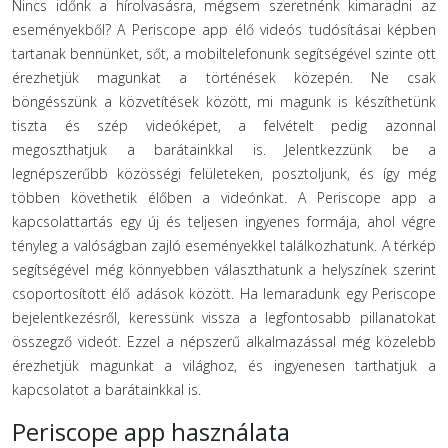
Nincs időnk a hírolvasásra, mégsem szeretnénk kimaradni az
eseményekből? A Periscope app élő videós tudósításai képben
tartanak bennünket, sőt, a mobiltelefonunk segítségével szinte ott
érezhetjük magunkat a történések közepén. Ne csak
böngésszünk a közvetítések között, mi magunk is készíthetünk
tiszta és szép videóképet, a felvételt pedig azonnal
megoszthatjuk a barátainkkal is. Jelentkezzünk be a
legnépszerűbb közösségi felületeken, posztoljunk, és így még
többen követhetik élőben a videónkat. A Periscope app a
kapcsolattartás egy új és teljesen ingyenes formája, ahol végre
tényleg a valóságban zajló eseményekkel találkozhatunk. A térkép
segítségével még könnyebben választhatunk a helyszínek szerint
csoportosított élő adások között. Ha lemaradunk egy Periscope
bejelentkezésről, keressünk vissza a legfontosabb pillanatokat
összegző videót. Ezzel a népszerű alkalmazással még közelebb
érezhetjük magunkat a világhoz, és ingyenesen tarthatjuk a
kapcsolatot a barátainkkal is.
Periscope app használata