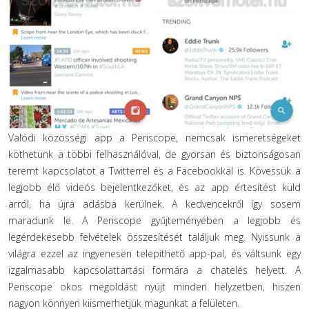
Valódi közösségi app a Periscope, nemcsak ismeretségeket
köthetünk a többi felhasználóval, de gyorsan és biztonságosan
teremt kapcsolatot a Twitterrel és a Facebookkal is. Kövessük a
legjobb élő videós bejelentkezőket, és az app értesítést küld
arról, ha újra adásba kerülnek. A kedvencekről így sosem
maradunk le. A Periscope gyűjteményében a legjobb és
legérdekesebb felvételek összesítését találjuk meg. Nyissunk a
világra ezzel az ingyenesen telepíthető app-pal, és váltsunk egy
izgalmasabb kapcsolattartási formára a chatelés helyett. A
Periscope okos megoldást nyújt minden helyzetben, hiszen
nagyon könnyen kiismerhetjük magunkat a felületen.