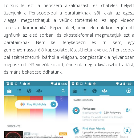
Töltsük le ezt a népszerű alkalmazást, és chatelés helyett
üzenjünk a Periscope-pal a barátainknak, sőt, akár az egész
világgal megoszthatjuk a velünk történteket. Az app videón
keresztül kommunikál. Képzeljük el, amint életünk koncertjén ott
ugrálunk az első sorban, és okostelefonnal megmutatjuk ezt a
barátainknak. Nem kell fényképezni és írni sem, egy
gombnyomással élő kapcsolatot létesíthetünk velük. A Periscope-
pal szétnézhetünk bárhol a világban, böngésszünk a nyilvánosan
megosztott élő videók között, érintsük meg a kiválasztott adást,
és máris bekapcsolódhatunk.