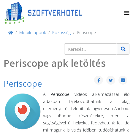
Mobile appok
Közösség
Periscope
Keresés
Type 2 or more characters for result
Periscope apk letöltés
Periscope
A
Periscope
videós alkalmazással élő
adásban tájékozódhatunk a világ
eseményeiről. Telepítsük ingyenesen Android
vagy iPhone készülékekre, mert a
segítségével új helyeket fedezhetünk fel, de
mi magunk is valós időben tudósíthatunk a