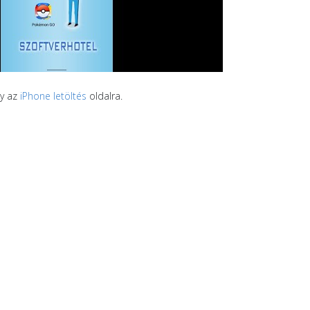
y az
iPhone letöltés
oldalra.