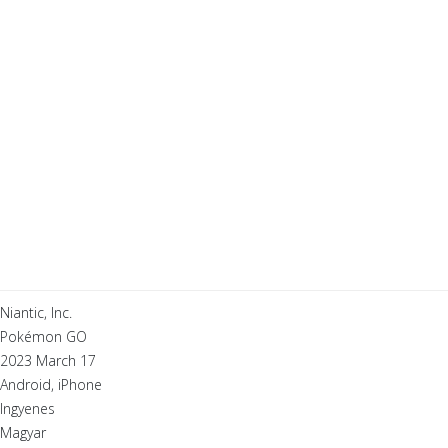
Niantic, Inc.
Pokémon GO
2023 March 17
Android, iPhone
Ingyenes
Magyar