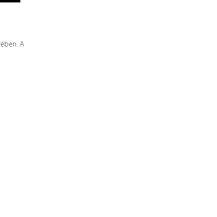
rében. A