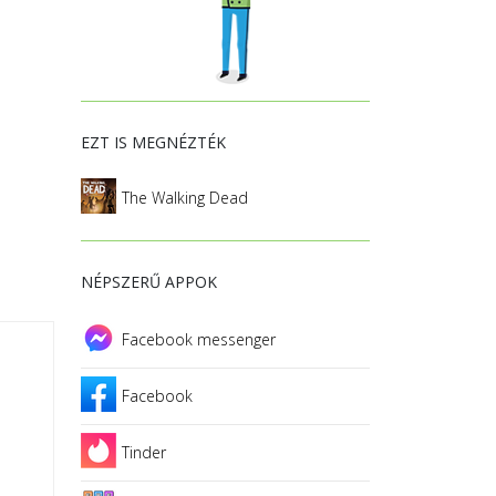
EZT IS MEGNÉZTÉK
The Walking Dead
NÉPSZERŰ APPOK
Facebook messenger
Facebook
Tinder