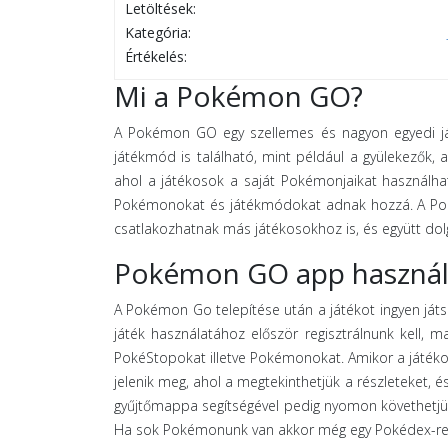
Letöltések:
Kategória:
Értékelés:
Mi a Pokémon GO?
A Pokémon GO egy szellemes és nagyon egyedi ját
játékmód is található, mint például a gyülekezők,
ahol a játékosok a saját Pokémonjaikat használhat
Pokémonokat és játékmódokat adnak hozzá. A Poké
csatlakozhatnak más játékosokhoz is, és együtt dol
Pokémon GO app használ
A Pokémon Go telepítése után a játékot ingyen ját
játék használatához először regisztrálnunk kell, 
PokéStopokat illetve Pokémonokat. Amikor a játéko
jelenik meg, ahol a megtekinthetjük a részleteket, 
gyűjtőmappa segítségével pedig nyomon követhetjü
Ha sok Pokémonunk van akkor még egy Pokédex-re i