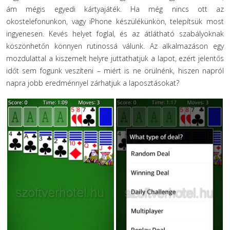
ám mégis egyedi kártyajáték. Ha még nincs ott az
okostelefonunkon, vagy iPhone készülékünkön, telepítsük most
ingyenesen. Kevés helyet foglal, és az átlátható szabályoknak
köszönhetőn könnyen rutinossá válunk. Az alkalmazáson egy
mozdulattal a kiszemelt helyre juttathatjuk a lapot, ezért jelentős
időt sem fogunk veszíteni – miért is ne örülnénk, hiszen napról
napra jobb eredménnyel zárhatjuk a laposztásokat?