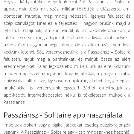
Hogy a kártyajátékok ideje leáldozott? A Passziánsz – Solitaire
app-ot már több mint száz millióan töltötték le világszerte, ami
pontosan mutatja, még mindig népszerű! Igényes felületet és
szép színvilágot kínál ez a fejlesztés – nagyon örülünk majd a
letisztult dizájnnak, amikor elindítjuk az okostelefonunkon a
játékot. Érintsük meg a lapokat, és húzzuk a kiválasztott helyre –
az osztókörök gyorsan véget érnek, de az alkalmazást nem lesz
kedvünk letenni. Sőt, versenyezhetünk is a Passziánsz – Solitaire
felületén, hívjuk meg a barátainkat, és mérjük össze az elért
eredményeinket. Talán legközelebb mi kerülünk az élre. Eddzünk
minden nap ezzel az ingyenes kreatív játékkal, a program újabb
kihívásokat állt össze, így sosem unjuk meg. Lehet, hogy még az
unokáinkkal is versenyzünk egyszer! Bárhol elindíthatjuk az
applikációt, internetkapcsolat nélkül is tökéletesen működik a
Passziánsz!
Passziánsz - Solitaire app használata
Imádjuk a pókert, vagy a logikai játékokat, esetleg puzzle-rajongók
vagyunk. A Passziánsz – Solitaire egy kicsit mindegyikhez hasonló,