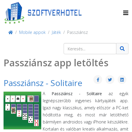
Mobile appok
Játék
Passziánsz
Keresés
Type 2 or more characters for result
Passziánsz app letöltés
Passziánsz - Solitaire
A
Passziánsz - Solitaire
az egyik
legnépszerűbb ingyenes kártyajáték app.
Igazi nagy klasszikus, amely először a PC-ket
hódította meg, és most már letölthető
bármilyen androidos vagy iPhone készülékre.
Kortalan és valóban kreatív alkalmazás, amit