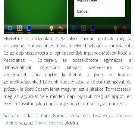
Elvétettük a mozdulatot? Az alsó sávban érintsük meg a
visszavonás parancsot, és máris jó helyre húzhatjuk a kártyalapot.
Ez az app visszahozta a legnépszerűbb ingyenes játékok közé a
Passziánsz – Solitaire-t, és összekötötte egymással a
felhasználókat. Keressünk kihívást, szervezzünk közös
versenyeket, ahol ringbe küldhetjük a gyors és logikus
gondolkodásunkat! Lépjünk kapcsolatba a többi rajongóval, és
győzzük le őket! Sosem lehet megunni ezt a játékot. Tornáztassuk
meg az agyunkat vele minden nap. Nyissuk meg az appot, és
ezzel felfrissíthetjük a napi pörgésben eltompult figyelmünket is!
Solitaire - Classic Card Games kártyajáték, tovább az
Android
letöltés
vagy az
iPhone letöltés
oldalra.