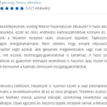
Egészség, fitnesz, életstílus
5.0
(
1
értékelés)
kezdőlépésének, esetleg félúton folyamatosan elbukunk? A Yazio al
ásunkba, ezzel az okos androidos kalóriaszámlálóval könnyen és 
ünk a felületen receptek után, olvassunk tippeket. Tájékozó
nyagok energiatartalmáról. Nem véletlen, hogy ennyire népsze
epttel segíti azokat, akik igényesek megjelenésükre, vagy csak s
el, mit eszünk, testmozgás-gyakorlatokat is tartalmaz. A Yazio p
dőknek és gyakorlott ételnapló vezetőknek is hasznos app, hiszen 
nak bennünket a kalóriák, keressünk mozgásgyakorlatokat.
roidos telefonon. Helyettünk is nyomon követi a napi kalóriabevit
s máris a rendelkezésünkre áll ez az okos program. Tökéletes eszköz 
ten felelhető menük azonnal elárulják, izomtömeg növeléshez, va
lhatjuk. Olyan egyszerű és hasznos tippek, receptek várnak a felhasz