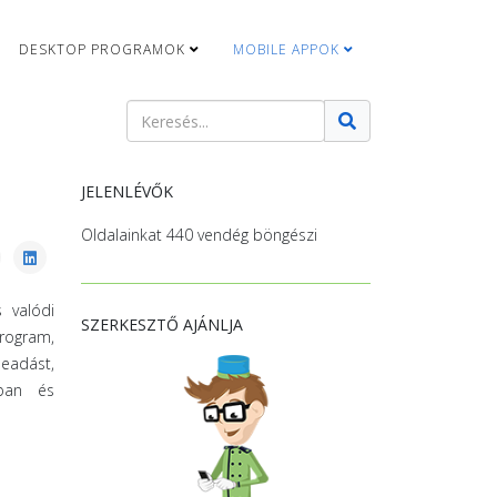
DESKTOP PROGRAMOK
MOBILE APPOK
Keresés
Type 2 or more characters for results.
JELENLÉVŐK
Oldalainkat 440 vendég böngészi
 valódi
SZERKESZTŐ AJÁNLJA
program,
leadást,
bban és