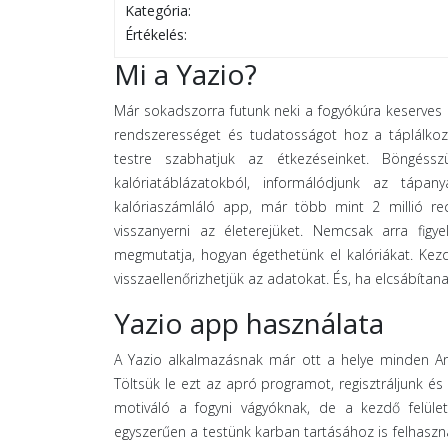
Kategória:
Értékelés:
Mi a Yazio?
Már sokadszorra futunk neki a fogyókúra keserves 
rendszerességet és tudatosságot hoz a táplálkoz
testre szabhatjuk az étkezéseinket. Böngéssz
kalóriatáblázatokból, informálódjunk az tápa
kalóriaszámláló app, már több mint 2 millió rec
visszanyerni az életerejüket. Nemcsak arra figy
megmutatja, hogyan égethetünk el kalóriákat. Kez
visszaellenőrizhetjük az adatokat. És, ha elcsábíta
Yazio app használata
A Yazio alkalmazásnak már ott a helye minden And
Töltsük le ezt az apró programot, regisztráljunk é
motiváló a fogyni vágyóknak, de a kezdő felüle
egyszerűen a testünk karban tartásához is felhaszná