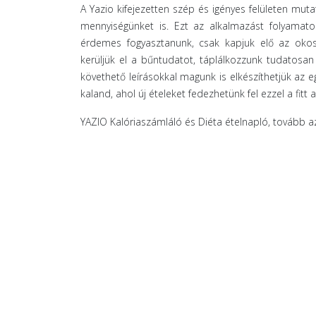
A Yazio kifejezetten szép és igényes felületen muta
mennyiségünket is. Ezt az alkalmazást folyamato
érdemes fogyasztanunk, csak kapjuk elő az okost
kerüljük el a bűntudatot, táplálkozzunk tudatosan
követhető leírásokkal magunk is elkészíthetjük az 
kaland, ahol új ételeket fedezhetünk fel ezzel a fitt 
YAZIO Kalóriaszámláló és Diéta ételnapló, tovább 