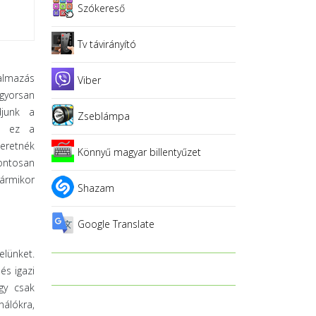
Szókereső
Tv távirányító
kalmazás
Viber
gyorsan
djunk a
Zseblámpa
rű ez a
zeretnék
Könnyű magyar billentyűzet
ontosan
bármikor
Shazam
Google Translate
elünket.
és igazi
gy csak
nálókra,