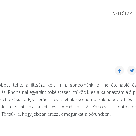
NYITÓLAP
bet tehet a fittségünkért, mint gondolnánk: online ételnapló és
l és iPhone-nal egyaránt tökéletesen működik ez a kalóriaszámláló 
az étkezésünk. Egyszerűen követhetjük nyomon a kalóriabevitelt és -
uk a saját alakunkat és formánkat. A Yazio-val tudatosa
Töltsük le, hogy jobban érezzük magunkat a bőrünkben!