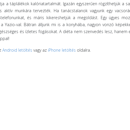
tja a táplálékok kalóriatartalmát. Igazán egyszerűen rögzíthetjük a sa
s aktív munkára tervezték. Ha tanácstalanok vagyunk egy vacsorán
elefonunkat, és máris kikereshetjük a megoldást. Egy ügyes mozd
 a Yazio-val. Bátran álljunk mi is a konyhába, nagyon vonzó képekke
egészséges és ízletes fogásokat. A diéta nem szenvedés lesz, hanem e
appal!
az
Android letöltés
vagy az
iPhone letöltés
oldalra.