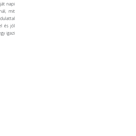
ját napi
ál, mit
ulattal
l és jól
gy igazi