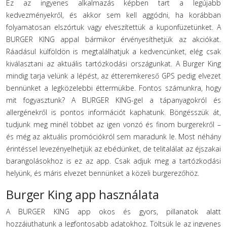
Ez az ingyenes alkalmazás képben tart a legújabb
kedvezményekről, és akkor sem kell aggódni, ha korábban
folyamatosan elszórtuk vagy elveszítettük a kuponfüzetünket. A
BURGER KING appal bármikor érvényesíthetjük az akciókat.
Ráadásul külföldön is megtalálhatjuk a kedvencünket, elég csak
kiválasztani az aktuális tartózkodási országunkat. A Burger King
mindig tarja velünk a lépést, az étteremkereső GPS pedig elvezet
bennünket a legközelebbi éttermükbe. Fontos számunkra, hogy
mit fogyasztunk? A BURGER KING-gel a tápanyagokról és
allergénekről is pontos információt kaphatunk. Böngésszük át,
tudjunk meg minél többet az igen vonzó és finom burgerekről –
és még az aktuális promóciókról sem maradunk le. Most néhány
érintéssel levezényelhetjük az ebédünket, de telitalálat az éjszakai
barangolásokhoz is ez az app. Csak adjuk meg a tartózkodási
helyünk, és máris elvezet bennünket a közeli burgerezőhöz.
Burger King app használata
A BURGER KING app okos és gyors, pillanatok alatt
hozzájuthatunk a legfontosabb adatokhoz. Töltsük le az ingyenes