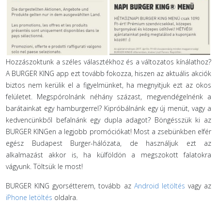
Hozzászoktunk a széles választékhoz és a változatos kínálathoz?
A BURGER KING app ezt tovább fokozza, hiszen az aktuális akciók
biztos nem kerülik el a figyelmünket, ha megnyitjuk ezt az okos
felületet. Megspórolnánk néhány százast, megvendégelnénk a
barátainkat egy hamburgerrel? Kipróbálnánk egy új menüt, vagy a
kedvencünkből befalnánk egy dupla adagot? Böngésszük ki az
BURGER KINGen a legjobb promóciókat! Most a zsebünkben elfér
egész Budapest Burger-hálózata, de használjuk ezt az
alkalmazást akkor is, ha külföldön a megszokott falatokra
vágyunk. Töltsük le most!
BURGER KING gyorsétterem, tovább az
Android letöltés
vagy az
iPhone letöltés
oldalra.