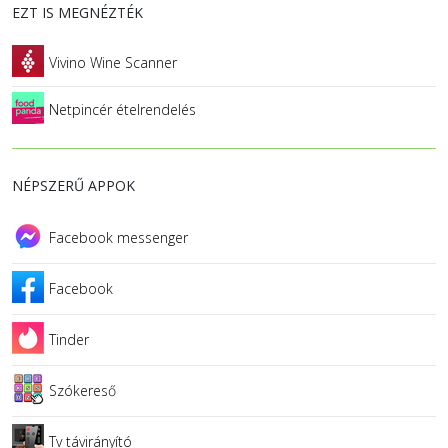
EZT IS MEGNÉZTÉK
Vivino Wine Scanner
Netpincér ételrendelés
NÉPSZERŰ APPOK
Facebook messenger
Facebook
Tinder
Szókereső
Tv távirányító