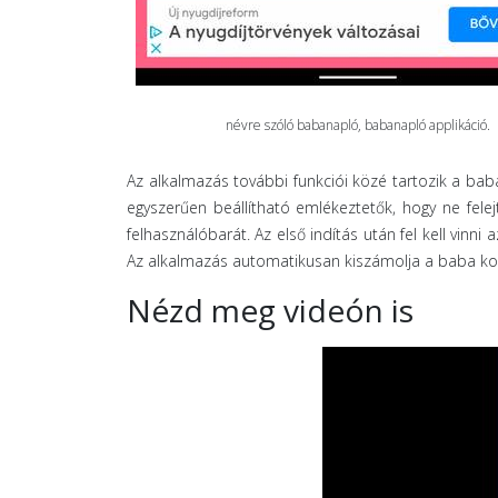
névre szóló babanapló, babanapló applikáció.
Az alkalmazás további funkciói közé tartozik a ba
egyszerűen beállítható emlékeztetők, hogy ne fele
felhasználóbarát. Az első indítás után fel kell vinni
Az alkalmazás automatikusan kiszámolja a baba korá
Nézd meg videón is