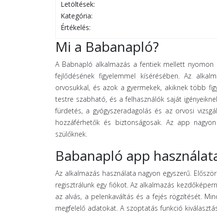
Letöltések:
Kategória:
Értékelés:
Mi a Babanapló?
A Babnapló alkalmazás a fentiek mellett nyomon k
fejlődésének figyelemmel kísérésében. Az alkalm
orvosukkal, és azok a gyermekek, akiknek több fig
testre szabható, és a felhasználók saját igényeikne
fürdetés, a gyógyszeradagolás és az orvosi vizsgá
hozzáférhetők és biztonságosak. Az app nagyon
szülőknek.
Babanapló app használat
Az alkalmazás használata nagyon egyszerű. Először 
regisztrálunk egy fiókot. Az alkalmazás kezdőképern
az alvás, a pelenkaváltás és a fejés rögzítését. Mi
megfelelő adatokat. A szoptatás funkció kiválasztás