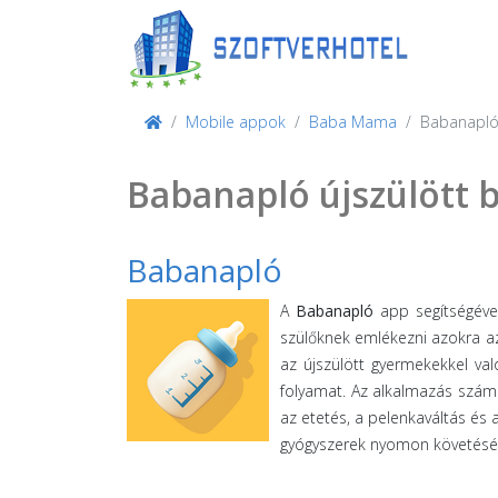
Mobile appok
Baba Mama
Babanapl
Babanapló újszülött b
Babanapló
A
Babanapló
app segítségével
szülőknek emlékezni azokra a
az újszülött gyermekekkel va
folyamat. Az alkalmazás számo
az etetés, a pelenkaváltás és a
gyógyszerek nyomon követésé