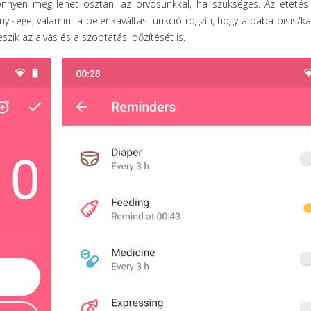
önnyen meg lehet osztani az orvosunkkal, ha szükséges. Az etetés
yisége, valamint a pelenkaváltás funkció rögzíti, hogy a baba pisis/kak
zik az alvás és a szoptatás időzítését is.