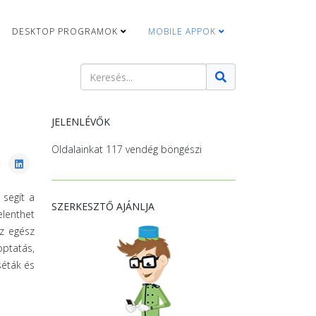
DESKTOP PROGRAMOK
MOBILE APPOK
Keresés
Type 2 or more characters for results.
JELENLÉVŐK
Oldalainkat 117 vendég böngészi
 segít a
SZERKESZTŐ AJÁNLJA
elenthet
az egész
optatás,
séták és