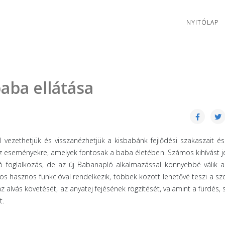
NYITÓLAP
ó
aba ellátása
 vezethetjük és visszanézhetjük a kisbabánk fejlődési szakaszait és
z eseményekre, amelyek fontosak a baba életében. Számos kihívást j
ló foglalkozás, de az új Babanapló alkalmazással könnyebbé válik 
s hasznos funkcióval rendelkezik, többek között lehetővé teszi a sz
z alvás követését, az anyatej fejésének rögzítését, valamint a fürdés, 
t.