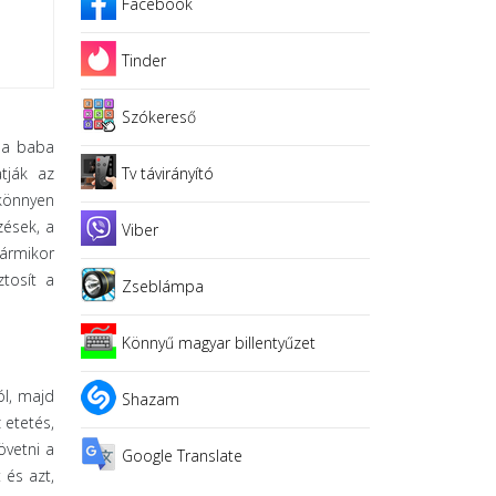
Facebook
Tinder
Szókereső
k a baba
tják az
Tv távirányító
 könnyen
zések, a
Viber
bármikor
tosít a
Zseblámpa
Könnyű magyar billentyűzet
ól, majd
Shazam
 etetés,
övetni a
Google Translate
 és azt,