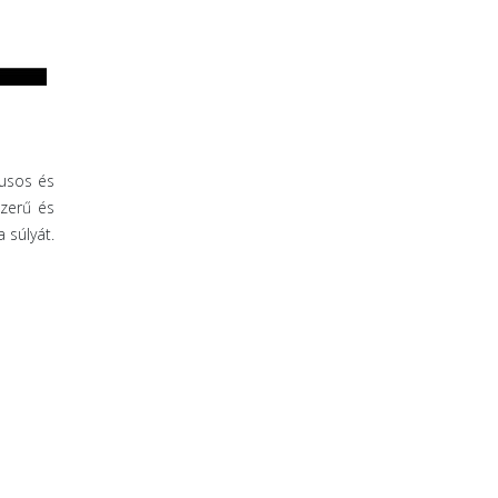
lusos és
szerű és
 súlyát.