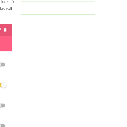
 funkció
is volt-