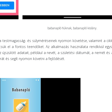
babanapló fiúknak, babanapló kislány.
ba testmagasság- és súlyméréseinek nyomon követése, valamint a cik
jtsük el a fontos teendőket. Az alkalmazás használata rendkívül egy
 az újszülött adatait, például a nevét, a születési dátumát, a nemét és a
t és segít nyomon követni a fejlődését.