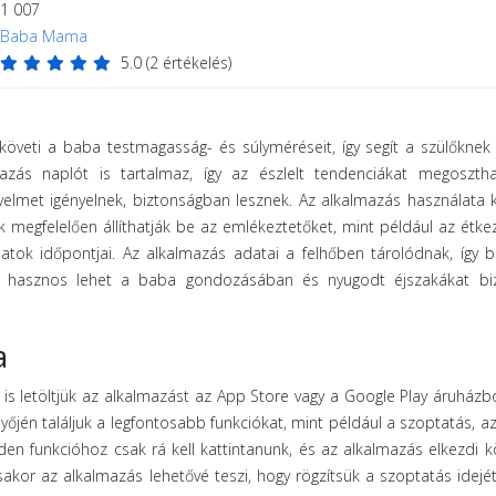
1 007
Baba Mama
5.0
(
2
értékelés)
öveti a baba testmagasság- és súlyméréseit, így segít a szülőkne
azás naplót is tartalmaz, így az észlelt tendenciákat megosztha
yelmet igényelnek, biztonságban lesznek. Az alkalmazás használata
k megfelelően állíthatják be az emlékeztetőket, mint például az étke
latok időpontjai. Az alkalmazás adatai a felhőben tárolódnak, így 
 hasznos lehet a baba gondozásában és nyugodt éjszakákat biz
a
is letöltjük az alkalmazást az App Store vagy a Google Play áruházb
yőjén találjuk a legfontosabb funkciókat, mint például a szoptatás, az
nden funkcióhoz csak rá kell kattintanunk, és az alkalmazás elkezdi k
akor az alkalmazás lehetővé teszi, hogy rögzítsük a szoptatás idejét