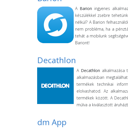
A
Barion
ingyenes alkalmazá
készülékkel zsebre tehetünk
nélkül? A Barion felhaszná
nem probléma, ha a pénztár
tehát a mobilunk segítségéve
Bariont!
Decathlon
A
Decathlon
alkalmazása tö
alkalmazásban megtalálhat
termékek technikai infor
elolvashatod. Az alkalmaz
termékek között. A Decath
múlva a kiválasztott áruházb
dm App