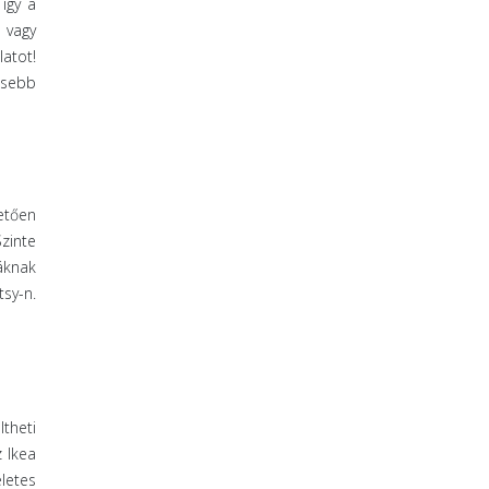
így a
 vagy
atot!
esebb
etően
zinte
áknak
tsy-n.
theti
z Ikea
letes