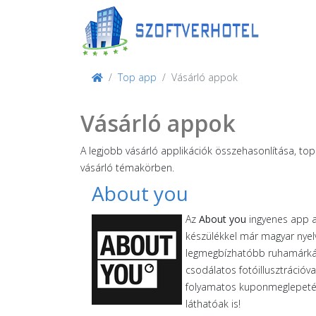
Top app
Vásárló appok
Vásárló appok
A legjobb vásárló applikációk összehasonlítása, to
vásárló témakörben.
About you
Az
About you
ingyenes app a
készülékkel már magyar nyelv
legmegbízhatóbb ruhamárkák 
csodálatos fotóillusztrációva
folyamatos kuponmeglepetés
láthatóak is!