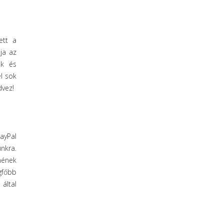
ett a
ja az
nk és
l sok
dvez!
ayPal
nkra.
nének
gfőbb
által