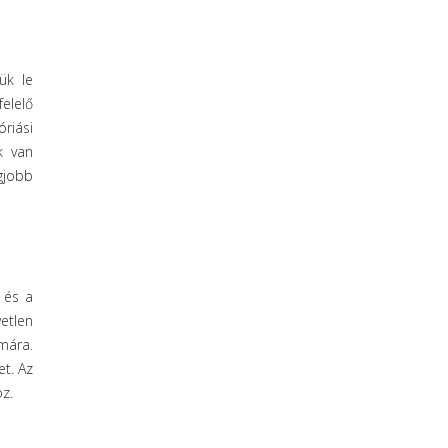
ük le
elelő
riási
k van
gjobb
 és a
etlen
mára.
t. Az
z.