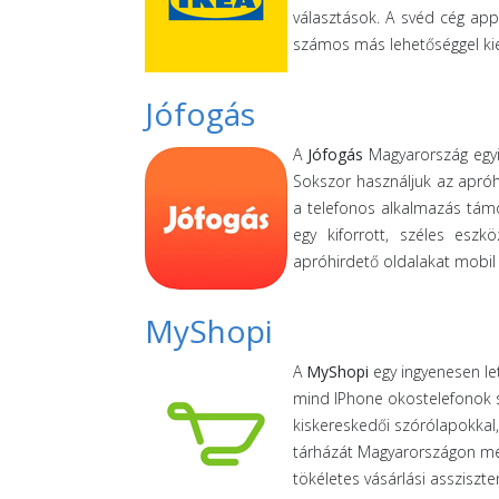
választások. A svéd cég app
számos más lehetőséggel kiegé
Jófogás
A
Jófogás
Magyarország egyi
Sokszor használjuk az apróh
a telefonos alkalmazás támog
egy kiforrott, széles eszkö
apróhirdető oldalakat mobil
MyShopi
A
MyShopi
egy ingyenesen le
mind IPhone okostelefonok sz
kiskereskedői szórólapokkal,
tárházát Magyarországon még
tökéletes vásárlási asszisz