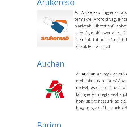
Arukereso
Az
Arukereso
ingyenes app
termékre. Android vagy iPho
ajánlatait. Hihetetlenül sok
szépségápoló szerrel is. O
fizetnénk többet bármiért,
töltsük le már most.
Auchan
Az
Auchan
az egyik vezető 
mobilokra is a formájában
nyelvet, és elérhető az An
könnyedén megtervezhetjük
hogy spórolhassunk az éle
hogy megtakaríthassunk idő
Barion