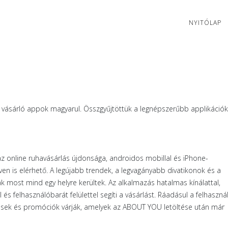
NYITÓLAP
p vásárló appok magyarul. Összgyűjtöttük a legnépszerűbb applikációk
z online ruhavásárlás újdonsága, androidos mobillal és iPhone-
en is elérhető. A legújabb trendek, a legvagányabb divatikonok és a
most mind egy helyre kerültek. Az alkalmazás hatalmas kínálattal,
l és felhasználóbarát felülettel segíti a vásárlást. Ráadásul a felhaszná
ek és promóciók várják, amelyek az ABOUT YOU letöltése után már