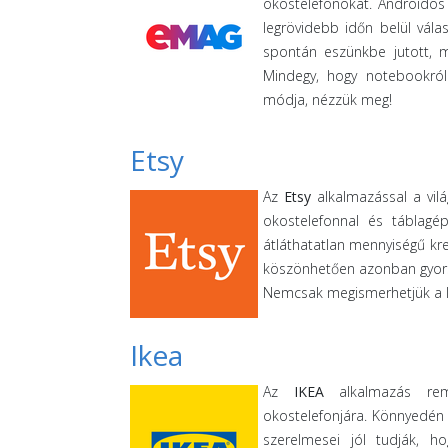
okostelefonokat. Androidos 
legrövidebb időn belül vála
spontán eszünkbe jutott, m
Mindegy, hogy notebookról
módja, nézzük meg!
Etsy
Az
Etsy
alkalmazással a vilá
okostelefonnal és táblagé
átláthatatlan mennyiségű kr
köszönhetően azonban gyorsan
Nemcsak megismerhetjük a le
Ikea
Az
IKEA
alkalmazás reme
okostelefonjára. Könnyedén é
szerelmesei jól tudják, 