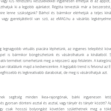
vagy iOS rendszerű készülékekkel ingyenesen érhetjük el az appot, 
szthatjuk ki a legjobb ajánlatot. Régóta terveztük már a beszerzést,
ire lenne szükségünk? Bárhol és bármikor elérhetjük a teljes kínál
 vagy gyerekjátékról van szó, az eMAG.hu a vásárlás legkényelm
g legnagyobb virtuális piacára léphetünk, az ingyenes telepítést köv
ppel is bármikor böngészhetünk és vásárolhatunk a kínálatból. S
eatív terméket ismerhetünk meg a népszerű app felületén. A kategóri
 rátalálunk majd a kedvenceinkre. A legújabb trend is felvonul az E
gfrissebb és legkreatívabb darabokat, de meg is vásárolhatjuk azt.
k segítség minden Ikea-rajongónak, bárki ingyenesen letöl
s gyorsan dönteni asztal és asztal, vagy tányér és tányér között? A
hogy csak hosszú bolyongást követően születhetnek meg a töké