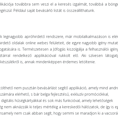
likációja továbbra sem veszi el a keresés izgalmát, továbbá a böng
szül. Például saját bevásárló listát is összeállíthatunk.
k legnagyobb apróhirdető rendszere, már mobilalkalmazáson is elér
irdető oldalak online webes felületeit, de egyre nagyobb igény mutat
atására is. Természetesen a Jófogás kiszolgálja a felhasználói igén
ztárral rendelkező applikációval rukkolt elő. Aki szívesen látogat
 készülékről is, annak mindenképpen érdemes letöltenie.
tölthető nem pusztán bevásárlást segítő applikáció, amely mind andr
ámára elérhető, s bár belga fejlesztésű, exkluzív promóciókkal,
 digitális hűségkártyákkal és sok más funkcióval, amely lehetőségek
 nem aknázzák ki teljes mértékig a kereskedői hálózatok, de így is e
tensamely nem csak abban segít, hogy semmi se maradjon ki a vacsorá