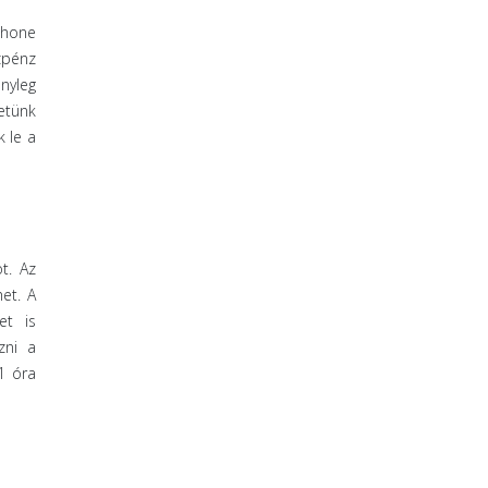
Phone
zpénz
nyleg
etünk
k le a
t. Az
et. A
et is
zni a
1 óra