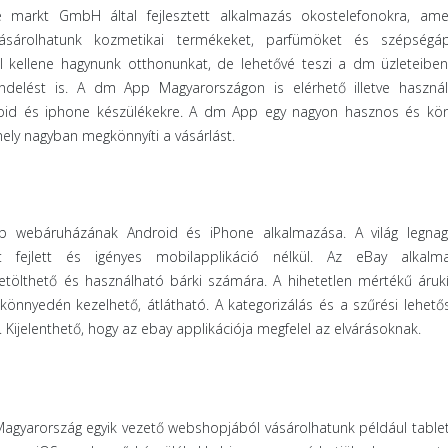
markt GmbH által fejlesztett alkalmazás okostelefonokra, ame
vásárolhatunk kozmetikai termékeket, parfümöket és szépségáp
l kellene hagynunk otthonunkat, de lehetővé teszi a dm üzleteiben
ndelést is. A dm App Magyarországon is elérhető illetve használ
roid és iphone készülékekre. A dm App egy nagyon hasznos és kö
ely nagyban megkönnyíti a vásárlást.
b webáruházának Android és iPhone alkalmazása. A világ legna
 fejlett és igényes mobilapplikáció nélkül. Az eBay alkalm
etölthető és használható bárki számára. A hihetetlen mértékű árukí
könnyedén kezelhető, átlátható. A kategorizálás és a szűrési lehető
Kijelenthető, hogy az ebay applikációja megfelel az elvárásoknak.
agyarország egyik vezető webshopjából vásárolhatunk például tablet