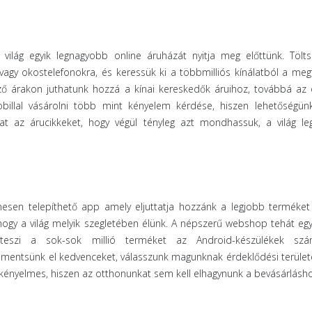
világ egyik legnagyobb online áruházát nyitja meg előttünk. Tölts
vagy okostelefonokra, és keressük ki a többmilliós kínálatból a megf
ő árakon juthatunk hozzá a kínai kereskedők áruihoz, továbbá az ó
obillal vásárolni több mint kényelem kérdése, hiszen lehetőségün
at az árucikkeket, hogy végül tényleg azt mondhassuk, a világ le
esen telepíthető app amely eljuttatja hozzánk a legjobb terméket
 hogy a világ melyik szegletében élünk. A népszerű webshop tehát egy
 teszi a sok-sok millió terméket az Android-készülékek szá
, mentsünk el kedvenceket, válasszunk magunknak érdeklődési területe
ényelmes, hiszen az otthonunkat sem kell elhagynunk a bevásárlásho