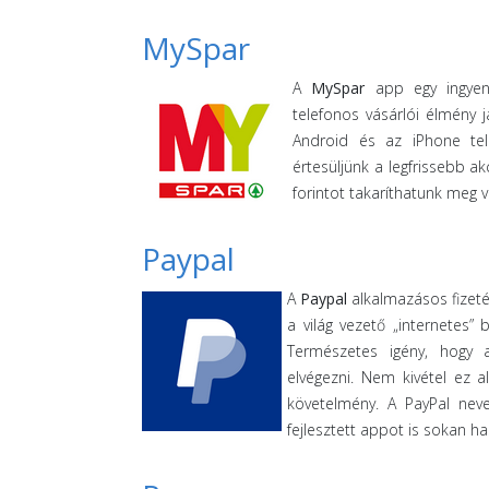
MySpar
A
MySpar
app egy ingyene
telefonos vásárlói élmény 
Android és az iPhone tel
értesüljünk a legfrissebb a
forintot takaríthatunk meg 
Paypal
A
Paypal
alkalmazásos fizeté
a világ vezető „internetes
Természetes igény, hogy
elvégezni. Nem kivétel ez a
követelmény. A PayPal nev
fejlesztett appot is sokan ha