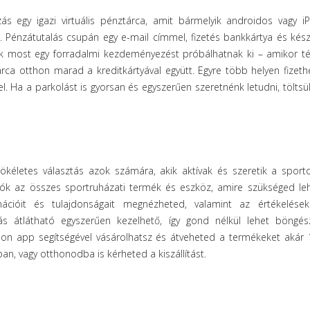
s egy igazi virtuális pénztárca, amit bármelyik androidos vagy i
. Pénzátutalás csupán egy e-mail címmel, fizetés bankkártya és kés
lók most egy forradalmi kezdeményezést próbálhatnak ki – amikor té
ca otthon marad a kreditkártyával együtt. Egyre több helyen fizeth
l. Ha a parkolást is gyorsan és egyszerűen szeretnénk letudni, töltsü
kéletes választás azok számára, akik aktívak és szeretik a sporto
ók az összes sportruházati termék és eszköz, amire szükséged leh
mációit és tulajdonságait megnézheted, valamint az értékelések
ás átlátható egyszerűen kezelhető, így gond nélkül lehet böngés
lon app segítségével vásárolhatsz és átveheted a termékeket akár 
an, vagy otthonodba is kérheted a kiszállítást.