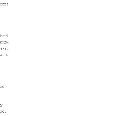
észés
hető.
kozik
yeket:
ja az
oid,
gy
ból.