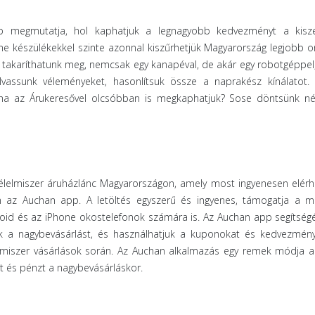
 megmutatja, hol kaphatjuk a legnagyobb kedvezményt a kisz
ne készülékekkel szinte azonnal kiszűrhetjük Magyarország legjobb on
at takaríthatunk meg, nemcsak egy kanapéval, de akár egy robotgéppel
lvassunk véleményeket, hasonlítsuk össze a naprakész kínálatot. 
 ha az Árukeresővel olcsóbban is megkaphatjuk? Sose döntsünk nél
élelmiszer áruházlánc Magyarországon, amely most ingyenesen elérh
 az Auchan app. A letöltés egyszerű és ingyenes, támogatja a m
droid és az iPhone okostelefonok számára is. Az Auchan app segítségé
 a nagybevásárlást, és használhatjuk a kuponokat és kedvezmény
lmiszer vásárlások során. Az Auchan alkalmazás egy remek módja a
t és pénzt a nagybevásárláskor.