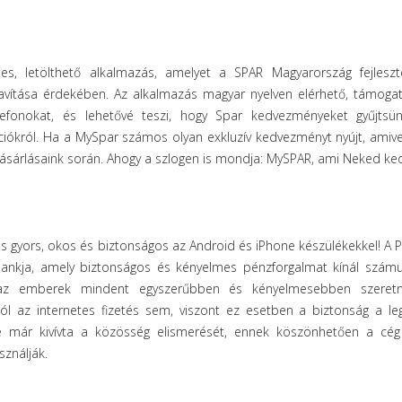
s, letölthető alkalmazás, amelyet a SPAR Magyarország fejleszt
javítása érdekében. Az alkalmazás magyar nyelven elérhető, támogat
efonokat, és lehetővé teszi, hogy Spar kedvezményeket gyűjtsü
kciókról. Ha a MySpar számos olyan exkluzív kedvezményt nyújt, amive
vásárlásaink során. Ahogy a szlogen is mondja: MySPAR, ami Neked ke
s gyors, okos és biztonságos az Android és iPhone készülékekkel! A P
” bankja, amely biztonságos és kényelmes pénzforgalmat kínál számu
 az emberek mindent egyszerűbben és kényelmesebben szeret
lól az internetes fizetés sem, viszont ez esetben a biztonság a le
e már kivívta a közösség elismerését, ennek köszönhetően a cég 
sználják.