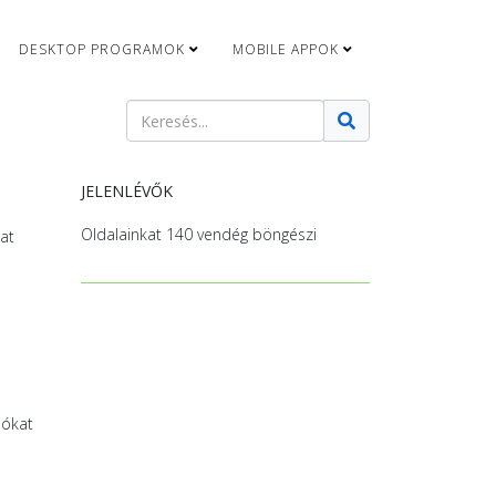
DESKTOP PROGRAMOK
MOBILE APPOK
Keresés
Type 2 or more characters for results.
JELENLÉVŐK
Oldalainkat 140 vendég böngészi
at
lókat