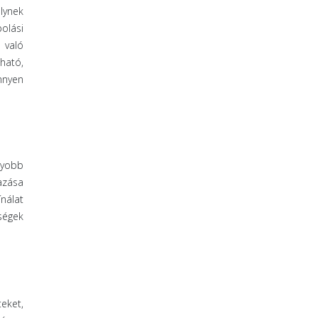
lynek
olási
 való
ható,
nnyen
gyobb
azása
nálat
ségek
eket,