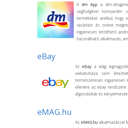
A
dm App
a dm-drogerie 
segítségével könnyedén 
termékeket anélkül, hogy e
vásárlást és online megre
ingyenesen letölthető and
használható alkalmazás, am
eBay
Az
eBay
a világ legnagyob
webáruháza sem létezhet
természetesen ingyenesen l
ellenére az ebay rendszere 
átgondoltak és kényelmesek. 
eMAG.hu
Az
eMAG.hu
alkalmazással M