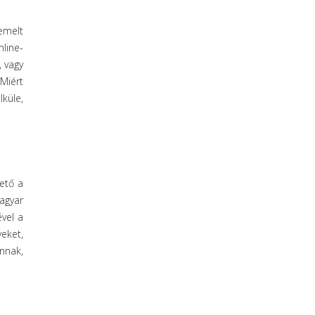
emelt
line-
, vagy
Miért
küle,
ető a
agyar
vel a
eket,
nnak,