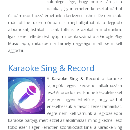
különlegessége, hogy online tárolja a
dalokat, így interneten keresztül bárhol
és bármikor hozzáférhetünk a kedvenceinkhez. De nemcsak:
már offline üzemmódban is meghallgathatjuk a legjobb
albumokat, listákat – csak töltsük le azokat a mobilunkra.
Igazi zenei felfedezést nyújt mindenki számára a Google Play
Music app, miközben a tárhely nagysága miatt sem kell
aggódni.
Karaoke Sing & Record
A
Karaoke Sing & Record
a karaoke
rajongók egyik kedvenc alkalmazása
lesz! Androidos és iPhone készülékekkel
teljesen ingyen érhető el, hogy bárhol
énekelhessük a favorit zeneszámainkat.
Végre nem kell várnunk a legközelebbi
karaoke partyig, mert ezzel az alkalmazás mindig kéznél lesz
több ezer sláger. Felhőtlen szórakozást kínál a Karaoke Sing