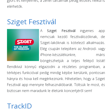
gyors és kényelmes, a zenei tartalmak pedig letöltés nélkül is
elérhetők.
Sziget Fesztivál
A
Sziget Fesztivál
ingyenes app
nemcsak kezdő fesztiválozóknak, de
Sziget-lakóknak is kötelező alkalmazás.
Elég csupán telepíteni az Android- vagy
iPhone-készülékünkre, máris
böngészhetjük a teljes fellépő listát!
Rendkívül könnyű eligazodni a részletes programban, a
térképes funkcióval pedig mindig képbe kerülünk, pontosan
hányra és hova kell megérkeznünk. Hihetetlen, hogy a Sziget
Fesztivál app mennyire felhasználóbarát. Töltsük le most, és
biztosan nem maradunk le életünk koncertjéről sem!
TrackID