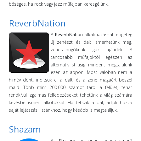
bőséges, ha rock vagy jazz műfajban keresgélünk.
ReverbNation
A
ReverbNation
alkalmazással rengeteg
új zenészt és dalt ismerhetünk meg,
zenerajongóknak igazi ajándék. A
táncosabb műfajoktól egészen az
alternatív stílusig mindent megtalálunk
ezen az appon. Most valóban nem a
hírnév dönt: indítsuk el a dalt, és a zene magáért beszél
majd. Több mint 200.000 számot tárol a felület, tehát
rendkívül izgalmas felfedezéseket tehetünk a világ számára
kevésbé ismert alkotókkal. Ha tetszik a dal, adjuk hozzá
saját lejátszási listánkhoz, hogy később is megtaláljuk.
Shazam
A
Shazam
ingyenes zenefelismerő