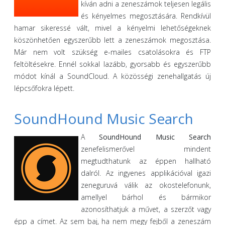
kíván adni a zeneszámok teljesen legális
és kényelmes megosztására. Rendkívül
hamar sikeressé vált, mivel a kényelmi lehetőségeknek
köszönhetően egyszerűbb lett a zeneszámok megosztása.
Már nem volt szükség e-mailes csatolásokra és FTP
feltöltésekre. Ennél sokkal lazább, gyorsabb és egyszerűbb
módot kínál a SoundCloud. A közösségi zenehallgatás új
lépcsőfokra lépett.
SoundHound Music Search
A
SoundHound Music Search
zenefelismerővel mindent
megtudthatunk az éppen hallható
dalról. Az ingyenes applikációval igazi
zeneguruvá válik az okostelefonunk,
amellyel bárhol és bármikor
azonosíthatjuk a művet, a szerzőt vagy
épp a címet. Az sem baj, ha nem megy fejből a zeneszám