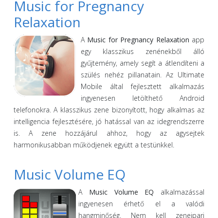
Music for Pregnancy
Relaxation
A
Music for Pregnancy Relaxation
app
egy klasszikus zenénekből álló
gyűjtemény, amely segít a átlendíteni a
szülés nehéz pillanatain. Az Ultimate
Mobile által fejlesztett alkalmazás
ingyenesen letölthető Android
telefonokra. A klasszikus zene bizonyított, hogy alkalmas az
intelligencia fejlesztésére, jó hatással van az idegrendszerre
is. A zene hozzájárul ahhoz, hogy az agysejtek
harmonikusabban működjenek együtt a testünkkel.
Music Volume EQ
A
Music Volume EQ
alkalmazással
ingyenesen érhető el a valódi
hangminőség. Nem kell zeneipari