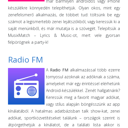
már bármilyen androidos vagy iPhone
készülékre könnyedén telepíthetjük. Olyan okos, mint egy
zenefelismerő alkalmazás, de többet tud: töltsünk be egy
számot a legismertebb zenei lejátszókból, vagy keressük ki a
saját menünkből, és már mutatja is a szövegét. Telepítsük a
MusixMatch – Lyrics & Music-ot, mert vele gyorsan
felpörögnek a party-k!
Radio FM
A
Radio FM
alkalmazással több ezerre
tornyosul azoknak az adóknak a száma,
amelyeket már egy érintéssel elérhetünk
Android-készülékkel. Zenét hallgatnánk?
Keressük meg a favorit magyar adókat,
vagy stílus alapján böngésszünk az app
kínálatából. A hatalmas adatbázisban talk show-kat, zenei
adókat, sportközvetítéseket találunk – országok szerint is
átpörgethetjük a kínálatot, de a találati lista akkor is