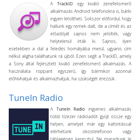
A
TrackID
egy kiváló zenefelismerő
alkalmazás Android telefonokra is, bárki
ingyen letöltheti. Sokszor előfordul, hogy
hallunk egy remek dalt, de a címét és az
előadóját sajnos nem jelölték, vagy
helytelenül írták ki. Sajnos, ilyen
esetekben a dal a feledés homályába merül, ugyanis cím
nélkül aligha találhatunk rá újból. Ezen segít a TrackID, amely
a Sony által fejlesztett kiváló zenefelismerő alkalmazás. A
használata roppant egyszerű, így bármikor azonnal
előhívhatjuk és alkalmazhatjuk, ha szükségét érezzük.
TuneIn Radio
A
TuneIn Radio
ingyenes alkalmazás
több tízezer rádióadót gyűjt össze egy
helyen, amelyet már egy kattintással
elérhetünk okostelefonon vagy
táblagépen keresztül. Ne maradjunk le