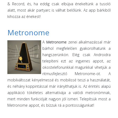
& Record, és, ha eddig csak elbújva énekeltünk a tusoló
alatt, most akár partyarc is válhat belőlünk. Az app bárkiből
kihozza az énekest!
Metronome
A
Metronome
zenei alkalmazással már
bárhol megfelelően gyakorolhatunk a
hangszerünkön. Elég csak Androidra
telepíteni ezt az ingyenes appot, az
okostelefonunkkal magunkkal vihetjük a
ritmusfejlesztő Metronome-ot. A
mobilváltozat kényelmessé és mobilissé teszi a használatát,
és néhány koppintással már irányíthatjuk is. Az érintés alapú
applikáció tökéletes alternatívája a valódi metronómnak,
mert minden funkcióját nagyon jól ismeri. Telepítsük most a
Metronome appot, és bízzuk rá a pontosságunkat!