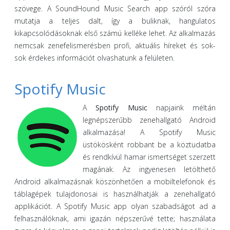
szövege. A SoundHound Music Search app szóról szóra
mutatja a teljes dalt, így a buliknak, hangulatos
kikapcsolódásoknak első számú kelléke lehet. Az alkalmazás
nemcsak zenefelismerésben profi, aktuális híreket és sok-
sok érdekes információt olvashatunk a felületen.
Spotify Music
A
Spotify Music
napjaink méltán
legnépszerűbb zenehallgató Android
alkalmazása! A Spotify Music
üstökösként robbant be a köztudatba
és rendkívül hamar ismertséget szerzett
magának. Az ingyenesen letölthető
Android alkalmazásnak köszönhetően a mobiltelefonok és
táblagépek tulajdonosai is használhatják a zenehallgató
applikációt. A Spotify Music app olyan szabadságot ad a
felhasználóknak, ami igazán népszerűvé tette; használata