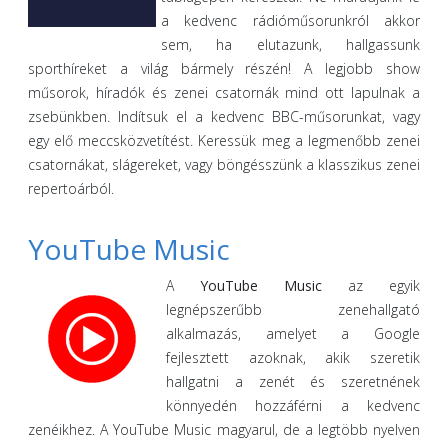
a kedvenc rádióműsorunkról akkor
sem, ha elutazunk, hallgassunk
sporthíreket a világ bármely részén! A legjobb show
műsorok, híradók és zenei csatornák mind ott lapulnak a
zsebünkben. Indítsuk el a kedvenc BBC-műsorunkat, vagy
egy elő meccsközvetítést. Keressük meg a legmenőbb zenei
csatornákat, slágereket, vagy böngésszünk a klasszikus zenei
repertoárból.
YouTube Music
A
YouTube Music
az egyik
legnépszerűbb zenehallgató
alkalmazás, amelyet a Google
fejlesztett azoknak, akik szeretik
hallgatni a zenét és szeretnének
könnyedén hozzáférni a kedvenc
zenéikhez. A YouTube Music magyarul, de a legtöbb nyelven