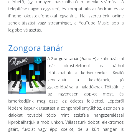
elérhető, így könnyen használható mindenki számára. A
telepítése nagyon egyszerű, és kompatibilis az Android és az
iPhone okostelefonokkal egyaránt. Ha szeretnénk online
zenelejátszást vagy streaminget, a YouTube Music app a
legjobb választás.
Zongora tanár
A
Zongora tanár
(Piano +) alkalmazással
már okostelefonról is bárhol
eljátszhatjuk a kedvenceinket. Kiváló
zenetanár a kezdőknek, jó
gyakorlópálya a haladóknak Töltsük le
az ingyenesen app-ot most, és
ismerkedjünk meg ezzel az ötletes felülettel. Lépésről
lépésre kapunk utasítást a zongorabillentyűkhöz, azonban a
dalokat további több mint százféle hangszereléssel
kipróbálhatjuk a mobilunkon. Válasszunk dobot, elektromos
gitárt, fuvolát vagy épp csellót, de a kürt hangján is