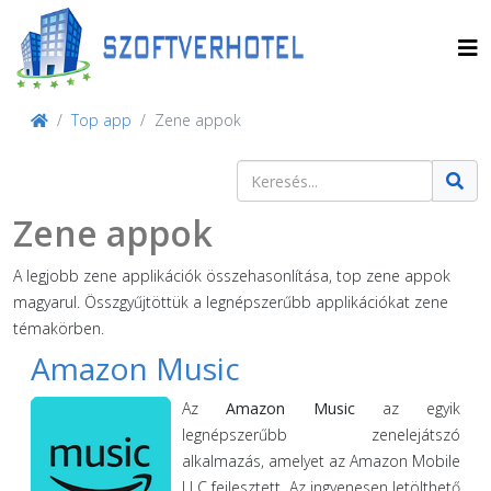
Top app
Zene appok
Keresés
Type 2 or more characters for result
Zene appok
A legjobb zene applikációk összehasonlítása, top zene appok
magyarul. Összgyűjtöttük a legnépszerűbb applikációkat zene
témakörben.
Amazon Music
Az
Amazon Music
az egyik
legnépszerűbb zenelejátszó
alkalmazás, amelyet az Amazon Mobile
LLC fejlesztett. Az ingyenesen letölthető