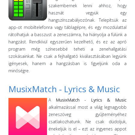
szakembernek lenni ahhoz, hogy
hasznát vegyük egy
hangszínszabályozónak. Telepítsük az
app-ot mobiltelefonra vagy táblagépre, és egy mozdulattal
rátolhatjuk a basszust a zeneszámra, ha hiányolja a fülünk a
hangzást. Rendkívül egyszerűen kezelhető, és ez az apró
program még színesebbé teheti a zenehallgatási
szokásainkat. Ne csak a fejhallgató kiválasztásában legyünk
igényesek, hanem a hangzásban is figyeljünk oda a
minőségre.
MusixMatch - Lyrics & Music
A
MusixMatch - Lyrics & Music
alkalmazással most a világ legnagyobb
zeneszöveg gyűjteményéhez
csatlakozhatunk. Ne csak dúdoljuk,
énekeljük is el – ezt az ingyenes appot